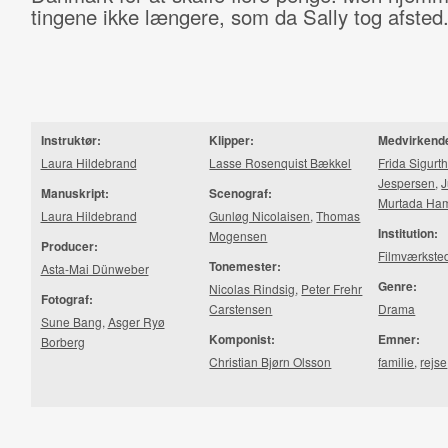
tingene ikke længere, som da Sally tog afsted
Instruktør:
Klipper:
Medvirkend
Laura Hildebrand
Lasse Rosenquist Bækkel
Frida Sigurt
Jespersen
,
J
Manuskript:
Scenograf:
Murtada Ha
Laura Hildebrand
Gunløg Nicolaisen
,
Thomas
Institution:
Mogensen
Producer:
Filmværkste
Tonemester:
Asta-Mai Dünweber
Genre:
Nicolas Rindsig
,
Peter Frehr
Fotograf:
Carstensen
Drama
Sune Bang
,
Asger Ryø
Komponist:
Emner:
Borberg
Christian Bjørn Olsson
familie
,
rejse