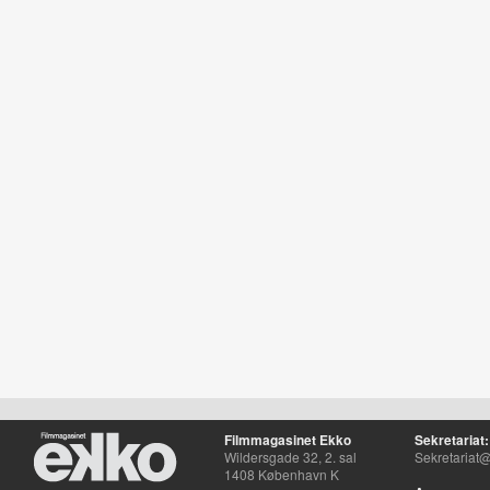
Filmmagasinet Ekko
Sekretariat:
Wildersgade 32, 2. sal
Sekretariat@
1408 København K