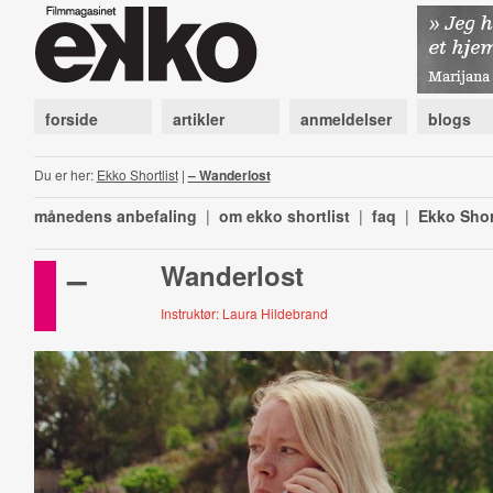
forside
artikler
anmeldelser
blogs
Du er her:
Ekko Shortlist
|
– Wanderlost
månedens anbefaling
|
om ekko shortlist
|
faq
|
Ekko Shor
–
Wanderlost
Instruktør: Laura Hildebrand