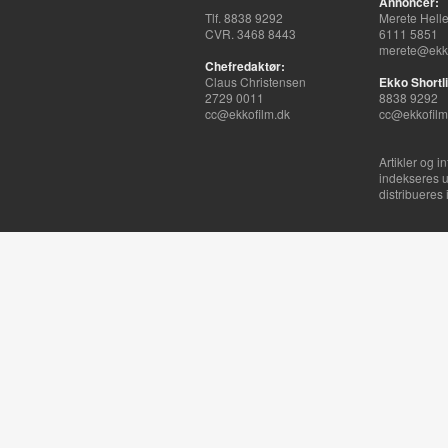
Annoncer:
Tlf. 8838 9292
Merete Hell
CVR. 3468 8443
6111 5851
merete@ekko
Chefredaktør:
Claus Christensen
Ekko Shortli
2729 0011
8838 9292
cc@ekkofilm.dk
cc@ekkofilm
Artikler og i
indekseres u
distribueres