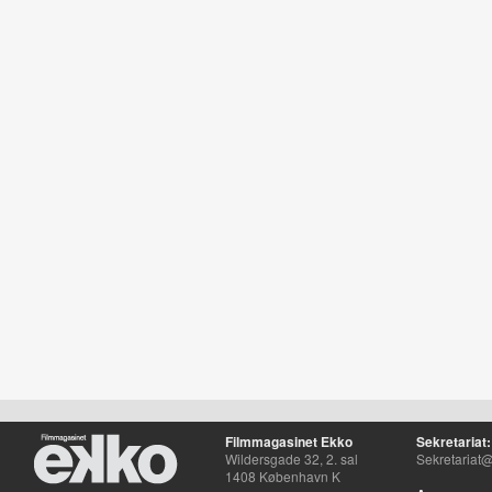
Filmmagasinet Ekko
Sekretariat:
Wildersgade 32, 2. sal
Sekretariat@
1408 København K