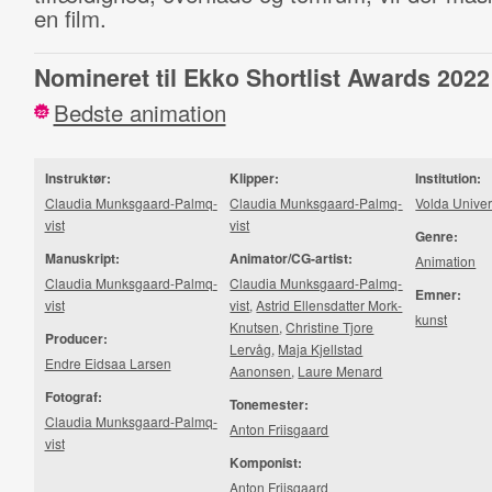
en film.
Nomineret til Ekko Shortlist Awards 2022
Bedste animation
22
Instruktør:
Klipper:
Institution:
Claudia Munks­gaard-​Palmq­
Claudia Munks­gaard-​Palmq­
Volda Univer
vist
vist
Genre:
Manuskript:
Animator/CG-artist:
Animation
Claudia Munks­gaard-​Palmq­
Claudia Munks­gaard-​Palmq­
Emner:
vist
vist
,
Astrid Ellensdatter Mork-
kunst
Knutsen
,
Christine Tjore
Producer:
Lervåg
,
Maja Kjellstad
Endre Eidsaa Larsen
Aanonsen
,
Laure Menard
Fotograf:
Tonemester:
Claudia Munks­gaard-​Palmq­
Anton Friisgaard
vist
Komponist:
Anton Friisgaard