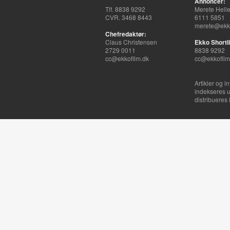
Annoncer:
Tlf. 8838 9292
Merete Hell
CVR. 3468 8443
6111 5851
merete@ekko
Chefredaktør:
Claus Christensen
Ekko Shortli
2729 0011
8838 9292
cc@ekkofilm.dk
cc@ekkofilm
Artikler og i
indekseres u
distribueres