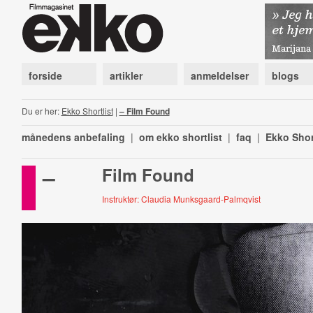
forside
artikler
anmeldelser
blogs
Du er her:
Ekko Shortlist
|
– Film Found
månedens anbefaling
|
om ekko shortlist
|
faq
|
Ekko Shor
–
Film Found
Instruktør: Claudia Munksgaard-Palmqvist