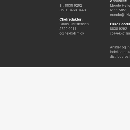
Annoncer:
Tlf. 8838 9292
Merete Hell
CVR. 3468 8443
6111 5851
merete@ekko
Chefredaktør:
Claus Christensen
Ekko Shortli
2729 0011
8838 9292
cc@ekkofilm.dk
cc@ekkofilm
Artikler og i
indekseres u
distribueres