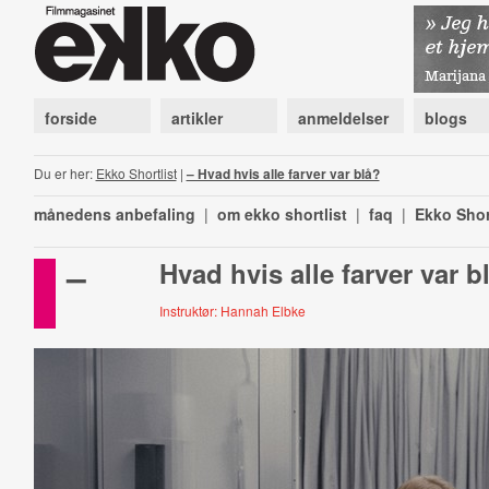
forside
artikler
anmeldelser
blogs
Du er her:
Ekko Shortlist
|
– Hvad hvis alle farver var blå?
månedens anbefaling
|
om ekko shortlist
|
faq
|
Ekko Shor
–
Hvad hvis alle farver var b
Instruktør: Hannah Elbke