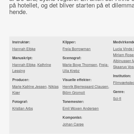
på hotellet, og det bliver starten på et dilemma
hende.
Instruktør:
Klipper:
Medvirkend
Hannah Elbke
Freja Borrowman
Lucia Vinde
Miriam Ros
Manuskript:
Scenograf:
Albinussen M
Hannah Elbke
,
Kathrine
Marie Boye Thomsen
,
Freja-
Skaarup Vos
Løssing
Ulla Krebz
Institution:
Producer:
Visuelle effekter:
Filmværkste
Marie Katrine Jessen
,
Niklas
Henrik Bjerregaard Clausen
,
Genre:
Kiær
Björn Gromoll
Sci-fi
Fotograf:
Tonemester:
Kristian Arbs
Emil Woxen Andersen
Komponist:
Johan Carøe