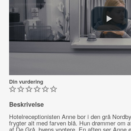
Din vurdering
Beskrivelse
Hotelreceptionisten Anne bor i den grå Nordby,
frygter alt med farven blå. Hun drømmer om at
af De Grå, byens vogtere. En aften ser Anne e