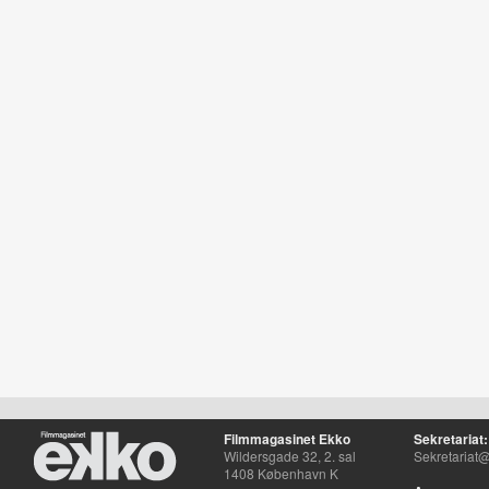
Filmmagasinet Ekko
Sekretariat:
Wildersgade 32, 2. sal
Sekretariat@
1408 København K