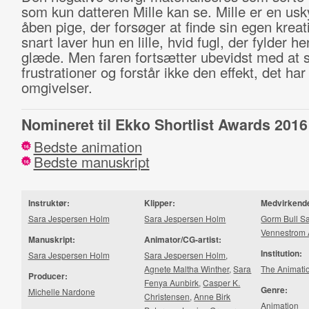
som kun datteren Mille kan se. Mille er en usk
åben pige, der forsøger at finde sin egen kreati
snart laver hun en lille, hvid fugl, der fylder 
glæde. Men faren fortsætter ubevidst med at 
frustrationer og forstår ikke den effekt, det ha
omgivelser.
Nomineret til Ekko Shortlist Awards 2016
Bedste animation
16
Bedste manuskript
16
Instruktør:
Klipper:
Medvirkend
Sara Jespersen Holm
Sara Jespersen Holm
Gorm Bull S
Vennestrom
Manuskript:
Animator/CG-artist:
Institution:
Sara Jespersen Holm
Sara Jespersen Holm
,
Agnete Maltha Winther
,
Sara
The Animati
Producer:
Fenya Aunbirk
,
Casper K.
Genre:
Michelle Nardone
Christensen
,
Anne Birk
Animation