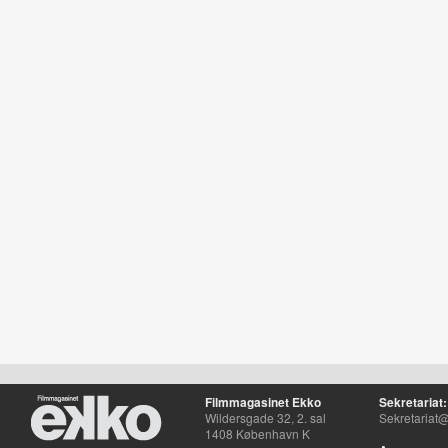
Filmmagasinet Ekko
Sekretariat:
Wildersgade 32, 2. sal
Sekretariat@
1408 København K