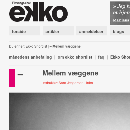
forside
artikler
anmeldelser
blogs
Du er her:
Ekko Shortlist
|
– Mellem væggene
månedens anbefaling
|
om ekko shortlist
|
faq
|
Ekko Shor
–
Mellem væggene
Instruktør: Sara Jespersen Holm