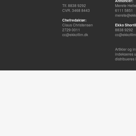
Annoncer:
Tlf. 8838 9292
Merete Hell
CVR. 3468 8443
6111 5851
merete@ekko
Chefredaktør:
Claus Christensen
Ekko Shortli
2729 0011
8838 9292
cc@ekkofilm.dk
cc@ekkofilm
Artikler og i
indekseres u
distribueres