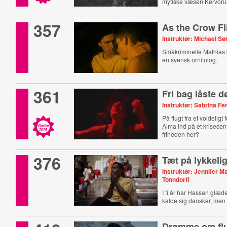
mytiske væsen Kervor
357
As the Crow Fl
Instruktør: Michael S
Småkriminelle Mathias b
en svensk ornitolog.
361
Fri bag låste d
Instruktør: Sabrina F
På flugt fra et voldeligt
Alma ind på et krisecen
Vinder
2025
friheden her?
376
Tæt på lykkeli
Instruktør: Jennifer M
Tonndorff
I ti år har Hassan glædet
kalde sig dansker, men i
Drømme om fl