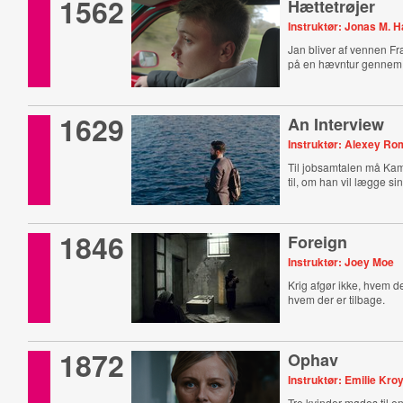
1562
Hættetrøjer
Instruktør: Jonas M. 
Jan bliver af vennen F
på en hævntur gennem
1629
An Interview
Instruktør: Alexey R
Til jobsamtalen må Kamr
til, om han vil lægge sin 
1846
Foreign
Instruktør: Joey Moe
Krig afgør ikke, hvem de
hvem der er tilbage.
1872
Ophav
Instruktør: Emilie Kro
Tre kvinder mødes til en