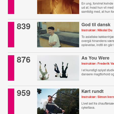
En ung, forvirret kvinde
ud af, hvad hun vil med 
samtidig med, at hun for
839
God til dansk
Instruktør: Nikolai Du
To asiatiske køkkenhjæl
overgå hinandens værst
oplevelse, indtil én går 
876
As You Were
Instruktør: Frederik Va
I et kunstigt oplyst stud
dansere magtforhold og 
959
Kørt rundt
Instruktør: Simon Ive
Livet set fra chaufførs
cykeltaxa.