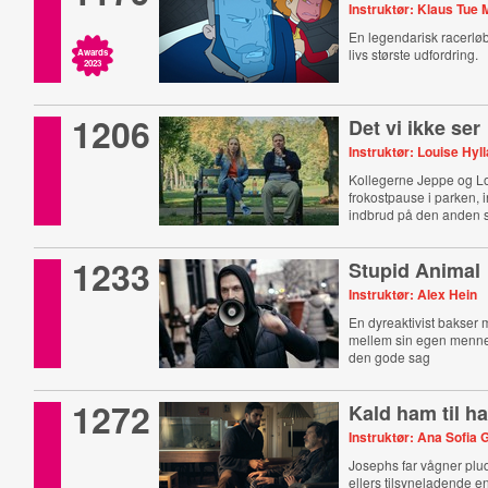
Instruktør: Klaus Tue
En legendarisk racerløbe
livs største udfordring.
Awards
2023
1206
Det vi ikke ser
Instruktør: Louise Hyl
Kollegerne Jeppe og L
frokostpause i parken, i
indbrud på den anden s
1233
Stupid Animal
Instruktør: Alex Hein
En dyreaktivist bakser
mellem sin egen menn
den gode sag
1272
Kald ham til h
Instruktør: Ana Sofia
Josephs far vågner plud
ellers tilsyneladende 