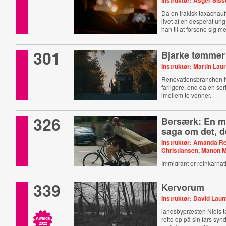
Instruktør: Asger Sis
Da en irakisk taxachauff
livet af ​​en desperat u
han til at forsone sig m
301
Bjarke tømmer
Instruktør: Martin Laur
Renovationsbranchen h
farligere, end da en s
imellem to venner.
326
Bersærk: En 
saga om det, d
Instruktør: Amanda Re
Christiansen, Manon M
Immigrant er reinkarnat
339
Kervorum
Instruktør: David La
landsbypræsten Niels ta
rette op på sin fars syn
Awards
2022