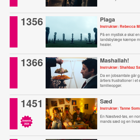
1356
Plaga
Instruktør: Rebecca 
På en mystisk ø skal en 
landsbylæge kæmpe mo
healer.
1366
Mashallah!
Instruktør: Shahbaz S
Da en jobsamtale går ga
årtiers frustrationer i et
familieopgør.
1451
Sæd
Instruktør: Tanne So
En Næstved-tøs, en no
mands sæd og en livsæ
Awards
2024