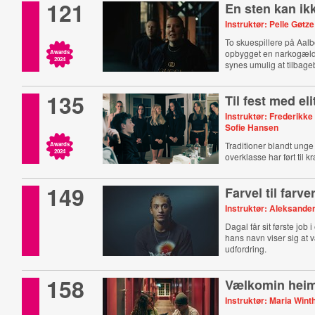
121
En sten kan ikk
Instruktør: Pelle Gøt
To skuespillere på Aalb
opbygget en narkogæl
Awards
2024
synes umulig at tilbage
135
Til fest med el
Instruktør: Frederikke
Sofie Hansen
Traditioner blandt unge
Awards
2024
overklasse har ført til k
149
Farvel til farve
Instruktør: Aleksand
Dagal får sit første job 
hans navn viser sig at 
udfordring.
158
Vælkomin hei
Instruktør: Maria Wint