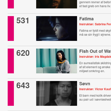
gennem revner af beton
et fast greb om hans liv.
531
Fatima
Instruktør: Sabrina F
Fatima er fyldt med sk
må se sin frygt i øjnene
620
Fish Out of Wa
Instruktør: Iris Magda
En surrealistisk skildri
af sit element og ønske 
miljøet omkring en.
643
Søvn
Instruktør: Victor Ka
Et barn med kolik driver
au pair ud i søvnløshe