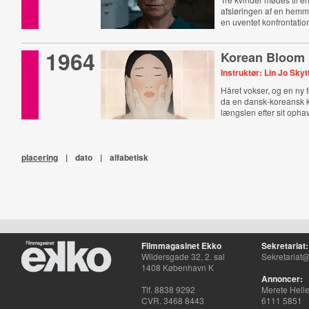
afsløringen af en hemme
en uventet konfrontatio
1964
Korean Bloom
Instruktør: Lin Jo Skyt
Håret vokser, og en ny f
da en dansk-koreansk 
længslen efter sit ophav
placering
|
dato
|
alfabetisk
Filmmagasinet Ekko
Sekretariat:
Wildersgade 32, 2. sal
Sekretariat@
1408 København K
Annoncer:
Tlf. 8838 9292
Merete Hell
CVR. 3468 8443
6111 5851