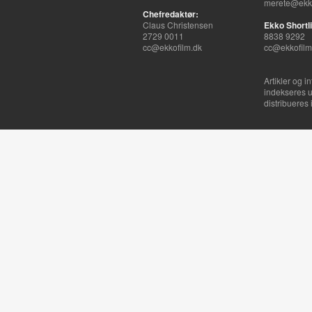
merete@ekko
Chefredaktør:
Claus Christensen
Ekko Shortli
2729 0011
8838 9292
cc@ekkofilm.dk
cc@ekkofilm
Artikler og i
indekseres u
distribueres