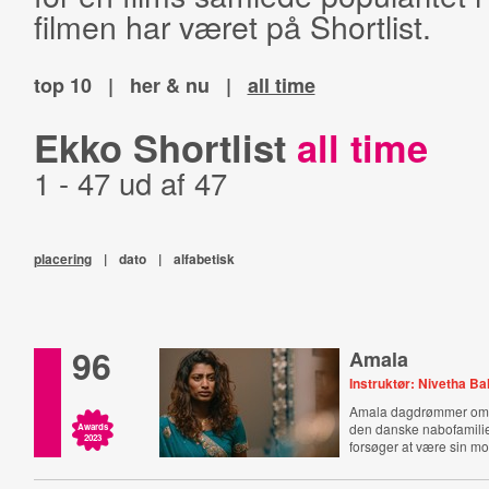
filmen har været på Shortlist.
top 10
|
her & nu
|
all time
Ekko Shortlist
all time
1 - 47 ud af 47
placering
|
dato
|
alfabetisk
96
Amala
Instruktør: Nivetha 
Amala dagdrømmer om a
den danske nabofamili
Awards
2023
forsøger at være sin mo