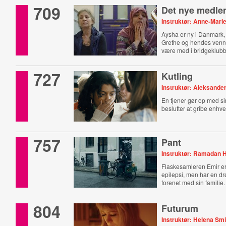
709
Det nye medl
Instruktør: Anne-Mari
Aysha er ny i Danmark,
Grethe og hendes venne
være med i bridgeklub
727
Kutling
Instruktør: Aleksande
En tjener gør op med si
beslutter at gribe enhv
757
Pant
Instruktør: Ramadan 
Flaskesamleren Emir er
epilepsi, men har en dr
forenet med sin familie.
804
Futurum
Instruktør: Helena Smi