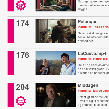
To unge, queer-færinge 
hjemlandet, men lever s
Vinder
2025
skygge.
174
Petanque
Instruktør: Taleb Fart
Sammy skal designe e
socialt belastet områd
er imod det.
176
LaCueva.mp4
Instruktør: Henrik Bill
Da Ari og hans dokume
på en mystisk grotte i B
historien en hedensk dr
204
Middagen
Instruktør: Marco La
Et festligt møde mellem
udvikler sig til et samm
Vinder
2023
og indeklemte følelser.