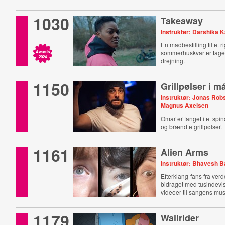
1030
Takeaway
Instruktør: Darshika 
En madbestilling til et ri
sommerhuskvarter tage
Awards
2024
drejning.
1150
Grillpølser i 
Instruktør: Jonas Rob
Magnus Axelsen
Omar er fanget i et spi
og brændte grillpølser.
1161
Alien Arms
Instruktør: Bhavesh 
Efterklang-fans fra ver
bidraget med tusindevis
videoer til sangens mus
1179
Wallrider