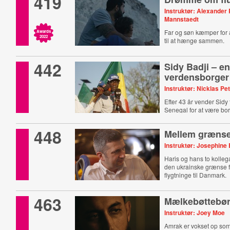
419
Instruktør: Alexander
Mannstaedt
Far og søn kæmper for at
Awards
2022
til at hænge sammen.
442
Sidy Badji – e
verdensborger
Instruktør: Nicklas Pe
Efter 43 år vender Sidy t
Senegal for at være bo
448
Mellem græns
Instruktør: Josephine 
Haris og hans to kolleg
den ukrainske grænse fo
flygtninge til Danmark.
463
Mælkebøttebø
Instruktør: Joey Moe
Amrak er vokset op so