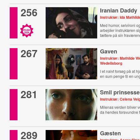
256
Iranian Daddy
Instruktør: Ida Mathil
Med humor, selvironi o
arbejder instruktøren si
Vinder
2024
tættere på sin fraværen
267
Gaven
Instruktør: Mathilde W
Wedellsborg
I et naivt forsøg på at h
en sum penge til en ung
281
Smil prinsesse
Instruktør: Celena Vei
Milenas verden bliver 
da hendes forsvundne f
289
Gæsten