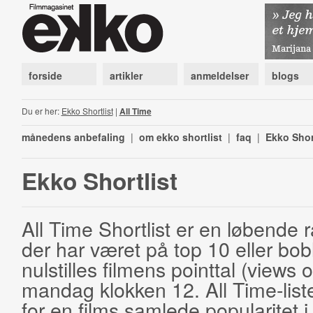
forside
artikler
anmeldelser
blogs
Du er her:
Ekko Shortlist
|
All Time
månedens anbefaling
|
om ekko shortlist
|
faq
|
Ekko Shor
Ekko Shortlist
All Time Shortlist er en løbende ra
der har været på top 10 eller bobl
nulstilles filmens pointtal (views 
mandag klokken 12. All Time-list
for en films samlede popularitet i 