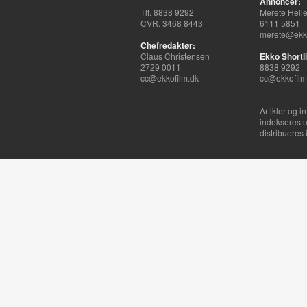
Annoncer:
Tlf. 8838 9292
Merete Hell
CVR. 3468 8443
6111 5851
merete@ekko
Chefredaktør:
Claus Christensen
Ekko Shortli
2729 0011
8838 9292
cc@ekkofilm.dk
cc@ekkofilm
Artikler og i
indekseres u
distribueres