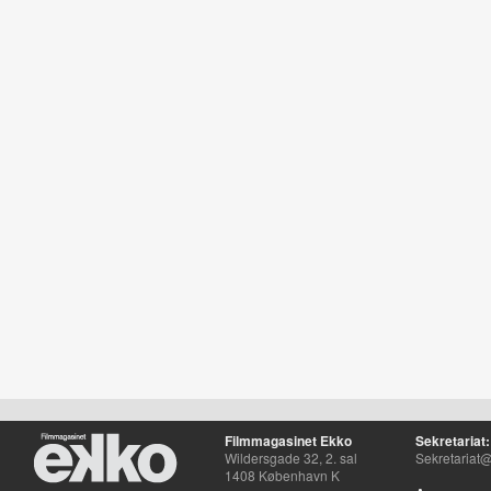
Filmmagasinet Ekko
Sekretariat:
Wildersgade 32, 2. sal
Sekretariat@
1408 København K