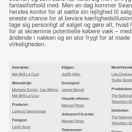
fantasiforhold med. Men en dag kommer Sean
hendes kontor for at sætte sin lejlighed til sal
eneste chance for at bevare kærlighedsillusion
tage sig personligt af salget og gøre alt, hvad
for at skræmme potentielle købere væk – med 
åndende i nakken og en stor frygt for at møde
virkeligheden.
Instruktør:
Klipper:
Medvirkend
Maj-Britt La Cour
Judith Allen
Lisa Divene
Trudie Good
Manuskript:
Scenograf:
Produktions
Michelle Donkin
,
Cas Willing
,
James Morrall
Maj-Britt La Cour
The National
Visuelle effekter:
Television S
Producer:
Manuel Perez
Institution:
Lorenzo Gangarossa
Animator/CG-artist:
The National
Fotograf:
Manuel Perez
Television S
Leigh Alner
Tonemester:
Genre: