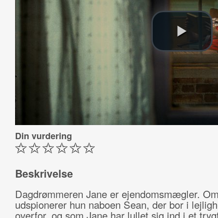
Din vurdering
Beskrivelse
Dagdrømmeren Jane er ejendomsmægler. Om
udspionerer hun naboen Sean, der bor i lejlig
overfor, og som Jane har lullet sig ind i et tryg