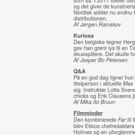
som så. I 2011 lukker di
og det giver de kunstneris
Nordisk sidder nu endnu 
distributionen.
Af Jørgen Ramskov
Kuriosa
Den belgiske tegner Hergé
gav han grønt lys til en Ti
skuespillere. Det skulle h
Af Jesper Bo Petersen
Q&A
På en god dag ligner hun 
titelperson i aktuelle
Max 
sig. Instruktør Lotte Sven
chicks og Erik Clausens ji
Af Mika Ito Bruun
Filmminder
Den kombinerede
Far til f
blev Ekkos chefredaktør
Holmes og en uforglemme