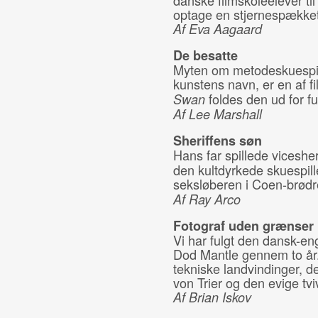
danske filmskoleelever til
optage en stjernespækket
Af Eva Aagaard
De besatte
Myten om metodeskuespille
kunstens navn, er en af f
foldes den ud for ful
Swan
Af Lee Marshall
Sheriffens søn
Hans far spillede vicesher
den kultdyrkede skuespill
seksløberen i Coen-brød
Af Ray Arco
Fotograf uden grænser
Vi har fulgt den dansk-e
Dod Mantle gennem to år.
tekniske landvindinger, d
von Trier og den evige tviv
Af Brian Iskov