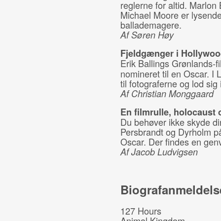
reglerne for altid. Marlo
Michael Moore er lysende 
ballademagere.
Af Søren Høy
Fjeldgænger i Hollywo
Erik Ballings Grønlands-f
nomineret til en Oscar. I 
til fotograferne og lod si
Af Christian Monggaard
En filmrulle, holocaust o
Du behøver ikke skyde din
Persbrandt og Dyrholm på 
Oscar. Der findes en gen
Af Jacob Ludvigsen
Biografanmeldels
127 Hours
Animal Kingdom