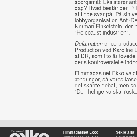
spørgsmål: Eksisterer an
dag? Hvad består den i? 
at finde svar på. På sin
lobbyorganisation Anti-
Norman Finkelstein, der 
”Holocaust-industrien”.
er co-produc
Defamation
Production ved Karoline Le
af DR, som i to år tøvede
dens kontroversielle indh
Filmmagasinet Ekko valgt
ændringer, så vores læser
det skabte debat, men so
”Den hellige ko skal rusk
Filmmagasinet Ekko
Sekretariat:
Wildersgade 32, 2. sal
Sekretariat@