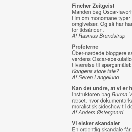
Fincher Zeitgeist
Manden bag Oscar-favori
film om monomane typer i
omgivelser. Og så har h
for tidsånden.
Af Rasmus Brendstrup
Profeterne
Über-nørdede bloggere sæ
verdens Oscar-spekulation
tilværelse til spørgsmålet
Kongens store tale?
Af Søren Langelund
Kan det undre, at vi er 
Instruktøren bag
Burma V
ræset, hvor dokumentarka
moralistisk sideshow til de
Af Anders Østergaard
Vi elsker skandaler
En ordentlig skandale får