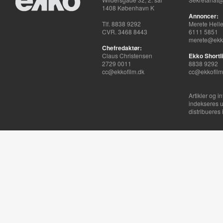
1408 København K
Annoncer:
Tlf. 8838 9292
Merete Hell
CVR. 3468 8443
6111 5851
merete@ekko
Chefredaktør:
Claus Christensen
Ekko Shortli
2729 0011
8838 9292
cc@ekkofilm.dk
cc@ekkofilm
Artikler og i
indekseres u
distribueres