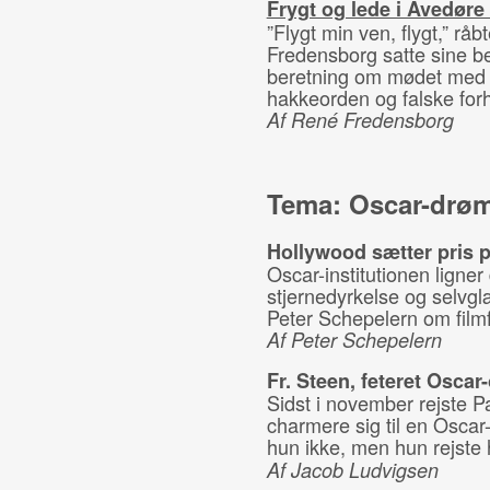
Frygt og lede i Avedør
”Flygt min ven, flygt,” råb
Fredensborg satte sine be
beretning om mødet med f
hakkeorden og falske for
Af René Fredensborg
Tema: Oscar-drø
Hollywood sætter pris p
Oscar-institutionen ligner
stjernedyrkelse og selvgl
Peter Schepelern om filmf
Af Peter Schepelern
Fr. Steen, feteret Oscar
Sidst i november rejste Pa
charmere sig til en Oscar
hun ikke, men hun rejste
Af Jacob Ludvigsen