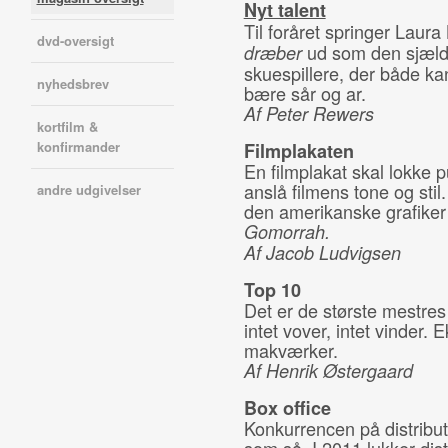
Nyt talent
Til foråret springer Laura
dvd-oversigt
ud som den sjældn
dræber
skuespillere, der både 
nyhedsbrev
bære sår og ar.
Af Peter Rewers
kortfilm &
konfirmander
Filmplakaten
En filmplakat skal lokke 
anslå filmens tone og sti
andre udgivelser
den amerikanske grafiker 
Gomorrah.
Af Jacob Ludvigsen
Top 10
Det er de største mestres 
intet vover, intet vinder
makværker.
Af Henrik Østergaard
Box office
Konkurrencen på distribut