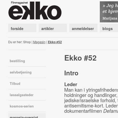
forside
artikler
anmeldelser
blogs
Du er her: Shop |
Magasin
|
Ekko #52
Ekko #52
bestilling
Intro
selvbetjening
Tilbud
Leder
Man kan i ytringsfrihedens
holdninger og handlinger,
løssalgssteder
jødiske/israelske forhol
antisemitisme-kort. Lede
kosmos-serien
dokumentarfilmen
Defama
magasin-oversigt