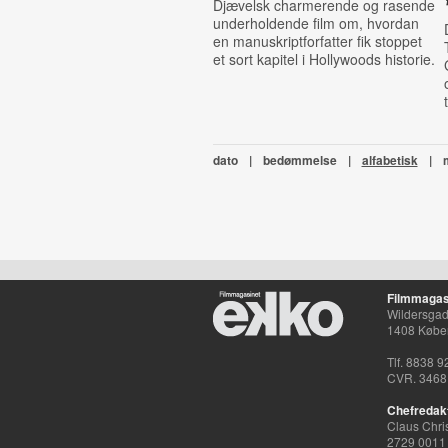
Djævelsk charmerende og rasende
underholdende film om, hvordan
en manuskriptforfatter fik stoppet
et sort kapitel i Hollywoods historie.
dato
|
bedømmelse
|
alfabetisk
|
Filmmagas
Wildersgade
1408 Købe
Tlf. 8838 9
CVR. 3468
Chefredak
Claus Chri
2729 0011