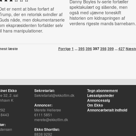
Danny Boyles tv-serie fortæller
spektakulært og slående, men
Det er nemt at blive forført af
også med ujævne toneskift
Trump, der en retorisk svindler af
historien om kidnapningen af
Guds nåde, men dokumentarserie
verdens rigeste mands barnebarn.
om ekspræsidenten forfalder selv
til hans manipulationer.
mest læste
Forrige
1
...
395
396
397
398
399
...
427
Næst
inet Ekko
Sekretariat:
Tegn abonnement
 32, 2. sal
Sekretariat@ekkofilm.dk
Løssalgssteder
nhavn K
Annoncesalg
Annoncer:
Om Ekko
292
Merete Hellerøe
Annoncørbetalt indhold
 8443
6111 5851
merete@ekkofilm.dk
tør:
stensen
Ekko Shortlist:
8838 9292