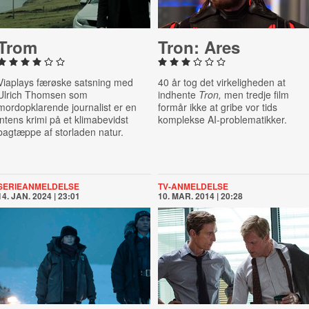
Trom
Tron: Ares
Viaplays færøske satsning med
40 år tog det virkeligheden at
Ulrich Thomsen som
indhente
Tron,
men tredje film
mordopklarende journalist er en
formår ikke at gribe vor tids
intens krimi på et klimabevidst
komplekse AI-problematikker.
bagtæppe af storladen natur.
SERIEANMELDELSE
TV-ANMELDELSE
14. JAN. 2024 | 23:01
10. MAR. 2014 | 20:28