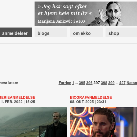
anmeldelser
blogs
om ekko
shop
mest læste
Forrige
1
...
395
396
397
398
399
...
427
Næst
SERIEANMELDELSE
BIOGRAFANMELDELSE
11. FEB. 2022 | 15:25
08. OKT. 2025 | 23:31