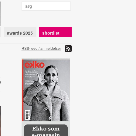
awards 2025
shortlist
RSS-feed / anmeldelser
e