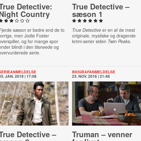
True Detective:
True Detective –
Night Country
sæson 1
Fjerde sæson er bedre end de to
True Detective
er en af de mest
forrige, men Jodie Foster
originale, mystiske og dragende
overspiller, og for mange spor
krimi-serier siden
Twin Peaks
.
ender blindt i den tilsneede og
overvurderede serie.
SERIEANMELDELSE
BIOGRAFANMELDELSE
03. JAN. 2019 | 17:08
23. NOV. 2016 | 21:48
True Detective –
Truman – venner