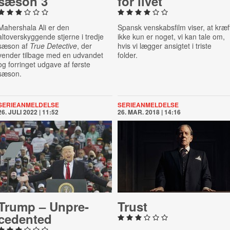
sæson 3
for livet
Mahershala Ali er den
Spansk venskabsfilm viser, at kræf
altoverskyggende stjerne i tredje
ikke kun er noget, vi kan tale om,
sæson af
True Detective
, der
hvis vi lægger ansigtet i triste
vender tilbage med en udvandet
folder.
og forringet udgave af første
sæson.
SERIEANMELDELSE
SERIEANMELDELSE
26. JULI 2022 | 11:52
26. MAR. 2018 | 14:16
Trump – Un­pre­
Trust
ced­en­ted