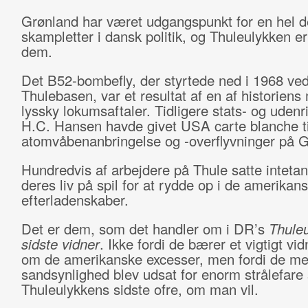
Grønland har været udgangspunkt for en hel d
skampletter i dansk politik, og Thuleulykken er
dem.
Det B52-bombefly, der styrtede ned i 1968 ve
Thulebasen, var et resultat af en af historiens
lyssky lokumsaftaler. Tidligere stats- og udenr
H.C. Hansen havde givet USA carte blanche ti
atomvåben­anbringelse og -overflyvninger på 
Hundredvis af arbejdere på Thule satte inteta
deres liv på spil for at rydde op i de amerikan
efterladenskaber.
Det er dem, som det handler om i DR’s
Thule
sidste vidner
. Ikke fordi de bærer et vigtigt vi
om de amerikanske excesser, men fordi de me
sandsynlighed blev udsat for enorm strålefare
Thuleulykkens sidste ofre, om man vil.