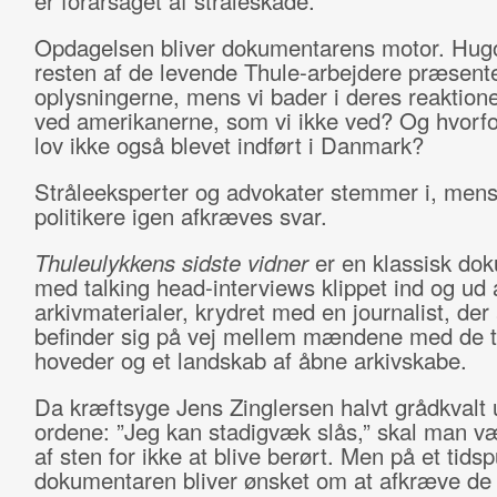
er forårsaget af stråleskade.
Opdagelsen bliver dokumentarens motor. Hug
resten af de levende Thule-arbejdere præsente
oplysningerne, mens vi bader i deres reaktion
ved amerikanerne, som vi ikke ved? Og hvorfo
lov ikke også blevet indført i Danmark?
Stråleeksperter og advokater stemmer i, mens
politikere igen afkræves svar.
Thuleulykkens sidste vidner
er en klassisk do
med talking head-interviews klippet ind og ud 
arkivmaterialer, krydret med en journalist, der 
befinder sig på vej mellem mændene med de 
hoveder og et landskab af åbne arkivskabe.
Da kræftsyge Jens Zinglersen halvt grådkvalt 
ordene: ”Jeg kan stadigvæk slås,” skal man væ
af sten for ikke at blive berørt. Men på et tidsp
dokumentaren bliver ønsket om at afkræve de 