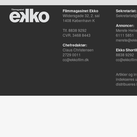
Filmmagasinet Ekko
Sekretariat:
Wildersgade 32, 2. sal
Sekretariat@
1408 København K
Annoncer:
Tlf. 8838 9292
Merete Hell
CVR. 3468 8443
6111 5851
merete@ekko
Chefredaktør:
Claus Christensen
Ekko Shortli
2729 0011
8838 9292
cc@ekkofilm.dk
cc@ekkofilm
Artikler og i
indekseres u
distribueres