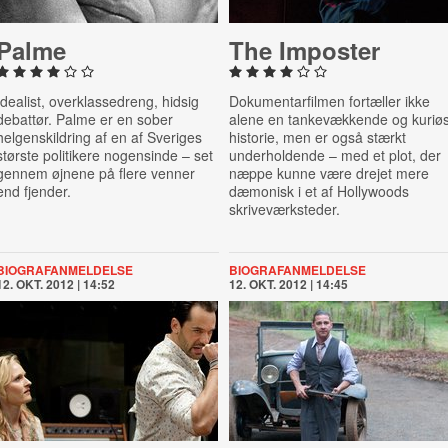
Palme
The Imposter
Idealist, overklassedreng, hidsig
Dokumentarfilmen fortæller ikke
debattør. Palme er en sober
alene en tankevækkende og kuriø
helgenskildring af en af Sveriges
historie, men er også stærkt
største politikere nogensinde – set
underholdende – med et plot, der
gennem øjnene på flere venner
næppe kunne være drejet mere
end fjender.
dæmonisk i et af Hollywoods
skriveværksteder.
BIOGRAFANMELDELSE
BIOGRAFANMELDELSE
12. OKT. 2012 | 14:52
12. OKT. 2012 | 14:45