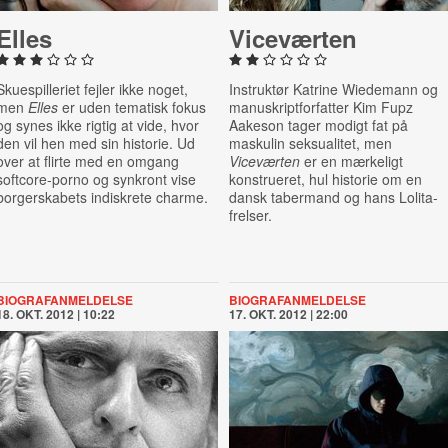
Elles
Vi­ce­vær­ten
Skuespilleriet fejler ikke noget,
Instruktør Katrine Wiedemann og
men
Elles
er uden tematisk fokus
manuskriptforfatter Kim Fupz
og synes ikke rigtig at vide, hvor
Aakeson tager modigt fat på
den vil hen med sin historie. Ud
maskulin seksualitet, men
over at flirte med en omgang
Viceværten
er en mærkeligt
softcore-porno og synkront vise
konstrueret, hul historie om en
borgerskabets indiskrete charme.
dansk tabermand og hans Lolita-
frelser.
BIOGRAFANMELDELSE
BIOGRAFANMELDELSE
18. OKT. 2012 | 10:22
17. OKT. 2012 | 22:00