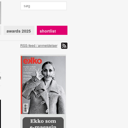
awards 2025
shortlist
RSS-feed / anmeldelser
e