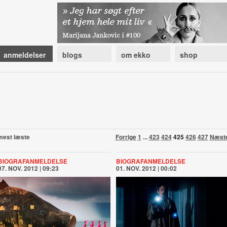
anmeldelser
blogs
om ekko
shop
mest læste
Forrige
1
...
423
424
425
426
427
Næst
BIOGRAFANMELDELSE
BIOGRAFANMELDELSE
07. NOV. 2012 | 09:23
01. NOV. 2012 | 00:02