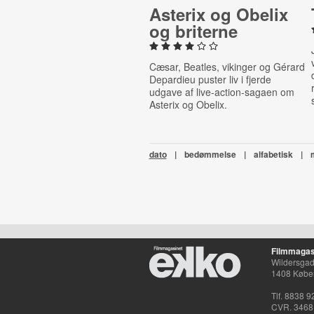
Asterix og Obelix
og briterne
Cæsar, Beatles, vikinger og Gérard
Depardieu puster liv i fjerde
udgave af live-action-sagaen om
Asterix og Obelix.
dato
|
bedømmelse
|
alfabetisk
|
Filmmagas
Wildersgade
1408 Købe
Tlf. 8838 9
CVR. 3468