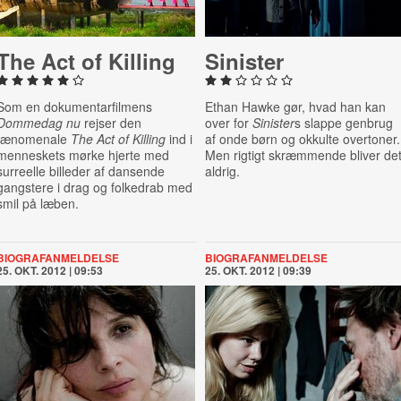
The Act of Killing
Sinister
Som en dokumentarfilmens
Ethan Hawke gør, hvad han kan
Dommedag nu
rejser den
over for
Sinister
s slappe genbrug
fænomenale
The Act of Killing
ind i
af onde børn og okkulte overtoner.
menneskets mørke hjerte med
Men rigtigt skræmmende bliver de
surreelle billeder af dansende
aldrig.
gangstere i drag og folkedrab med
smil på læben.
BIOGRAFANMELDELSE
BIOGRAFANMELDELSE
25. OKT. 2012 | 09:53
25. OKT. 2012 | 09:39