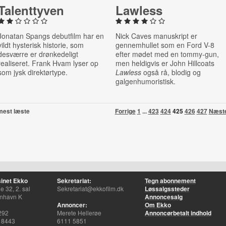
Ta­lent­ty­ven
Lawless
Jonatan Spangs
debutfilm
har en
Nick Caves manuskript er
vildt hysterisk historie, som
gennemhullet som en Ford V-8
desværre er drønkedeligt
efter mødet med en tommy-gun,
realiseret. Frank Hvam lyser op
men heldigvis er John Hillcoats
som jysk direktørtype.
Lawless
også rå, blodig og
galgenhumoristisk.
mest læste
Forrige
1
...
423
424
425
426
427
Næst
inet Ekko
Sekretariat:
Tegn abonnement
 32, 2. sal
Sekretariat@ekkofilm.dk
Løssalgssteder
nhavn K
Annoncesalg
Annoncer:
Om Ekko
292
Merete Hellerøe
Annoncørbetalt indhold
 8443
6111 5851