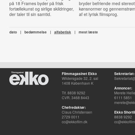
på 18 Frames byder på frisk
bryder befriende med stereo
fortællekunst og sirlige skildringer,
kønsnormer og gennemstrø
der taler til sin samtid.
af et lyrisk filmsprog.
dato
|
bedømmelse
|
alfabetisk
|
mest læste
Filmmagasinet Ekko
Sekretariat:
Wildersgade 32, 2. sal
Sekretariat@
1408 København K
Annoncer:
Tlf. 8838 9292
Merete Hell
CVR. 3468 8443
6111 5851
merete@ekko
Chefredaktør:
Claus Christensen
Ekko Shortli
2729 0011
8838 9292
cc@ekkofilm.dk
cc@ekkofilm