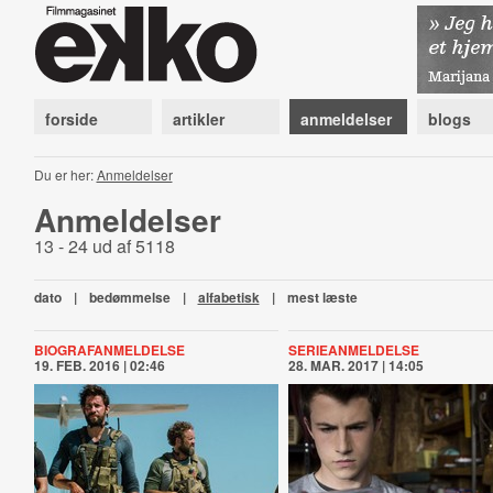
forside
artikler
anmeldelser
blogs
Du er her:
Anmeldelser
Anmeldelser
13 - 24 ud af 5118
dato
|
bedømmelse
|
alfabetisk
|
mest læste
BIOGRAFANMELDELSE
SERIEANMELDELSE
19. FEB. 2016 | 02:46
28. MAR. 2017 | 14:05