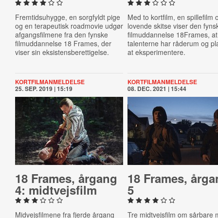
Fremtidsuhygge, en sorgfyldt pige
Med to kortfilm, en spillefilm
og en terapeutisk roadmovie udgør
lovende skitse viser den fyns
afgangsfilmene fra den fynske
filmuddannelse 18Frames, at
filmuddannelse 18 Frames, der
talenterne har råderum og pla
viser sin eksistensberettigelse.
at eksperimentere.
KORTFILMANMELDELSE
KORTFILMANMELDELSE
25. SEP. 2019 | 15:19
08. DEC. 2021 | 15:44
18 Frames, årgang
18 Frames, årga
4: midt­vejs­film
5
Midvejsfilmene fra fjerde årgang
Tre midtvejsfilm om sårbar