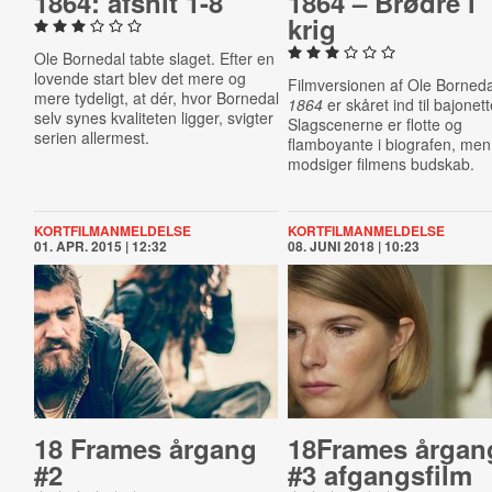
1864: afsnit 1-8
1864 – Brødre i
krig
Ole Bornedal tabte slaget. Efter en
lovende start blev det mere og
Filmversionen af Ole Borned
mere tydeligt, at dér, hvor Bornedal
1864
er skåret ind til bajonet
selv synes kvaliteten ligger, svigter
Slagscenerne er flotte og
serien allermest.
flamboyante i biografen, men
modsiger filmens budskab.
KORTFILMANMELDELSE
KORTFILMANMELDELSE
01. APR. 2015 | 12:32
08. JUNI 2018 | 10:23
18 Frames årgang
18Frames årgan
#2
#3 af­gangs­film