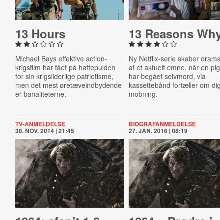
13 Hours
13 Reasons Wh
Michael Bays effektive action-
Ny Netflix-serie skaber dram
krigsfilm har fået på hattepulden
af et aktuelt emne, når en pi
for sin krigsliderlige patriotisme,
har begået selvmord, via
men det mest øretæveindbydende
kassettebånd fortæller om dig
er banaliteterne.
mobning.
TV-ANMELDELSE
BIOGRAFANMELDELSE
30. NOV. 2014 | 21:45
27. JAN. 2016 | 08:19