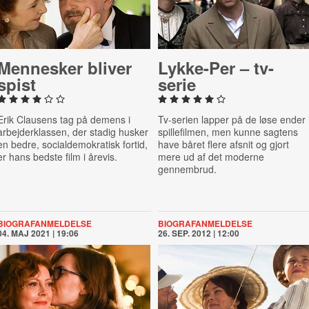
Mennesker bliver
Lykke-Per – tv-
spist
serie
Erik Clausens tag på demens i
Tv-serien lapper på de løse ender 
arbejderklassen, der stadig husker
spillefilmen, men kunne sagtens
en bedre, socialdemokratisk fortid,
have båret flere afsnit og gjort
er hans bedste film i årevis.
mere ud af det moderne
gennembrud.
BIOGRAFANMELDELSE
BIOGRAFANMELDELSE
04. MAJ 2021 | 19:06
26. SEP. 2012 | 12:00