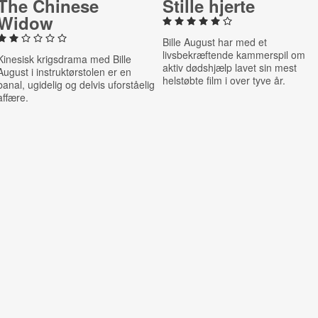
The Chinese
Stille hjerte
Widow
Bille August har med et
livsbekræftende kammerspil om
Kinesisk krigsdrama med Bille
aktiv dødshjælp lavet sin mest
August i instruktørstolen er en
helstøbte film i over tyve år.
banal, ugidelig og delvis uforståelig
affære.