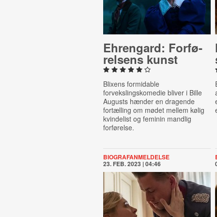
Ehrengard: For­fø­
rel­sens kunst
Blixens formidable
forvekslingskomedie bliver i Bille
Augusts hænder en dragende
fortælling om mødet mellem kølig
kvindelist og feminin mandlig
forførelse.
BIOGRAFANMELDELSE
23. FEB. 2023 | 04:46