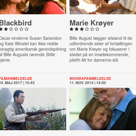
Blackbird
Marie Krøyer
Oscar-vinderne Susan Sarandon
Bille August lægger afstand til de
og Kate Winslet kan ikke redde
udfordrende sider af fortællingen
pinagtig amerikansk genindspilning
om Marie Krøyer og fokuserer i
af Bille Augusts rørende
Stille
stedet på en imødekommende,
hjerte.
pletfri Alt for damerne-stil.
FILMANMELDELSE
BIOGRAFANMELDELSE
24. MAJ 2017 | 15:43
11. NOV. 2014 | 14:50