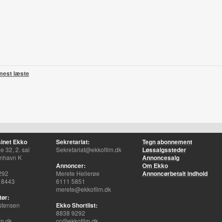
mest læste
inet Ekko
Sekretariat:
Tegn abonnement
 32, 2. sal
Sekretariat@ekkofilm.dk
Løssalgssteder
nhavn K
Annoncesalg
Annoncer:
Om Ekko
292
Merete Hellerøe
Annoncørbetalt indhold
 8443
6111 5851
merete@ekkofilm.dk
tør:
stensen
Ekko Shortlist:
8838 9292
m.dk
cc@ekkofilm.dk