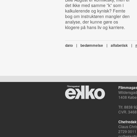
det ikke med samme ”k” som i
kalkulerende og kynisk? Femte
bog om instruktøren mangler den
analyse, der kunne gøre os
klogere på hans liv og karriere.
dato
|
bedømmelse
|
alfabetisk
|
Filmmagas
Wildersgade
1408 Købe
Tlf. 8838 9
CVR. 3468
Chefredak
Claus Chri
2729 0011
cc@ekkofil