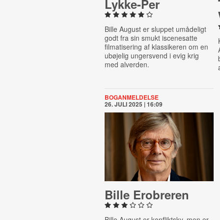
Lykke-Per
Bille August er sluppet umådeligt
godt fra sin smukt iscenesatte
filmatisering af klassikeren om en
ubøjelig ungersvend i evig krig
med alverden.
BOGANMELDELSE
26. JULI 2025 | 16:09
Bille Erobreren
Bille August er konfliktsky, men er