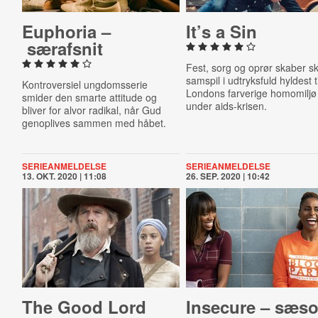
Euphoria –
It’s a Sin
særafsnit
Fest, sorg og oprør skaber s
samspil i udtryksfuld hyldest ti
Kontroversiel ungdomsserie
Londons farverige homomiljø
smider den smarte attitude og
under aids-krisen.
bliver for alvor radikal, når Gud
genoplives sammen med håbet.
SERIEANMELDELSE
SERIEANMELDELSE
13. OKT. 2020 | 11:08
26. SEP. 2020 | 10:42
The Good Lord
Insecure – sæs