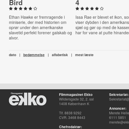
Bird
4
Ethan Hawke er fremragende i
Issa Rae er blevet et ikon, s
miniserie, der med historien om
viser dybden i den amerikan
oprør under den amerikanske
sjæl og gør op med de kasser
slavetid perfekt forener galskab og
har for vane at putte hinanden
alvor.
dato
|
bedømmelse
|
alfabetisk
|
mest læste
Filmmagasinet Ekko
Sekretariat:
Wildersgade 32, 2. sal
Sekretariat@
1408 København K
Annoncer:
Tlf. 8838 9292
Merete Hell
CVR. 3468 8443
6111 5851
merete@ekko
Chefredaktør: