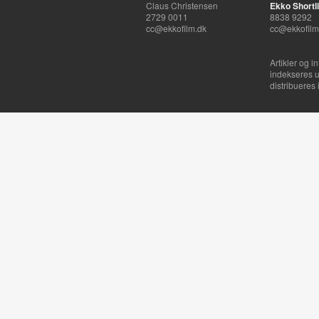
Claus Christensen
Ekko Shortli
2729 0011
8838 9292
cc@ekkofilm.dk
cc@ekkofilm
Artikler og i
indekseres u
distribueres