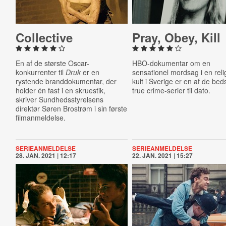
Col­lect­ive
Pray, Obey, Kill
En af de største Oscar-
HBO-dokumentar om en
konkurrenter til
Druk
er en
sensationel mordsag i en reli
rystende branddokumentar, der
kult i Sverige er en af de bed
holder én fast i en skruestik,
true crime-serier til dato.
skriver Sundhedsstyrelsens
direktør Søren Brostrøm i sin første
filmanmeldelse.
SERIEANMELDELSE
SERIEANMELDELSE
28. JAN. 2021 | 12:17
22. JAN. 2021 | 15:27