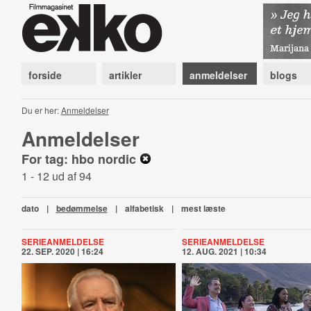
forside
artikler
anmeldelser
blogs
Du er her:
Anmeldelser
Anmeldelser
For tag: hbo nordic
1 - 12 ud af 94
dato
|
bedømmelse
|
alfabetisk
|
mest læste
SERIEANMELDELSE
SERIEANMELDELSE
22. SEP. 2020 | 16:24
12. AUG. 2021 | 10:34