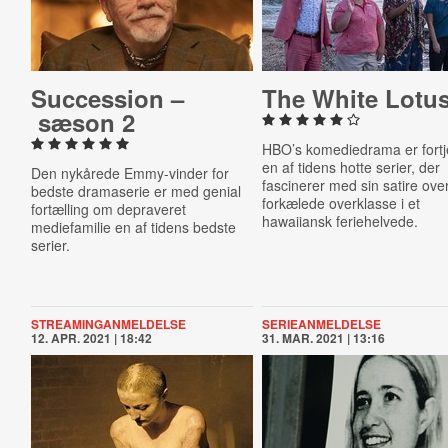
Suc­ces­sion –
The White Lotu
sæson 2
HBO’s komediedrama er fortj
en af tidens hotte serier, der
Den nykårede Emmy-vinder for
fascinerer med sin satire ove
bedste dramaserie er med genial
forkælede overklasse i et
fortælling om depraveret
hawaiiansk feriehelvede.
mediefamilie en af tidens bedste
serier.
STREAMINGANMELDELSE
SERIEANMELDELSE
12. APR. 2021 | 18:42
31. MAR. 2021 | 13:16