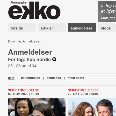
forside
artikler
anmeldelser
blogs
Du er her:
Anmeldelser
Anmeldelser
For tag: hbo nordic
25 - 36 ud af 94
dato
|
bedømmelse
|
alfabetisk
|
mest læste
SERIEANMELDELSE
SERIEANMELDELSE
09. NOV. 2020 | 18:49
20. OKT. 2020 | 23:04