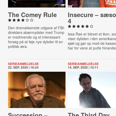
The Comey Rule
Insecure – sæs
4
Den dramatiserede udgave af FBI-
direktørs skærmydsler med Trump
Issa Rae er blevet et ikon, s
er medrivende og et interessant
viser dybden i den amerikan
forsøg på at føje nye dybder til en
sjæl og gør op med de kasser
politisk æra.
har for vane at putte hinanden
SERIEANMELDELSE
SERIEANMELDELSE
22. SEP. 2020 | 16:24
14. SEP. 2020 | 10:11
Suc­ces­sion –
The Third Day