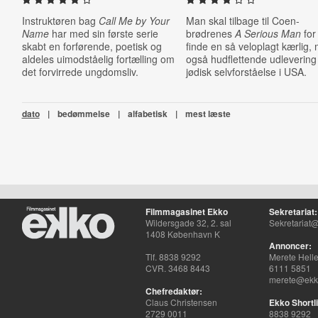
Instruktøren bag
Call Me by Your
Man skal tilbage til Coen-
Name
har med sin første serie
brødrenes
A Serious Man
for
skabt en forførende, poetisk og
finde en så veloplagt kærlig,
aldeles uimodståelig fortælling om
også hudflettende udlevering
det forvirrede ungdomsliv.
jødisk selvforståelse i USA.
dato
|
bedømmelse
|
alfabetisk
|
mest læste
Filmmagasinet Ekko
Sekretariat:
Wildersgade 32, 2. sal
Sekretariat@
1408 København K
Annoncer:
Tlf. 8838 9292
Merete Hell
CVR. 3468 8443
6111 5851
merete@ekko
Chefredaktør:
Claus Christensen
Ekko Shortli
2729 0011
8838 9292