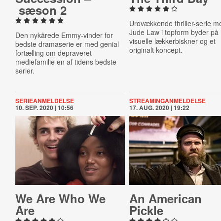
sæson 2
Urovækkende thriller-serie m
Jude Law i topform byder på
Den nykårede Emmy-vinder for
visuelle lækkerbiskner og et
bedste dramaserie er med genial
originalt koncept.
fortælling om depraveret
mediefamilie en af tidens bedste
serier.
SERIEANMELDELSE
STREAMINGANMELDELSE
10. SEP. 2020 | 10:56
17. AUG. 2020 | 19:22
We Are Who We
An American
Are
Pickle