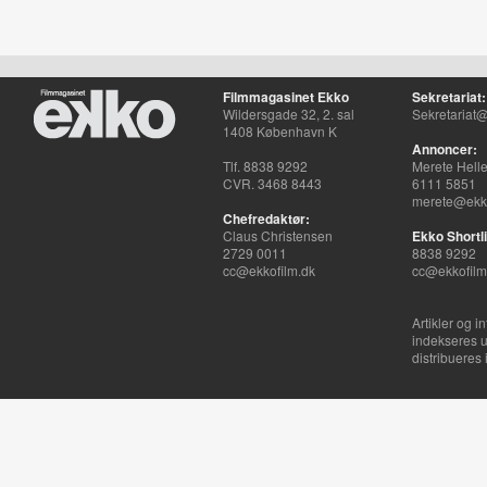
Filmmagasinet Ekko
Sekretariat:
Wildersgade 32, 2. sal
Sekretariat@
1408 København K
Annoncer:
Tlf. 8838 9292
Merete Hell
CVR. 3468 8443
6111 5851
merete@ekko
Chefredaktør:
Claus Christensen
Ekko Shortli
2729 0011
8838 9292
cc@ekkofilm.dk
cc@ekkofilm
Artikler og i
indekseres u
distribueres