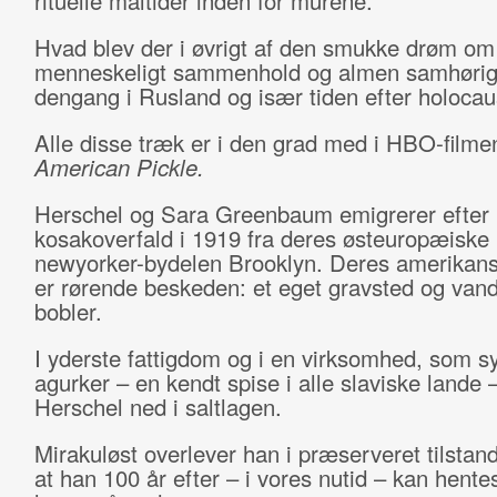
rituelle måltider inden for murene.
Hvad blev der i øvrigt af den smukke drøm om
menneskeligt sammenhold og almen samhørig
dengang i Rusland og især tiden efter holocau
Alle disse træk er i den grad med i HBO-film
American Pickle.
Herschel og Sara Greenbaum emigrerer efter
kosakoverfald i 1919 fra deres østeuropæiske 
newyorker-bydelen Brooklyn. Deres amerikan
er rørende beskeden: et eget gravsted og van
bobler.
I yderste fattigdom og i en virksomhed, som sy
agurker – en kendt spise i alle slaviske lande –
Herschel ned i saltlagen.
Mirakuløst overlever han i præserveret tilstan
at han 100 år efter – i vores nutid – kan hente