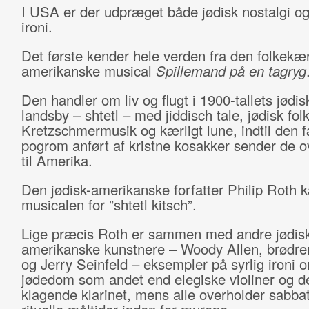
I USA er der udpræget både jødisk nostalgi og
ironi.
Det første kender hele verden fra den folkekæ
amerikanske musical
Spillemand på en tagryg
Den handler om liv og flugt i 1900-tallets jødis
landsby – shtetl – med jiddisch tale, jødisk folk
Kretzschmermusik og kærligt lune, indtil den 
pogrom anført af kristne kosakker sender de 
til Amerika.
Den jødisk-amerikanske forfatter Philip Roth k
musicalen for ”shtetl kitsch”.
Lige præcis Roth er sammen med andre jødis
amerikanske kunstnere – Woody Allen, brødr
og Jerry Seinfeld – eksempler på syrlig ironi 
jødedom som andet end elegiske violiner og d
klagende klarinet, mens alle overholder sabb