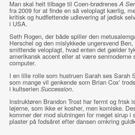
Man skal helt tilbage til Coen-brødrenes
A Ser
fra 2009 for at finde en så veloplagt kærlig, 
kritisk og hudflettende udlevering af jødisk sel
i USA.
Seth Rogen, der både spiller den metusalem
Herschel og den mislykkede ungersvend Ben, 
smittende veloplagt, hvad enten det gælder tyk
amerikansk accent eller at være senmoderne s
computer.
I en lille rolle som hustruen Sarah ses Sarah 
som mange vil genkende som Brian Cox’ trods
i kultserien
Succession
.
Instruktøren Brandon Trost har fermt og frisk 
løjerne, som ikke er kosher, men komiske. De
kommer der mod slutningen for meget sirup i s
plaster på fodsåret efter dansen omkring guld