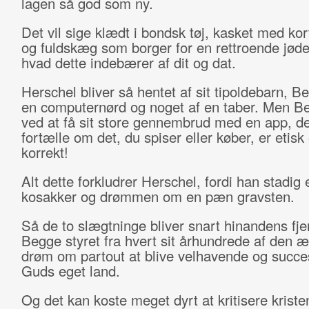
lagen så god som ny.
Det vil sige klædt i bondsk tøj, kasket med ko
og fuldskæg som borger for en rettroende jøde
hvad dette indebærer af dit og dat.
Herschel bliver så hentet af sit tipoldebarn, Be
en computernørd og noget af en taber. Men Be
ved at få sit store gennembrud med en app, d
fortælle om det, du spiser eller køber, er etisk 
korrekt!
Alt dette forkludrer Herschel, fordi han stadig e
kosakker og drømmen om en pæn gravsten.
Så de to slægtninge bliver snart hinandens fje
Begge styret fra hvert sit århundrede af den æ
drøm om partout at blive velhavende og succes
Guds eget land.
Og det kan koste meget dyrt at kritisere kris