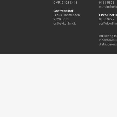
CVR. 3468 8443
6111 5851
merete@ekko
Chefredaktør:
Claus Christensen
Ekko Shortli
2729 0011
8838 9292
cc@ekkofilm.dk
cc@ekkofilm
Artikler og i
indekseres u
distribueres