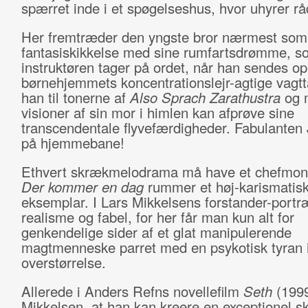
spærret inde i et spøgelseshus, hvor uhyrer rå
Her fremtræder den yngste bror nærmest som
fantasiskikkelse med sine rumfartsdrømme, s
instruktøren tager på ordet, når han sendes op
børnehjemmets koncentrationslejr-agtige vagtt
han til tonerne af
Also Sprach Zarathustra
og 
visioner af sin mor i himlen kan afprøve sine
transcendentale flyvefærdigheder. Fabulanten
på hjemmebane!
Ethvert skrækmelodrama må have et chefmons
Der kommer en dag
rummer et høj-karismatis
eksemplar. I Lars Mikkelsens forstander-portr
realisme og fabel, for her får man kun alt for
genkendelige sider af et glat manipulerende
magtmenneske parret med en psykotisk tyran 
overstørrelse.
Allerede i Anders Refns novellefilm
Seth
(1999
Mikkelsen, at han kan kreere en exceptionel sk