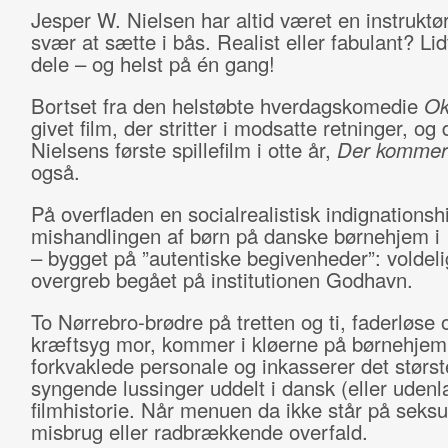
Jesper W. Nielsen har altid været en instruktør
svær at sætte i bås. Realist eller fabulant? Li
dele – og helst på én gang!
Bortset fra den helstøbte hverdagskomedie
Ok
givet film, der stritter i modsatte retninger, og 
Nielsens første spillefilm i otte år,
Der kommer
også.
På overfladen en socialrealistisk indignationsh
mishandlingen af børn på danske børnehjem i
– bygget på ”autentiske begivenheder”: voldel
overgreb begået på institutionen Godhavn.
To Nørrebro-brødre på tretten og ti, faderløse
kræftsyg mor, kommer i kløerne på børnehje
forkvaklede personale og inkasserer det størst
syngende lussinger uddelt i dansk (eller uden
filmhistorie. Når menuen da ikke står på seksu
misbrug eller radbrækkende overfald.