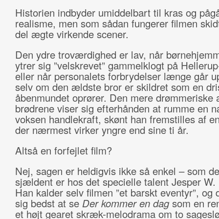
Historien indbyder umiddelbart til kras og på
realisme, men som sådan fungerer filmen skidt
del ægte virkende scener.
Den ydre troværdighed er lav, når børnehjemm
ytrer sig ”velskrevet” gammelklogt på Hellerup
eller når personalets forbrydelser længe går u
selv om den ældste bror er skildret som en dris
åbenmundet oprører. Den mere drømmeriske 
brødrene viser sig efterhånden at rumme en 
voksen handlekraft, skønt han fremstilles af e
der nærmest virker yngre end sine ti år.
Altså en forfejlet film?
Nej, sagen er heldigvis ikke så enkel – som de
sjældent er hos det specielle talent Jesper W.
Han kalder selv filmen ”et barskt eventyr”, og 
sig bedst at se
Der kommer en dag
som en ren 
et højt gearet skræk-melodrama om to sagesl