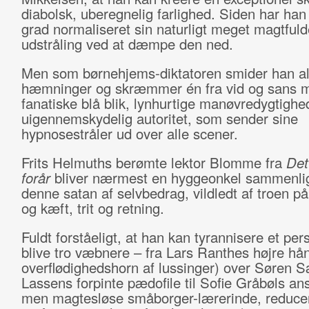
diabolsk, uberegnelig farlighed. Siden har han t
grad normaliseret sin naturligt meget magtfuld
udstråling ved at dæmpe den ned.
Men som børnehjems-diktatoren smider han al
hæmninger og skræmmer én fra vid og sans m
fanatiske blå blik, lynhurtige manøvredygtighe
uigennemskydelig autoritet, som sender sine
hypnosestråler ud over alle scener.
Frits Helmuths berømte lektor Blomme fra
Det
forår
bliver nærmest en hyggeonkel sammenli
denne satan af selvbedrag, vildledt af troen på
og kæft, trit og retning.
Fuldt forståeligt, at han kan tyrannisere et pers
blive tro væbnere – fra Lars Ranthes højre hån
overflødighedshorn af lussinger) over Søren S
Lassens forpinte pædofile til Sofie Gråbøls an
men magtesløse småborger-lærerinde, reducere