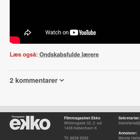
Læs også:
Ondskabsfulde lærere
2 kommentarer
Filmmagasinet Ekko
Sekretariat:
Wildersgade 32, 2. sal
Sekretariat@
1408 København K
Annoncer:
Tlf. 8838 9292
Merete Hell