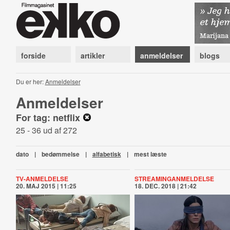
forside
artikler
anmeldelser
blogs
Du er her:
Anmeldelser
Anmeldelser
For tag: netflix
25 - 36 ud af 272
dato
|
bedømmelse
|
alfabetisk
|
mest læste
TV-ANMELDELSE
STREAMINGANMELDELSE
20. MAJ 2015 | 11:25
18. DEC. 2018 | 21:42