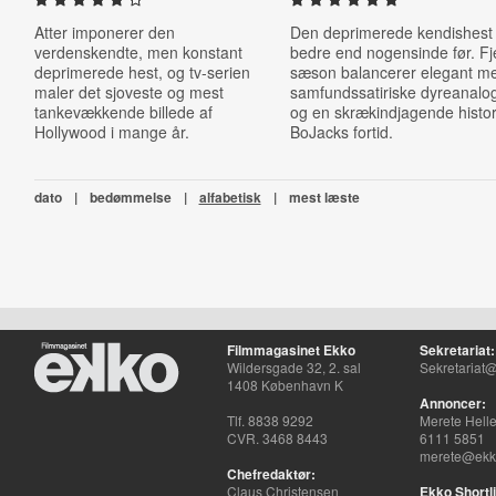
Atter imponerer den
Den deprimerede kendishest
verdenskendte, men konstant
bedre end nogensinde før. Fj
deprimerede hest, og tv-serien
sæson balancerer elegant m
maler det sjoveste og mest
samfundssatiriske dyreanalog
tankevækkende billede af
og en skrækindjagende histo
Hollywood i mange år.
BoJacks fortid.
dato
|
bedømmelse
|
alfabetisk
|
mest læste
Filmmagasinet Ekko
Sekretariat:
Wildersgade 32, 2. sal
Sekretariat@
1408 København K
Annoncer:
Tlf. 8838 9292
Merete Hell
CVR. 3468 8443
6111 5851
merete@ekko
Chefredaktør:
Claus Christensen
Ekko Shortli