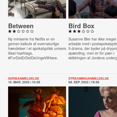
Between
Bird Box
Ny miniserie fra Netflix er en
Susanne Bier har ikke meget
gemen kalkule af overnaturlige
arbejde med i postapokalyptis
hændelser i et apokalyptisk univers
fi-drama, der byder på drypvi
tilsat hashtags,
spænding, men er for pæn i
#ForDetErDetDeUngeVilHave.
skildringen af Jordens under
SERIEANMELDELSE
STREAMINGANMELDELSE
15. MAR. 2020 | 10:36
08. SEP. 2022 | 19:36