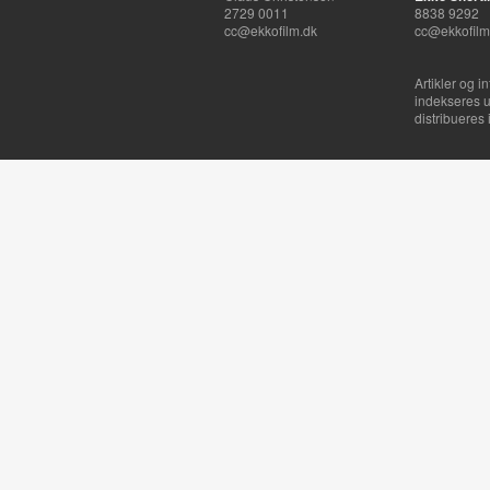
2729 0011
8838 9292
cc@ekkofilm.dk
cc@ekkofilm
Artikler og i
indekseres u
distribueres