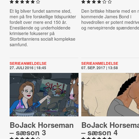
Et lig bliver fundet samme sted,
Den britiske hitserie med en
men på fire forskellige tidspunkter
kommende James Bond i
fordelt over mere end 150 år.
hovedrollen er potent medri
Enestående og underholdende
og nervepirrende spændende
krimiserie fokuserer på
Storbritanniens socialt komplekse
samfund.
SERIEANMELDELSE
SERIEANMELDELSE
27. JULI 2016 | 18:45
07. SEP. 2017 | 13:58
BoJack Horseman
BoJack Horsem
– sæson 3
– sæson 4