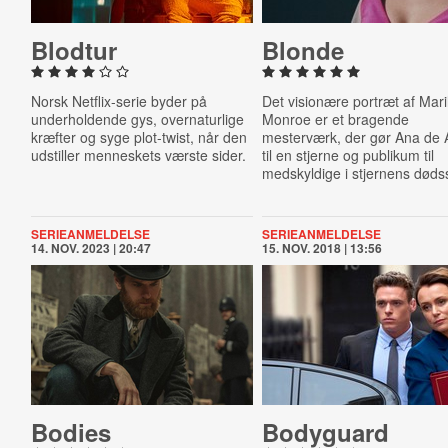
Blodtur
Blonde
Norsk Netflix-serie byder på
Det visionære portræt af Mari
underholdende gys, overnaturlige
Monroe er et bragende
kræfter og syge plot-twist, når den
mesterværk, der gør Ana de
udstiller menneskets værste sider.
til en stjerne og publikum til
medskyldige i stjernens dødss
SERIEANMELDELSE
SERIEANMELDELSE
14. NOV. 2023 | 20:47
15. NOV. 2018 | 13:56
Bodies
Bodyguard