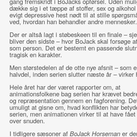
gang fremskridt i BoJacks opførsel. Uden muli
dække sig i et tæppe af stoffer, sex og alkohol
evigt depressive hest nødt til at stille spørgsm
ved, hvordan han behandler andre mennesker.
Der er altså lagt i støbeskeen til en finale – s
bliver den sidste – hvor BoJack skal forsøge a
som person. Det er bestemt en passende slutn
tragisk en karakter.
Men størstedelen af de otte nye afsnit – som e
halvdel, inden serien slutter næste år – virker
Hele året har der været rapporter om, at
animationsfolkene bag serien har krævet bedr
og repræsentation gennem en fagforening. Det
umuligt at gisne om, hvad konflikten har betyde
serien, men animationen virker til at have fået
over snuden.
I tidligere sæsoner af
BoJack Horseman
er de