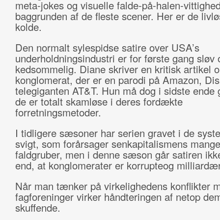
meta-jokes og visuelle falde-på-halen-vittighed
baggrunden af de fleste scener. Her er de livl
kolde.
Den normalt sylespidse satire over USA’s
underholdningsindustri er for første gang sløv 
kedsommelig. Diane skriver en kritisk artikel 
konglomerat, der er en parodi på Amazon, Di
telegiganten AT&T. Hun må dog i sidste ende 
de er totalt skamløse i deres fordækte
forretningsmetoder.
I tidligere sæsoner har serien gravet i de syst
svigt, som forårsager senkapitalismens mang
faldgruber, men i denne sæson går satiren ik
end, at konglomerater er korrupteog milliardæ
Når man tænker på virkelighedens konflikter 
fagforeninger virker håndteringen af netop de
skuffende.