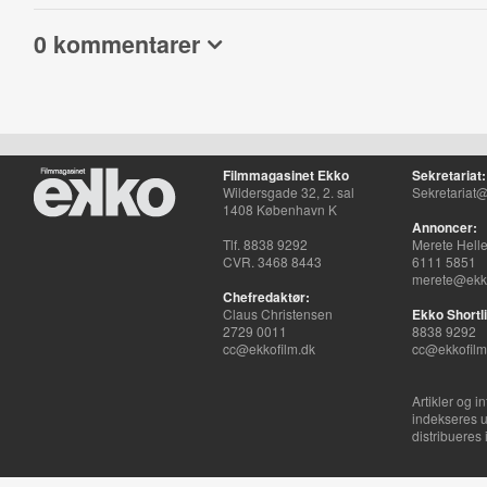
0 kommentarer
Filmmagasinet Ekko
Sekretariat:
Wildersgade 32, 2. sal
Sekretariat@
1408 København K
Annoncer:
Tlf. 8838 9292
Merete Hell
CVR. 3468 8443
6111 5851
merete@ekko
Chefredaktør:
Claus Christensen
Ekko Shortli
2729 0011
8838 9292
cc@ekkofilm.dk
cc@ekkofilm
Artikler og i
indekseres u
distribueres