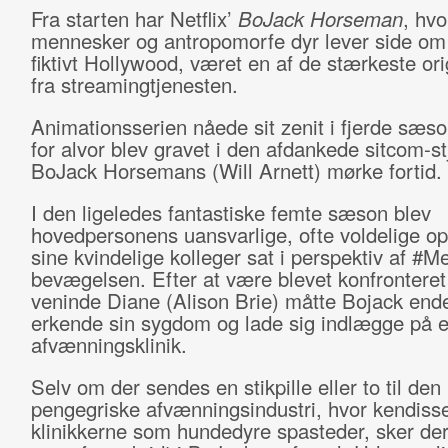
Fra starten har Netflix’
BoJack Horseman
, hvo
mennesker og antropomorfe dyr lever side om 
fiktivt Hollywood, været en af de stærkeste ori
fra streamingtjenesten.
Animationsserien nåede sit zenit i fjerde sæso
for alvor blev gravet i den afdankede sitcom-st
BoJack Horsemans (Will Arnett) mørke fortid.
I den ligeledes fantastiske femte sæson blev
hovedpersonens uansvarlige, ofte voldelige o
sine kvindelige kolleger sat i perspektiv af #M
bevægelsen. Efter at være blevet konfronteret 
veninde Diane (Alison Brie) måtte Bojack ende
erkende sin sygdom og lade sig indlægge på 
afvænningsklinik.
Selv om der sendes en stikpille eller to til den
pengegriske afvænningsindustri, hvor kendiss
klinikkerne som hundedyre spasteder, sker der 