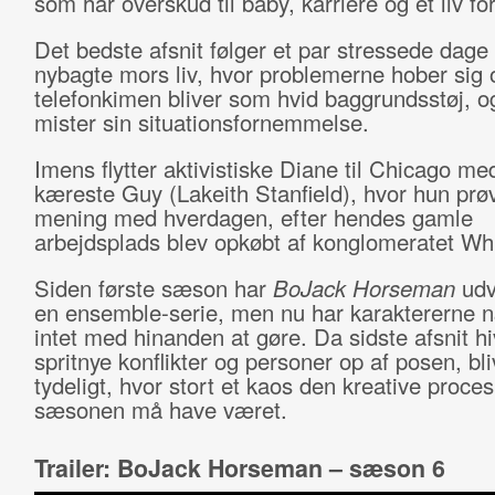
som har overskud til baby, karriere og et liv for
Det bedste afsnit følger et par stressede dage 
nybagte mors liv, hvor problemerne hober sig 
telefonkimen bliver som hvid baggrundsstøj, o
mister sin situationsfornemmelse.
Imens flytter aktivistiske Diane til Chicago me
kæreste Guy (Lakeith Stanfield), hvor hun prøv
mening med hverdagen, efter hendes gamle
arbejdsplads blev opkøbt af konglomeratet Wh
Siden første sæson har
BoJack Horseman
udv
en ensemble-serie, men nu har karaktererne 
intet med hinanden at gøre. Da sidste afsnit hi
spritnye konflikter og personer op af posen, bli
tydeligt, hvor stort et kaos den kreative proce
sæsonen må have været.
Trailer: BoJack Horseman – sæson 6