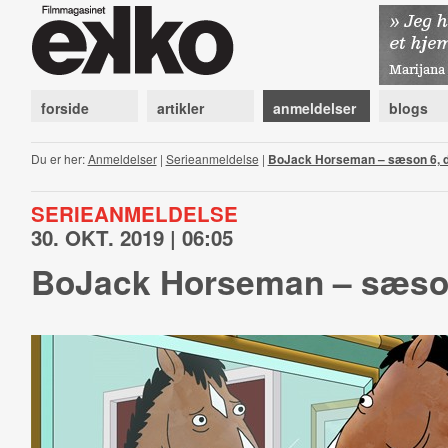
forside
artikler
anmeldelser
blogs
Du er her:
Anmeldelser
|
Serieanmeldelse
|
BoJack Horseman – sæson 6, d
SERIEANMELDELSE
30. OKT. 2019 | 06:05
BoJack Horseman – sæson