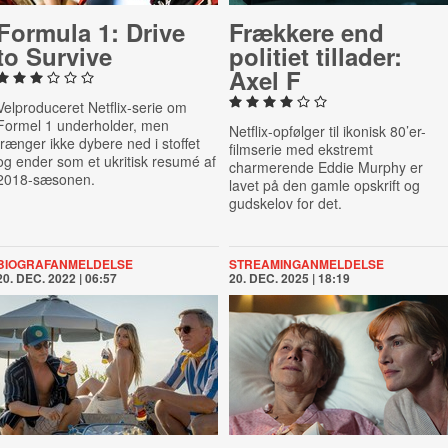
Formula 1: Drive
Frækkere end
to Survive
politiet tillader:
Axel F
Velproduceret Netflix-serie om
Formel 1 underholder, men
Netflix-opfølger til ikonisk 80’er-
trænger ikke dybere ned i stoffet
filmserie med ekstremt
og ender som et ukritisk resumé af
charmerende Eddie Murphy er
2018-sæsonen.
lavet på den gamle opskrift og
gudskelov for det.
BIOGRAFANMELDELSE
STREAMINGANMELDELSE
20. DEC. 2022 | 06:57
20. DEC. 2025 | 18:19