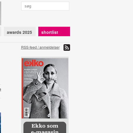
awards 2025
shortlist
RSS-feed / anmeldelser
e