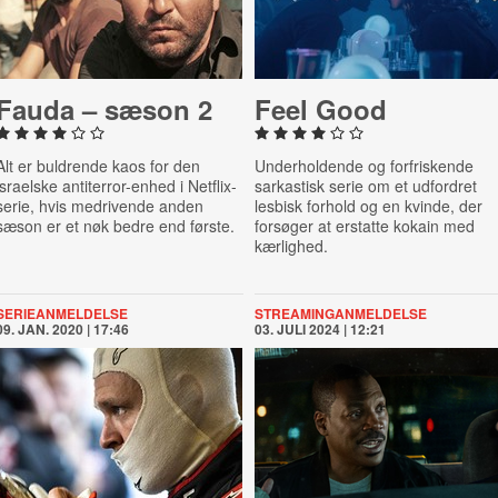
Fauda – sæson 2
Feel Good
Alt er buldrende kaos for den
Underholdende og forfriskende
israelske antiterror-enhed i Netflix-
sarkastisk serie om et udfordret
serie, hvis medrivende anden
lesbisk forhold og en kvinde, der
sæson er et nøk bedre end første.
forsøger at erstatte kokain med
kærlighed.
SERIEANMELDELSE
STREAMINGANMELDELSE
09. JAN. 2020 | 17:46
03. JULI 2024 | 12:21