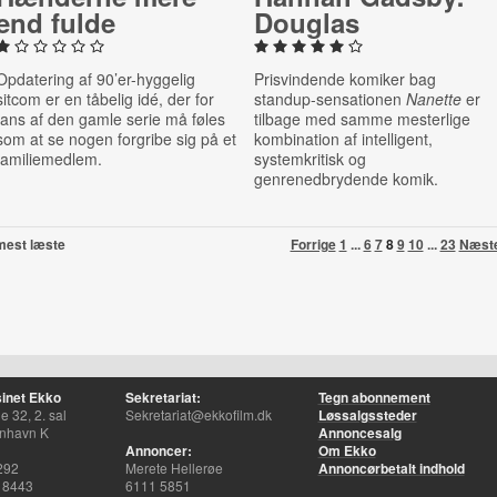
end fulde
Douglas
Opdatering af 90’er-hyggelig
Prisvindende komiker bag
sitcom er en tåbelig idé, der for
standup-sensationen
Nanette
er
fans af den gamle serie må føles
tilbage med samme mesterlige
som at se nogen forgribe sig på et
kombination af intelligent,
familiemedlem.
systemkritisk og
genrenedbrydende komik.
mest læste
Forrige
1
...
6
7
8
9
10
...
23
Næst
inet Ekko
Sekretariat:
Tegn abonnement
 32, 2. sal
Sekretariat@ekkofilm.dk
Løssalgssteder
nhavn K
Annoncesalg
Annoncer:
Om Ekko
292
Merete Hellerøe
Annoncørbetalt indhold
 8443
6111 5851