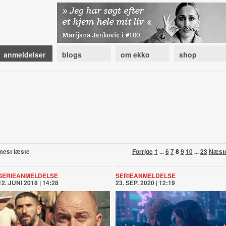
anmeldelser
blogs
om ekko
shop
mest læste
Forrige
1
...
6
7
8
9
10
...
23
Næst
SERIEANMELDELSE
SERIEANMELDELSE
12. JUNI 2018 | 14:28
23. SEP. 2020 | 12:19