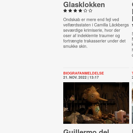
Gla­s­klok­ken
Ondskab er mere end fejl ved
velfærdsstaten i Camilla Läckbergs
seværdige krimiserie, hvor der
oser af indeklemte traumer og
fortrængte trakasserier under det
smukke skin.
BIOGRAFANMELDELSE
21. NOV. 2022 | 13:17
Guillermo del