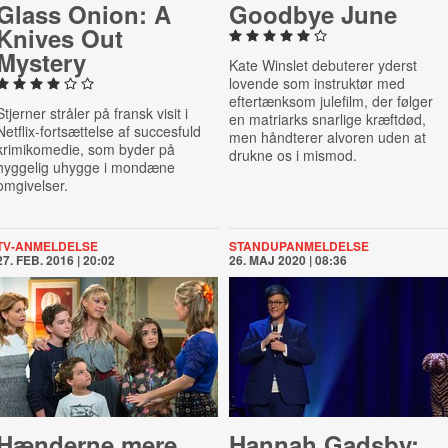
Glass Onion: A
Goodbye June
Knives Out
Mystery
Kate Winslet debuterer yderst
lovende som instruktør med
eftertænksom julefilm, der følger
Stjerner stråler på fransk visit i
en matriarks snarlige kræftdød,
Netflix-fortsættelse af succesfuld
men håndterer alvoren uden at
krimikomedie, som byder på
drukne os i mismod.
hyggelig uhygge i mondæne
omgivelser.
TV-ANMELDELSE
STANDUPANMELDELSE
27. FEB. 2016 | 20:02
26. MAJ 2020 | 08:36
Hænderne mere
Hannah Gadsby: