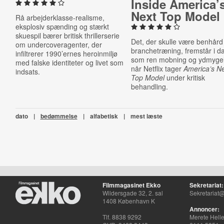
Inside America’
Next Top Model
Rå arbejderklasse-realisme,
eksplosiv spænding og stærkt
skuespil bærer britisk thrillerserie
Det, der skulle være benhård
om undercoveragenter, der
branchetræning, fremstår i d
infiltrerer 1990’ernes heroinmiljø
som ren mobning og ydmyge
med falske identiteter og livet som
når Netflix tager
America’s N
indsats.
Top Model
under kritisk
behandling.
dato
|
bedømmelse
|
alfabetisk
|
mest læste
Filmmagasinet Ekko
Sekretariat:
Wildersgade 32, 2. sal
Sekretariat@
1408 København K
Annoncer:
Tlf. 8838 9292
Merete Hell