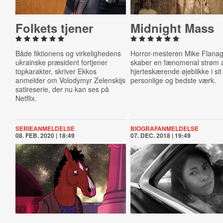
Folkets tjener
Midnight Mass
Både fiktionens og virkelighedens
Horror-mesteren Mike Flana
ukrainske præsident fortjener
skaber en fænomenal strøm 
topkarakter, skriver Ekkos
hjerteskærende øjeblikke i si
anmelder om
Volodymyr Zelenskijs
personlige og bedste værk.
satireserie, der nu kan ses på
Netflix.
SERIEANMELDELSE
BIOGRAFANMELDELSE
08. FEB. 2020 | 18:49
07. DEC. 2018 | 19:49