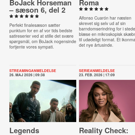
BoJack Horseman
Roma
– sæson 6, del 2
Alfonso Cuarón har næsten
skrevet sig selv ud af sin
Perfekt finalesæson sætter
barndomserindring for i stede
punktum for en af vor tids bedste
blæse en mikroskopisk skæb
satireserier ved at stille det svære
til udødeligt format. Et ikonmal
spørgsmål, om BoJack nogensinde
det nye årtusinde.
fortjente vores sympati.
STREAMINGANMELDELSE
SERIEANMELDELSE
26. MAJ 2026 | 09:38
23. FEB. 2026 | 17:09
Legends
Reality Check: