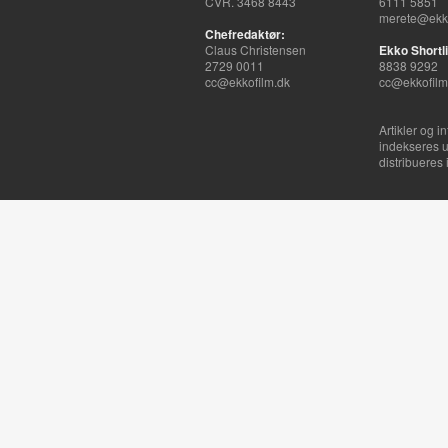
CVR. 3468 8443
6111 5851
merete@ekko
Chefredaktør:
Claus Christensen
Ekko Shortli
2729 0011
8838 9292
cc@ekkofilm.dk
cc@ekkofilm
Artikler og i
indekseres u
distribueres