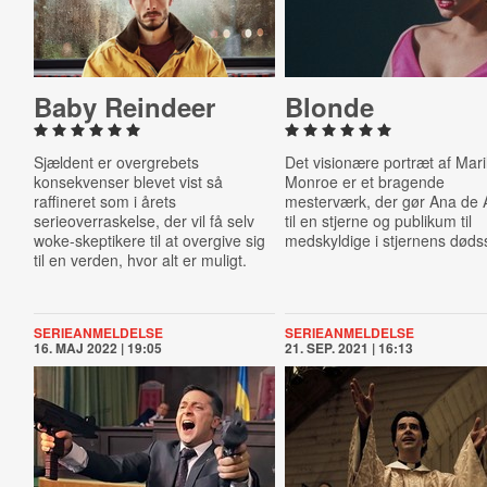
Baby Reindeer
Blonde
Sjældent er overgrebets
Det visionære portræt af Mari
konsekvenser blevet vist så
Monroe er et bragende
raffineret som i årets
mesterværk, der gør Ana de
serieoverraskelse, der vil få selv
til en stjerne og publikum til
woke-skeptikere til at overgive sig
medskyldige i stjernens dødss
til en verden, hvor alt er muligt.
SERIEANMELDELSE
SERIEANMELDELSE
16. MAJ 2022 | 19:05
21. SEP. 2021 | 16:13