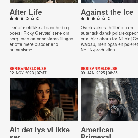
After Life
Against the Ice
Der er øjeblikke af sandhed og
Overlevelses-thriller om en
poesi i Ricky Gervais’ serie om
autentisk dansk polarekspedi
sorg, men enmandsforestillingen
er et hjertebarn for Nikolaj Co
er ofte mere pladder end
Waldau, men også en polere
humanisme.
Netflix-produktion.
SERIEANMELDELSE
SERIEANMELDELSE
02. NOV. 2023 | 07:57
09. JAN. 2025 | 08:36
Alt det lys vi ikke
American
ser
Primeval