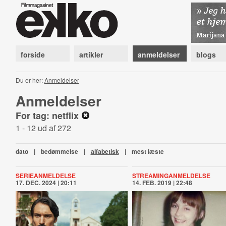
forside
artikler
anmeldelser
blogs
Du er her:
Anmeldelser
Anmeldelser
For tag: netflix
1 - 12 ud af 272
dato
|
bedømmelse
|
alfabetisk
|
mest læste
SERIEANMELDELSE
STREAMINGANMELDELSE
17. DEC. 2024 | 20:11
14. FEB. 2019 | 22:48