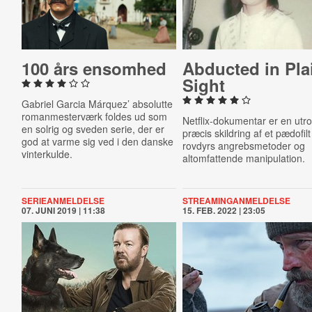
100 års ensomhed
Abducted in Pla
Sight
Gabriel Garcia Márquez’ absolutte
romanmesterværk foldes ud som
Netflix-dokumentar er en utrol
en solrig og sveden serie, der er
præcis skildring af et pædofilt
god at varme sig ved i den danske
rovdyrs angrebsmetoder og
vinterkulde.
altomfattende manipulation.
SERIEANMELDELSE
STREAMINGANMELDELSE
07. JUNI 2019 | 11:38
15. FEB. 2022 | 23:05