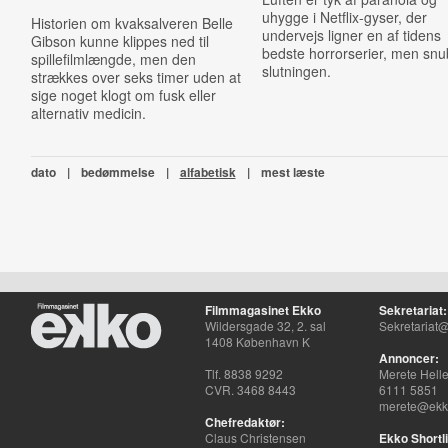
uhygge i Netflix-gyser, der
Historien om kvaksalveren Belle
undervejs ligner en af tidens
Gibson kunne klippes ned til
bedste horrorserier, men snub
spillefilmlængde, men den
slutningen.
strækkes over seks timer uden at
sige noget klogt om fusk eller
alternativ medicin.
dato
|
bedømmelse
|
alfabetisk
|
mest læste
Filmmagasinet Ekko
Sekretariat:
Wildersgade 32, 2. sal
Sekretariat@
1408 København K
Annoncer:
Tlf. 8838 9292
Merete Hell
CVR. 3468 8443
6111 5851
merete@ekko
Chefredaktør:
Claus Christensen
Ekko Shortli