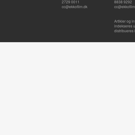
2729 0011
8838 9292
cc@ekkofilm.dk
cc@ekkofilm
Artikler og i
indekseres u
distribueres