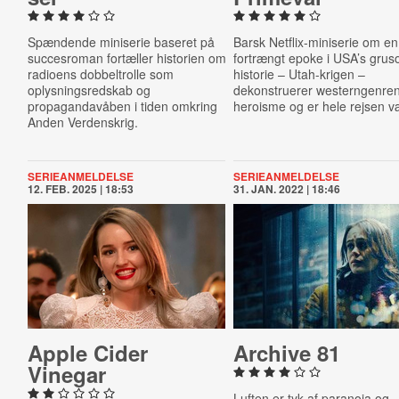
Spændende miniserie baseret på
Barsk Netflix-miniserie om en
succesroman fortæller historien om
fortrængt epoke i USA’s gr
radioens dobbeltrolle som
historie – Utah-krigen –
oplysningsredskab og
dekonstruerer westerngenre
propagandavåben i tiden omkring
heroisme og er hele rejsen v
Anden Verdenskrig.
SERIEANMELDELSE
SERIEANMELDELSE
12. FEB. 2025 | 18:53
31. JAN. 2022 | 18:46
Apple Cider
Archive 81
Vinegar
Luften er tyk af paranoia og