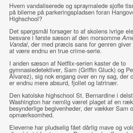
Hvem vandaliserede og spraymalede sjofle t
på bilerne på parkeringspladsen foran Hangov
Highschool?
Det spørgsmål forsøger to af skolens ivrige ele
besvare i første sæson af den morsomme
Ame
Vandal
, der med præcis sans for genren giver 
at være endnu en true crime-serie.
I anden sæson af Netflix-serien kaster de to
gymnasiedetektiver, Sam (Griffin Gluck) og Pet
Alvarez), sig nok engang over en ny sag, der 
er endnu mere absurd, fjollet og latrinær.
Den katolske highschool St. Bernardine i dels
Washington har nemlig været plaget af en ræ
besynderlige begivenheder, der vækker Sam o
opmærksomhed.
Eleverne har pludselig fået dårlig mave og vo