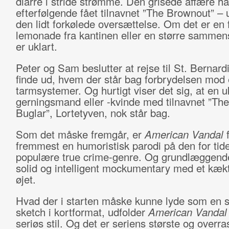
diarré i stride strømme. Den grisede affære ha
efterfølgende fået tilnavnet ”The Brownout” – u
den lidt forkølede oversættelse. Om det er en f
lemonade fra kantinen eller en større samme
er uklart.
Peter og Sam beslutter at rejse til St. Bernardi
finde ud, hvem der står bag forbrydelsen mod
tarmsystemer. Og hurtigt viser det sig, at en 
gerningsmand eller -kvinde med tilnavnet ”The
Buglar”, Lortetyven, nok står bag.
Som det måske fremgår, er
American Vandal
f
fremmest en humoristisk parodi på den for tid
populære true crime-genre. Og grundlæggende
solid og intelligent mockumentary med et kækt 
øjet.
Hvad der i starten måske kunne lyde som en 
sketch i kortformat, udfolder
American Vandal
seriøs stil. Og det er seriens største og overr