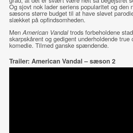
grad, at det er svært være helt så begejstret s
Og sjovt nok lader seriens popularitet og den 
sæsons større budget til at have sløvet parodi
slækket på opfindsomheden.
Men
American Vandal
trods forbeholdene stad
skarpskårent og gedigent underholdende true 
komedie. Tilmed ganske spændende.
Trailer: American Vandal – sæson 2