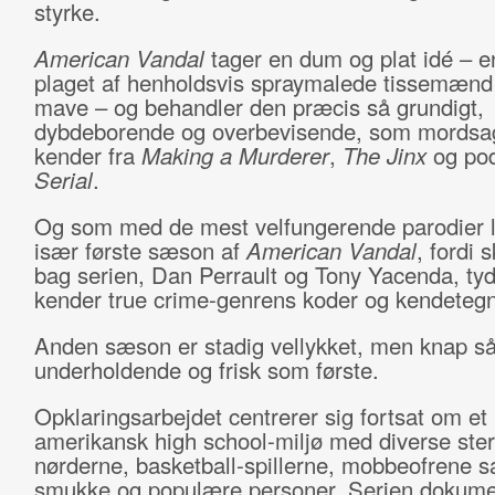
styrke.
American Vandal
tager en dum og plat idé – e
plaget af henholdsvis spraymalede tissemænd 
mave – og behandler den præcis så grundigt,
dybdeborende og overbevisende, som mordsag
kender fra
Making a Murderer
,
The Jinx
og po
Serial
.
Og som med de mest velfungerende parodier 
især første sæson af
American Vandal
, fordi 
bag serien, Dan Perrault og Tony Yacenda, tyd
kender true crime-genrens koder og kendeteg
Anden sæson er stadig vellykket, men knap s
underholdende og frisk som første.
Opklaringsarbejdet centrerer sig fortsat om et 
amerikansk high school-miljø med diverse ster
nørderne, basketball-spillerne, mobbeofrene s
smukke og populære personer. Serien dokume