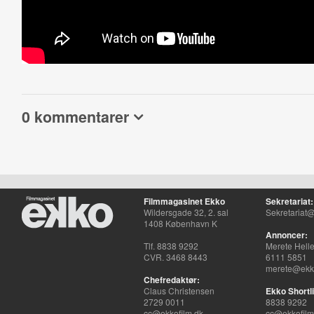
0 kommentarer
Filmmagasinet Ekko
Sekretariat:
Wildersgade 32, 2. sal
Sekretariat@
1408 København K
Annoncer:
Tlf. 8838 9292
Merete Hell
CVR. 3468 8443
6111 5851
merete@ekko
Chefredaktør:
Claus Christensen
Ekko Shortli
2729 0011
8838 9292
cc@ekkofilm.dk
cc@ekkofilm