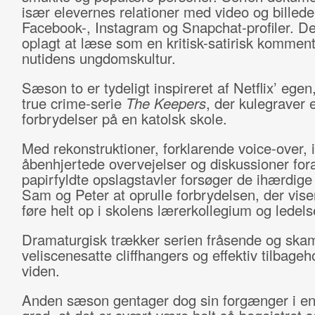
især elevernes relationer med video og billede
Facebook-, Instagram og Snapchat-profiler. De
oplagt at læse som en kritisk-satirisk kommenta
nutidens ungdomskultur.
Sæson to er tydeligt inspireret af Netflix’ egen
true crime-serie
The Keepers
, der kulegraver
forbrydelser på en katolsk skole.
Med rekonstruktioner, forklarende voice-over, 
åbenhjertede overvejelser og diskussioner for
papirfyldte opslagstavler forsøger de ihærdige
Sam og Peter at oprulle forbrydelsen, der viser
føre helt op i skolens lærerkollegium og ledel
Dramaturgisk trækker serien fråsende og skam
veliscenesatte cliffhangers og effektiv tilbageh
viden.
Anden sæson gentager dog sin forgænger i e