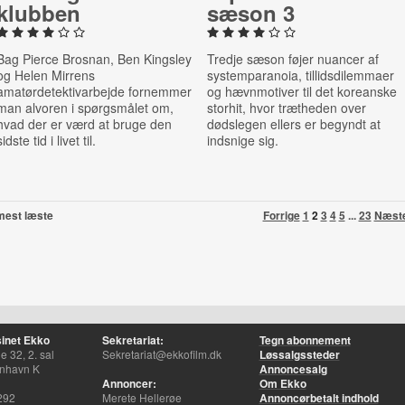
klub­ben
sæson 3
Bag Pierce Brosnan,
Ben Kingsley
Tredje sæson føjer nuancer af
og
Helen Mirrens
systemparanoia, tillidsdilemmaer
amatørdetektivarbejde fornemmer
og hævnmotiver til det koreanske
man alvoren i spørgsmålet om,
storhit, hvor trætheden over
hvad der er værd at bruge den
dødslegen ellers er begyndt at
sidste tid i livet til.
indsnige sig.
mest læste
Forrige
1
2
3
4
5
...
23
Næst
inet Ekko
Sekretariat:
Tegn abonnement
 32, 2. sal
Sekretariat@ekkofilm.dk
Løssalgssteder
nhavn K
Annoncesalg
Annoncer:
Om Ekko
292
Merete Hellerøe
Annoncørbetalt indhold