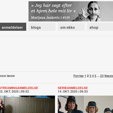
anmeldelser
blogs
om ekko
shop
mest læste
Forrige
1
2
3
4
5
...
23
Næst
STREAMINGANMELDELSE
SERIEANMELDELSE
22. OKT. 2025 | 09:52
14. OKT. 2025 | 09:33