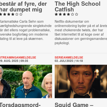
består af fyre, der
The High School
har dumpet mig
Catfish
Karismatiske Carla Sehn som
Netflix-dokumentar om
kærlighedshungrende singlekvinde
onlinemobning byder på et af året
får det ellers noget problematiske,
mest chokerende twists, der har
svenske bogforlæg om moderne
fået internettet til at koge over af
dating til at leve på skærmen.
diskussioner om gerningsmanden
psykologi.
STREAMINGANMELDELSE
SERIEANMELDELSE
29. AUG. 2025 | 09:35
02. JULI 2025 | 14:18
Tors­dags­mord­
Squid Game –