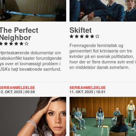
The Perfect
Skiftet
Neighbor
Fremragende feministisk og
gennemført flot krimiserie om tre
Hjerteskærende dokumentar om
kvinder på en svensk politistation,
nabokonflikt kaster foruroligende
hvor der er flere dumme svin end i
lys over et lovmæssigt problem i
en middelstor dansk svinefarm.
USA’s højt bevæbnede samfund.
SERIEANMELDELSE
SERIEANMELDELSE
12. OKT. 2025 | 00:59
11. OKT. 2025 | 18:51