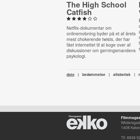
The High School
Catfish
Netflix-dokumentar om
onlinemobning byder på et af årets
mest chokerende twists, der har
fået internettet til at koge over af
diskussioner om gerningsmandens
psykologi.
dato
|
bedømmelse
|
alfabetisk
|
Filmmagas
Wildersgade
1408 Købe
Tlf. 8838 9