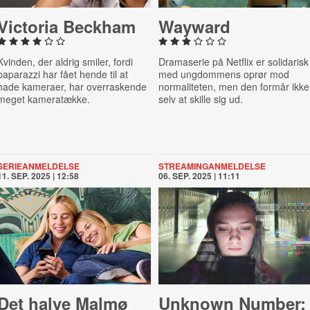
Victoria Beckham
Wayward
Kvinden, der aldrig smiler, fordi
Dramaserie på Netflix er solidarisk
paparazzi har fået hende til at
med ungdommens oprør mod
hade kameraer, har overraskende
normaliteten, men den formår ikke
meget kameratække.
selv at skille sig ud.
SERIEANMELDELSE
STREAMINGANMELDELSE
11. SEP. 2025 | 12:58
06. SEP. 2025 | 11:11
Det halve Malmø
Unknown Number: