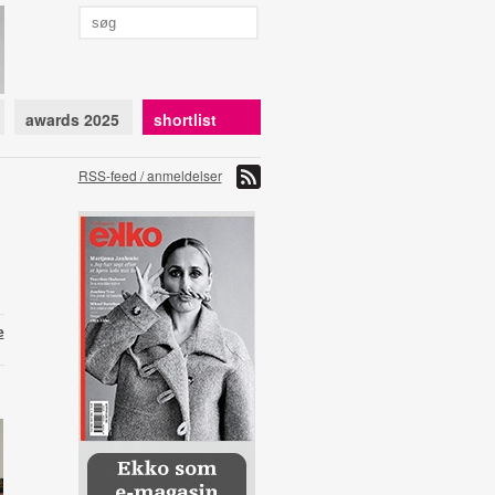
awards 2025
shortlist
RSS-feed / anmeldelser
e