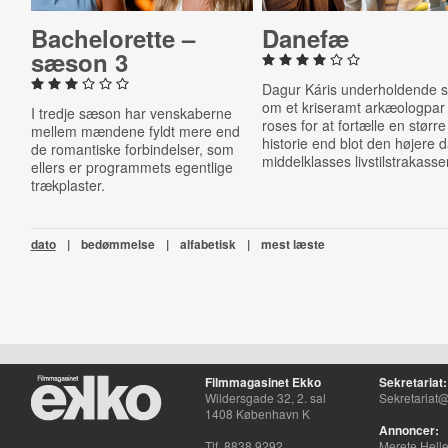
Bach­el­or­ette –
Danefæ
sæson 3
Dagur Káris underholdende s
om et kriseramt arkæologpar 
I tredje sæson har venskaberne
roses for at fortælle en større
mellem mændene fyldt mere end
historie end blot den højere 
de romantiske forbindelser, som
middelklasses livstilstrakasser
ellers er programmets egentlige
trækplaster.
dato
|
bedømmelse
|
alfabetisk
|
mest læste
Filmmagasinet Ekko
Sekretariat:
Wildersgade 32, 2. sal
Sekretariat@
1408 København K
Annoncer:
Tlf. 8838 9292
Merete Hell