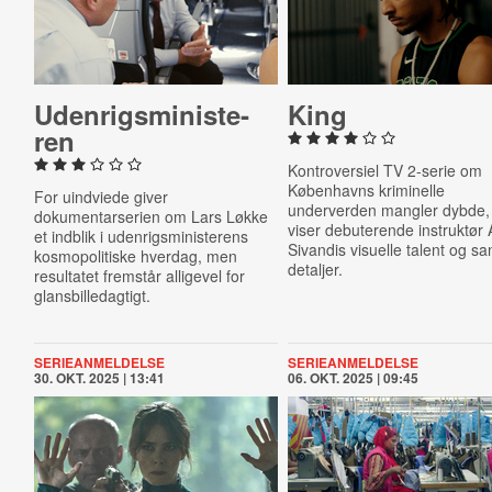
Uden­rigs­mi­ni­ste­
King
ren
Kontroversiel TV 2-serie om
Københavns kriminelle
For uindviede giver
underverden mangler dybde
dokumentarserien om Lars Løkke
viser debuterende instruktør A
et indblik i udenrigsministerens
Sivandis visuelle talent og sa
kosmopolitiske hverdag, men
detaljer.
resultatet fremstår alligevel for
glansbilledagtigt.
SERIEANMELDELSE
SERIEANMELDELSE
30. OKT. 2025 | 13:41
06. OKT. 2025 | 09:45