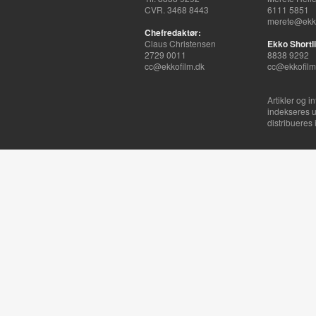
CVR. 3468 8443
6111 5851
merete@ekko
Chefredaktør:
Claus Christensen
Ekko Shortli
2729 0011
8838 9292
cc@ekkofilm.dk
cc@ekkofilm
Artikler og i
indekseres u
distribueres