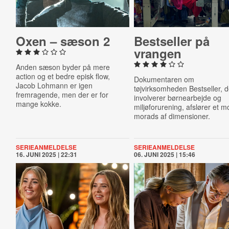
Oxen – sæson 2
Best­seller på
vrangen
Anden sæson byder på mere
action og et bedre episk flow,
Dokumentaren om
Jacob Lohmann er igen
tøjvirksomheden Bestseller, d
fremragende, men der er for
involverer børnearbejde og
mange kokke.
miljøforurening, afslører et m
morads af dimensioner.
SERIEANMELDELSE
SERIEANMELDELSE
16. JUNI 2025 | 22:31
06. JUNI 2025 | 15:46