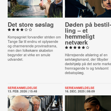
Det store søslag
Døden på be­stil
ling – et
hemmeligt
Kompagniet forvandler striden om
netværk
Tange Sø til endnu et oplysende
og charmerende provinsdrama,
men den folkekære skabelon
begynder at virke en smule
Hårrejsende afsløring af en
udvandet.
selvtægtsmand, der tilbyder
dødshjælp på det sorte marke
fremragende tv og tvivlsomt
debatoplæg.
SERIEANMELDELSE
SERIEANMELDELSE
13. FEB. 2026 | 15:48
16. DEC. 2025 | 08:09