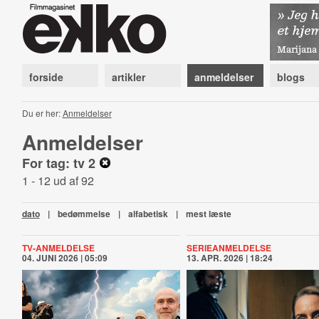
forside
artikler
anmeldelser
blogs
Du er her:
Anmeldelser
Anmeldelser
For tag: tv 2
1 - 12 ud af 92
dato
|
bedømmelse
|
alfabetisk
|
mest læste
TV-ANMELDELSE
SERIEANMELDELSE
04. JUNI 2026 | 05:09
13. APR. 2026 | 18:24