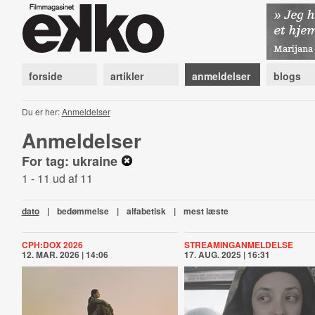
forside
artikler
anmeldelser
blogs
Du er her:
Anmeldelser
Anmeldelser
For tag: ukraine
1 - 11 ud af 11
dato
|
bedømmelse
|
alfabetisk
|
mest læste
CPH:DOX 2026
STREAMINGANMELDELSE
12. MAR. 2026 | 14:06
17. AUG. 2025 | 16:31