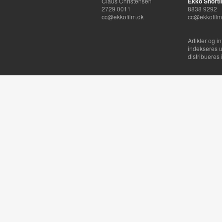
Claus Christensen
Ekko Shortli
2729 0011
8838 9292
cc@ekkofilm.dk
cc@ekkofilm
Artikler og i
indekseres u
distribueres