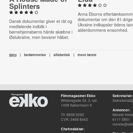
Splinters
Anna Eborns eftertænksom
dokumentar om den 81-årige 
Dansk dokumentar giver et råt og
Ukraine indkapsler tidens ta
medfølende indblik i
alderdommens ensomhed.
børnehjemsbørns hårde skæbne i
Østukraine, men bevarer håbet.
dato
|
bedømmelse
|
alfabetisk
|
mest læste
Filmmagasinet Ekko
Sekretariat:
Wildersgade 32, 2. sal
Sekretariat@
1408 København K
Annoncer:
Tlf. 8838 9292
Merete Hell
CVR. 3468 8443
6111 5851
merete@ekko
Chefredaktør: