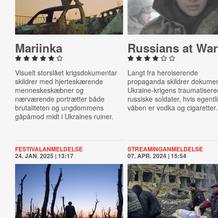
Mariinka
Russians at War
Visuelt storslået krigsdokumentar
Langt fra heroiserende
skildrer med hjerteskærende
propaganda skildrer dokume
menneskeskæbner og
Ukraine-krigens traumatiser
nærværende portrætter både
russiske soldater, hvis egentl
brutaliteten og ungdommens
våben er vodka og cigaretter.
gåpåmod midt i Ukraines ruiner.
FESTIVALANMELDELSE
STREAMINGANMELDELSE
24. JAN. 2025 | 13:17
07. APR. 2024 | 15:54