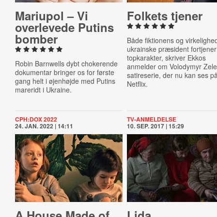
Mariupol – Vi
Folkets tjener
over­le­ve­de Putins
bomber
Både fiktionens og virkeligh
ukrainske præsident fortjener
topkarakter, skriver Ekkos
Robin Barnwells dybt chokerende
anmelder om
Volodymyr Zele
dokumentar bringer os for første
satireserie, der nu kan ses p
gang helt i øjenhøjde med Putins
Netflix.
mareridt i Ukraine.
CPH:DOX 2022
TV-ANMELDELSE
24. JAN. 2022 | 14:11
10. SEP. 2017 | 15:29
A House Made of
Lida