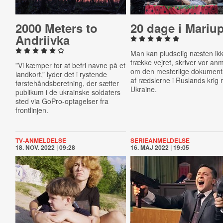
2000 Meters to
20 dage i Mariu
Andriivka
Man kan pludselig næsten ik
trække vejret, skriver vor an
”Vi kæmper for at befri navne på et
om den mesterlige dokument
landkort,” lyder det i rystende
af rædslerne i Ruslands krig
førstehåndsberetning, der sætter
Ukraine.
publikum i de ukrainske soldaters
sted via GoPro-optagelser fra
frontlinjen.
TV-ANMELDELSE
SERIEANMELDELSE
18. NOV. 2022 | 09:28
16. MAJ 2022 | 19:05