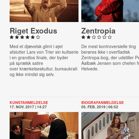
Riget Exodus
Zentropia
Med et djævelsk glimt i øjet
De mest kontroversielle ting
afslutter Lars von Trier sin kultserie
berøres ikke i overfladisk
i en grandios finale, der byder
Zentropa-bog, der udstiller P
på
sprælsk satire
Aalbæk Jensen som chefen f
over
krænkelseskultur,
bureaukrati
Helvede.
og ikke mindst sig selv.
KUNSTANMELDELSE
BIOGRAFANMELDELSE
17. NOV. 2017 | 14:27
05. FEB. 2019 | 06:52