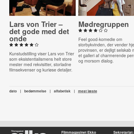
Lars von Trier –
Mødre­grup­pen
det gode med det
onde
Feel good-komedie om
storbykvinden, der vender hje
provinsen, er dejligt selskab
Kunstudstilling viser Lars von Trier
et galleri af charmerende pe
som eksistentialismens helt store
og morsom dialog.
mester med
rekvisitter, storladne
filmsekvenser og kuriøse detaljer
.
dato
|
bedømmelse
|
alfabetisk
|
mest læste
Filmmagasinet Ekko
Sekretariat: