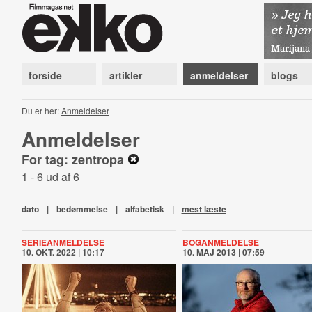
forside
artikler
anmeldelser
blogs
Du er her:
Anmeldelser
Anmeldelser
For tag: zentropa
1 - 6 ud af 6
dato
|
bedømmelse
|
alfabetisk
|
mest læste
SERIEANMELDELSE
BOGANMELDELSE
10. OKT. 2022 | 10:17
10. MAJ 2013 | 07:59