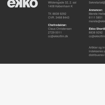
Wildersgade 32, 2. sal
Sekretariat@
1408 København K
Annoncer:
Tlf. 8838 9292
Merete Hell
CVR. 3468 8443
6111 5851
merete@ekko
Chefredaktør:
Claus Christensen
Ekko Shortli
2729 0011
8838 9292
cc@ekkofilm.dk
cc@ekkofilm
Artikler og i
indekseres u
distribueres