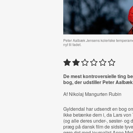
Peter Aalbæk Jensens koleriske temperamen
nyt til fadet.
De mest kontroversielle ting be
bog, der udstiller Peter Aalbæ
Af Nikolaj Mangurten Rubin
Gyldendal har udsendt en bog om
ikke betænke dem i, da Lars von
(og alle deres under-, søster- og d
præg på dansk film de sidste tyve 
gøre det med journalist Anne Met