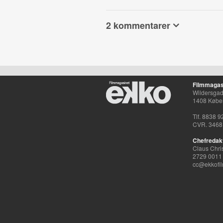
2 kommentarer
Filmmagas
Wildersgade
1408 Købe
Tlf. 8838 9
CVR. 3468
Chefredak
Claus Chri
2729 0011
cc@ekkofil