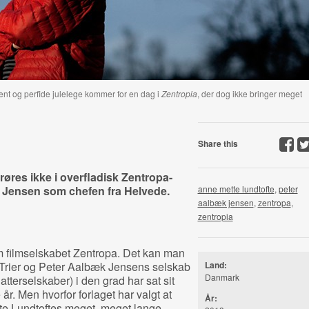
t og perfide julelege kommer for en dag i
Zentropia
, der dog ikke bringer meget
Share this
røres ikke i overfladisk Zentropa-
k Jensen som chefen fra Helvede.
anne mette lundtofte
,
peter
aalbæk jensen
,
zentropa
,
zentropia
 filmselskabet Zentropa. Det kan man
 Trier og Peter Aalbæk Jensens selskab
Land:
Danmark
atterselskaber) i den grad har sat sit
år. Men hvorfor forlaget har valgt at
År:
te Lundtoftes meget, meget lange