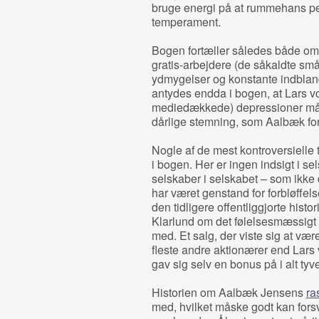
bruge energi på at rummehans per
temperament.
Bogen fortæller således både om 
gratis-arbejdere (de såkaldte små
ydmygelser og konstante indbland
antydes endda i bogen, at Lars von
mediedækkede) depressioner mås
dårlige stemning, som Aalbæk for
Nogle af de mest kontroversielle 
i bogen. Her er ingen indsigt i se
selskaber i selskabet – som ikke 
har været genstand for forbløffel
den tidligere offentliggjorte hist
Klarlund om det følelsesmæssigt 
med. Et salg, der viste sig at være
fleste andre aktionærer end Lars
gav sig selv en bonus på i alt tyve
Historien om Aalbæk Jensens
ra
med, hvilket måske godt kan forsv