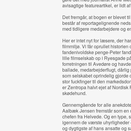
avisagtige featureartikel, er lidt a
Det fremgår, at bogen er blevet t
består af reportagelignende nedsl
med tidligere medarbejdere og en
Her er intet nyt for læsere, der ha
filmmiljø. Vi får oprullet histori
fandenivoldske penge-Peter fand
lille filmselskab op i Ryesgade p
forretningen til Avedøre og havde 
ballade, medarbejderflugt, dårlig 
som selskabet oprindelig gjorde
stor fuckfinger til den markedsdo
er Zentropa halvt ejet af Nordisk
skødehund.
Gennemgående for alle anekdotern
Aalbæk Jensen fremstår som en u
chefen fra Helvede. Og en type, s
igennem de værste uhyrligheder – 
og dygtigste af hans ansatte og s