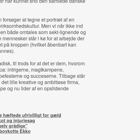
tier har kunnet sno den samlede danske
forsøger at tegne et portræt af en
rksomhedskultur. Men vi når ikke ind
m den både omtales som sekt-lignende og
 mennesker står i kø for at arbejde der
ret på kroppen (hvilket åbenbart kan
Cannes).
isk, til trods for at det er dem, hvorom
ropa: intrigerne, magtkampene,
 abefesterne og succeserne. Tilbage står
 det lille kreative og ambitiøse firma,
e og nu lider af en opslidende
hæftede ufrivilligt for gæld
ot og injuriesag
selv grådige”
 boykotte Ekko