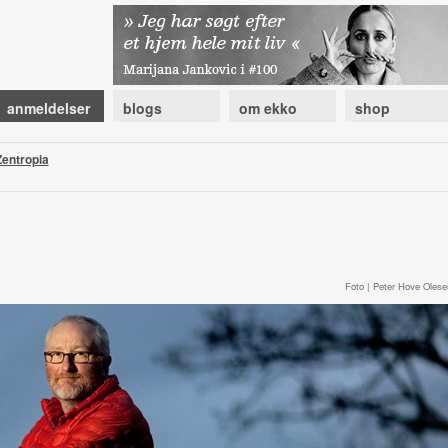
anmeldelser
blogs
om ekko
shop
Zentropia
Foto | Peter Hove Olese