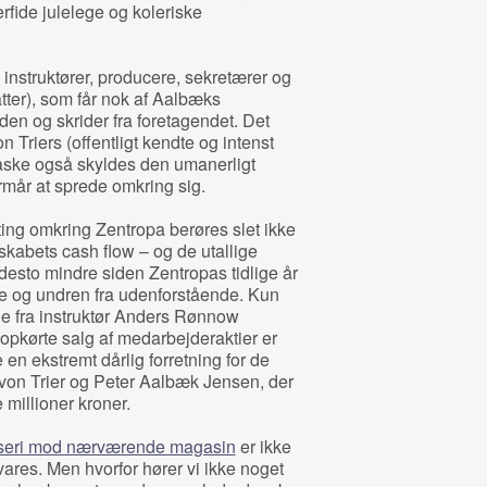
fide julelege og koleriske
instruktører, producere, sekretærer og
tter), som får nok af Aalbæks
en og skrider fra foretagendet. Det
 Triers (offentligt kendte og intenst
ke også skyldes den umanerligt
mår at sprede omkring sig.
ting omkring Zentropa berøres slet ikke
lskabets cash flow – og de utallige
desto mindre siden Zentropas tidlige år
se og undren fra udenforstående. Kun
orie fra instruktør Anders Rønnow
opkørte salg af medarbejderaktier er
 en ekstremt dårlig forretning for de
 von Trier og Peter Aalbæk Jensen, der
 millioner kroner.
seri mod nærværende magasin
er ikke
ares. Men hvorfor hører vi ikke noget