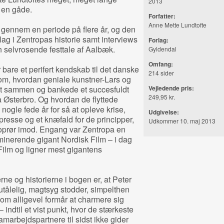
2013
f en gåde.
Forfatter:
Anne Mette Lundtofte
il gennem en periode på flere år, og den
ag i Zentropas historie samt interviews
Forlag:
 selvrosende festtale af Aalbæk.
Gyldendal
Omfang:
r bare et perifert kendskab til det danske
214 sider
en om, hvordan geniale kunstner-Lars og
t sammen og bankede et succesfuldt
Vejledende pris:
249,95 kr.
å Østerbro. Og hvordan de flyttede
nogle fede år for så at opleve krise,
Udgivelse:
presse og et knæfald for de principper,
Udkommer 10. maj 2013
 oprør imod. Engang var Zentropa en
minerende gigant Nordisk Film – i dag
 Film og ligner mest gigantens
e og historierne i bogen er, at Peter
tålelig, magtsyg stodder, simpelthen
om alligevel formår at charmere sig
indtil et vist punkt, hvor de stærkeste
amarbejdspartnere til sidst ikke gider