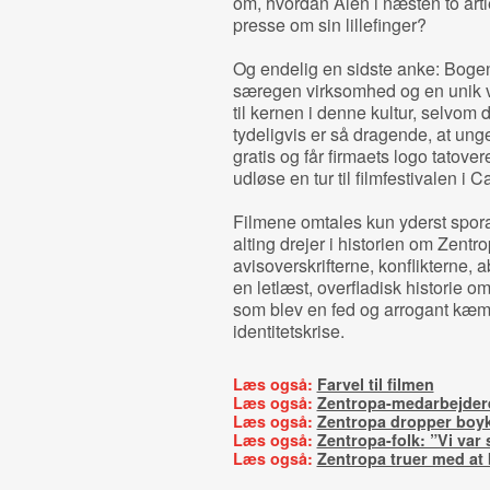
om, hvordan Ålen i næsten to år
presse om sin lillefinger?
Og endelig en sidste anke: Bogen 
særegen virksomhed og en unik vi
til kernen i denne kultur, selvo
tydeligvis er så dragende, at unge
gratis og får firmaets logo tatove
udløse en tur til filmfestivalen i 
Filmene omtales kun yderst sporad
alting drejer i historien om Zent
avisoverskrifterne, konflikterne,
en letlæst, overfladisk historie om
som blev en fed og arrogant kæmp
identitetskrise.
Læs også:
Farvel til filmen
Læs også:
Zentropa-medarbejdere 
Læs også:
Zentropa dropper boyk
Læs også:
Zentropa-folk: ”Vi var 
Læs også:
Zentropa truer med at