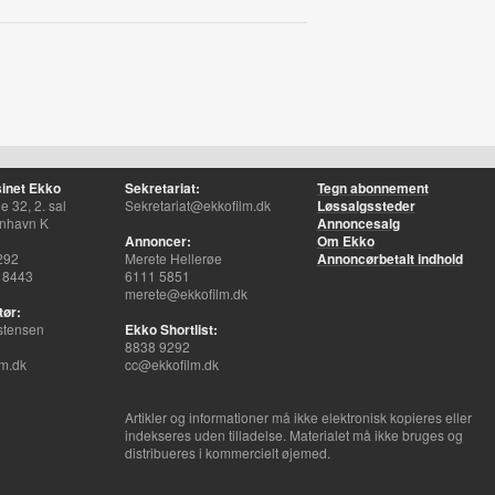
inet Ekko
Sekretariat:
Tegn abonnement
 32, 2. sal
Sekretariat@ekkofilm.dk
Løssalgssteder
nhavn K
Annoncesalg
Annoncer:
Om Ekko
292
Merete Hellerøe
Annoncørbetalt indhold
 8443
6111 5851
merete@ekkofilm.dk
tør:
stensen
Ekko Shortlist:
8838 9292
m.dk
cc@ekkofilm.dk
Artikler og informationer må ikke elektronisk kopieres eller
indekseres uden tilladelse. Materialet må ikke bruges og
distribueres i kommercielt øjemed.