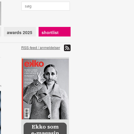
awards 2025
shortlist
RSS-feed / anmeldelser
n