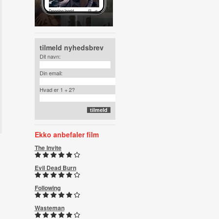
tilmeld nyhedsbrev
Dit navn:
Din email:
Hvad er 1 + 2?
Ekko anbefaler film
The Invite
Evil Dead Burn
Following
Wasteman