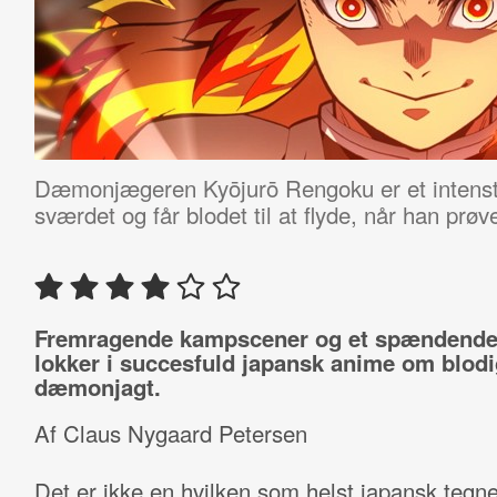
Dæmonjægeren Kyōjurō Rengoku er et intenst
sværdet og får blodet til at flyde, når han prø
Fremragende kampscener og et spændende
lokker i succesfuld japansk anime om blodi
dæmonjagt.
Af Claus Nygaard Petersen
Det er ikke en hvilken som helst japansk tegne