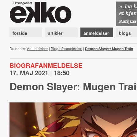
forside
artikler
anmeldelser
blogs
Du er her:
Anmeldelser
|
Biografanmeldelse
|
Demon Slayer: Mugen Train
BIOGRAFANMELDELSE
17. MAJ 2021 | 18:50
Demon Slayer: Mugen Tra