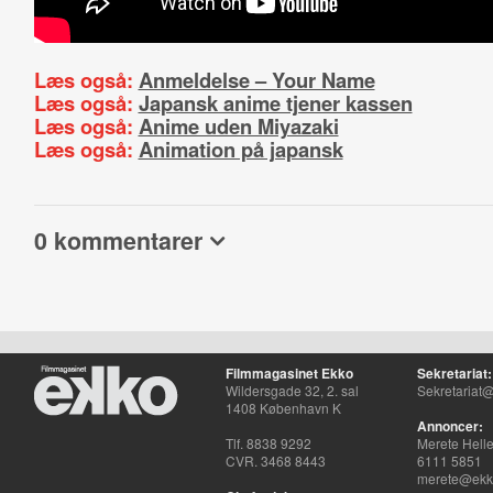
Læs også:
Anmeldelse – Your Name
Læs også:
Japansk anime tjener kassen
Læs også:
Anime uden Miyazaki
Læs også:
Animation på japansk
0 kommentarer
Filmmagasinet Ekko
Sekretariat:
Wildersgade 32, 2. sal
Sekretariat@
1408 København K
Annoncer:
Tlf. 8838 9292
Merete Hell
CVR. 3468 8443
6111 5851
merete@ekko