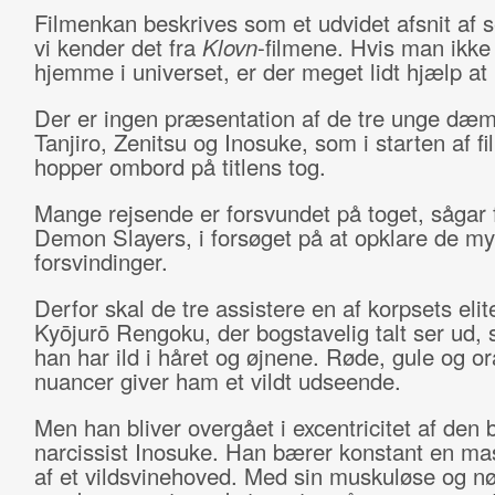
Filmenkan beskrives som et udvidet afsnit af 
vi kender det fra
Klovn
-filmene. Hvis man ikke
hjemme i universet, er der meget lidt hjælp at
Der er ingen præsentation af de tre unge dæ
Tanjiro, Zenitsu og Inosuke, som i starten af f
hopper ombord på titlens tog.
Mange rejsende er forsvundet på toget, sågar 
Demon Slayers, i forsøget på at opklare de my
forsvindinger.
Derfor skal de tre assistere en af korpsets elit
Kyōjurō Rengoku, der bogstavelig talt ser ud
han har ild i håret og øjnene. Røde, gule og o
nuancer giver ham et vildt udseende.
Men han bliver overgået i excentricitet af den
narcissist Inosuke. Han bærer konstant en ma
af et vildsvinehoved. Med sin muskuløse og n