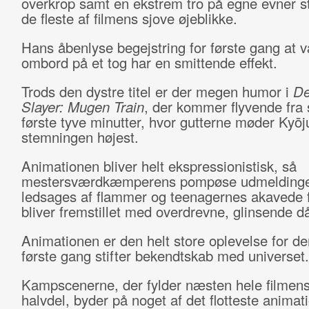
overkrop samt en ekstrem tro på egne evner st
de fleste af filmens sjove øjeblikke.
Hans åbenlyse begejstring for første gang at 
ombord på et tog har en smittende effekt.
Trods den dystre titel er der megen humor i
D
Slayer: Mugen Train
, der kommer flyvende fra s
første tyve minutter, hvor gutterne møder Kyōj
stemningen højest.
Animationen bliver helt ekspressionistisk, så
mestersværdkæmperens pompøse udmelding
ledsages af flammer og teenagernes akavede 
bliver fremstillet med overdrevne, glinsende d
Animationen er den helt store oplevelse for d
første gang stifter bekendtskab med universet.
Kampscenerne, der fylder næsten hele filmens
halvdel, byder på noget af det flotteste anima