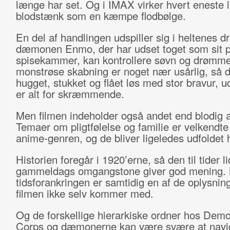
længe har set. Og i IMAX virker hvert eneste li
blodstænk som en kæmpe flodbølge.
En del af handlingen udspiller sig i heltenes 
dæmonen Enmo, der har udset toget som sit p
spisekammer, kan kontrollere søvn og drømm
monstrøse skabning er noget nær usårlig, så d
hugget, stukket og flået løs med stor bravur, u
er alt for skræmmende.
Men filmen indeholder også andet end blodig a
Temaer om pligtfølelse og familie er velkendte
anime-genren, og de bliver ligeledes udfoldet 
Historien foregår i 1920’erne, så den til tider li
gammeldags omgangstone giver god mening.
tidsforankringen er samtidig en af de oplysnin
filmen ikke selv kommer med.
Og de forskellige hierarkiske ordner hos Dem
Corps og dæmonerne kan være svære at navig