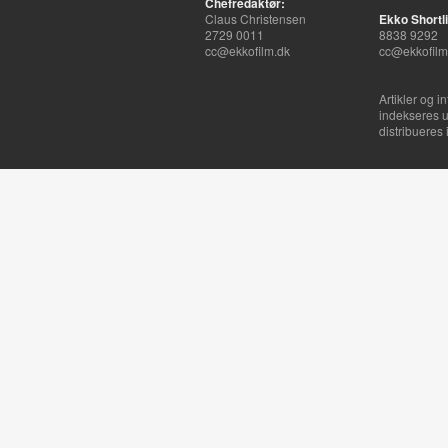
Chefredaktør:
Claus Christensen
Ekko Shortli
2729 0011
8838 9292
cc@ekkofilm.dk
cc@ekkofilm
Artikler og i
indekseres u
distribueres