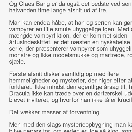
Og Claes Bang er da også det bedste ved seri
halvanden time lange afsnit ud af tre.
Man kan endda håbe, at han og serien kan gø
vampyrer en lille smule uhyggelige igen. Med
mængde vampyrfiktion, der er kommet siden
årtusindeskiftet, er det næsten en nyskabels
serie, der præsenterer vampyrer som uhyggel
monstre og ikke modelsmukke og martrede, r
sjæle.
Første afsnit disker samtidig op med flere
hemmeligheder og mysterier, der higer efter at
forklaret. Ikke mindst den egentlige årsag til, 
Dracula ikke kan træde over en dørtærskel ud
blevet inviteret, og hvorfor han ikke tåler krucif
Det vækker masser af forventning.
Men med den slags mysterieopbygning man k
blive nervøs for, om serien er lige så klog, so