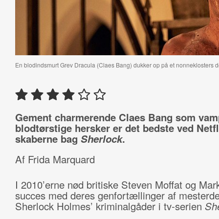
En blodindsmurt Grev Dracula (Claes Bang) dukker op på et nonneklosters dør
Gement charmerende Claes Bang som vam
blodtørstige hersker er det bedste ved Netfl
skaberne bag
Sherlock
.
Af Frida Marquard
I 2010’erne nød britiske Steven Moffat og Mar
succes med deres genfortællinger af mesterde
Sherlock Holmes’ kriminalgåder i tv-serien
Sh