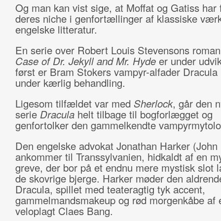
Og man kan vist sige, at Moffat og Gatiss har 
deres niche i genfortællinger af klassiske vær
engelske litteratur.
En serie over Robert Louis Stevensons roma
Case of Dr. Jekyll and Mr. Hyde
er under udvik
først er Bram Stokers vampyr-alfader Dracul
under kærlig behandling.
Ligesom tilfældet var med
Sherlock
, går den n
serie
Dracula
helt tilbage til bogforlægget og
genfortolker den gammelkendte vampyrmytolo
Den engelske advokat Jonathan Harker (John 
ankommer til Transsylvanien, hidkaldt af en m
greve, der bor på et endnu mere mystisk slot l
de skovrige bjerge. Harker møder den aldrend
Dracula, spillet med teateragtig tyk accent,
gammelmandsmakeup og rød morgenkåbe af 
veloplagt Claes Bang.