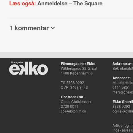
Læs også:
Anmeldelse – The Square
1 kommentar
Filmmagasinet Ekko
Sekretariat:
Wildersgade 32, 2. sal
Sekretariat@
1408 København K
Annoncer:
Tlf. 8838 9292
Merete Hell
CVR. 3468 8443
6111 5851
merete@ekko
Chefredaktør:
Claus Christensen
Ekko Shortli
2729 0011
8838 9292
cc@ekkofilm.dk
cc@ekkofilm
Artikler og i
indekseres u