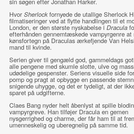
sin søgen efter Jonathan Harker.
Hvor
Sherlock
fornyede de utallige Sherlock 
filmatiseringer ved at flytte handlingen til et 
London, er den største nyskabelse i
Dracula
fo
efterhånden gennemtæskede vampyrgenre at s
kønsfortegn på Draculas ærkefjende Van Helsi
mand til kvinde.
Serien giver til gengæld god, gammeldags goti
alle pengene med skumle slotte, ulve og mass
udødelige gespenster. Seriens visuelle side f
pomp og pragt at opbygge en passende stemni
snigende uhygge, og det er tydeligt, at der ikk
sparet på udgifterne.
Claes Bang nyder helt åbenlyst at spille blodi
vampyrgreve. Han tilføjer Dracula en gemen
nysgerrighed og charme, der får ham til at fre
umenneskelig og uberegnelig på samme tid.