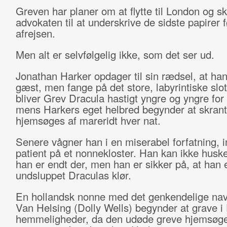
Greven har planer om at flytte til London og s
advokaten til at underskrive de sidste papirer f
afrejsen.
Men alt er selvfølgelig ikke, som det ser ud.
Jonathan Harker opdager til sin rædsel, at han
gæst, men fange på det store, labyrintiske slo
bliver Grev Dracula hastigt yngre og yngre for
mens Harkers eget helbred begynder at skrant
hjemsøges af mareridt hver nat.
Senere vågner han i en miserabel forfatning, 
patient på et nonnekloster. Han kan ikke husk
han er endt der, men han er sikker på, at han 
undsluppet Draculas klør.
En hollandsk nonne med det genkendelige na
Van Helsing (Dolly Wells) begynder at grave i
hemmeligheder, da den udøde greve hjemsøger 