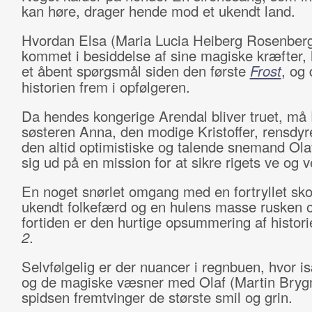
kan høre, drager hende mod et ukendt land.
Hvordan Elsa (
Maria Lucia Heiberg Rosenber
kommet i besiddelse af sine magiske kræfter,
et åbent spørgsmål siden den første
Frost
, og 
historien frem i opfølgeren.
Da hendes kongerige Arendal bliver truet, må 
søsteren Anna, den modige Kristoffer, rensdyr
den altid optimistiske og talende snemand Ola
sig ud på en mission for at sikre rigets ve og v
En noget snørlet omgang med en fortryllet skov,
ukendt folkefærd og en hulens masse rusken o
fortiden er den hurtige opsummering af histori
2
.
Selvfølgelig er der nuancer i regnbuen, hvor i
og de magiske væsner med Olaf (Martin Bryg
spidsen fremtvinger de største smil og grin.