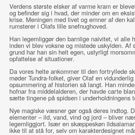
Verdens største elsker af varme kram er blevet
og befinder sig i hvad, der minder om en eksist
krise. Meningen med livet og emner af den kal
rumsterer i Olafs lille snefnughoved.
Han legemliggør den barnlige naivitet, vi alle h
inden vi blev voksne og mistede uskylden. A
grund har han sin helt egen, ustyrligt morsom
opfattelse af situationer.
Da vores helte ankommer til den fortryllede s
møder Tundra-folket, giver Olaf en vidunderlig
opsummering af historien så langt. Han mind
hofnar fra middelalderen, der havde carte blanc
sætte tingene på spidsen i underholdningens t
Nye magiske væsner gør også deres indtog. De
elementer – ild, vand, vind og jord – bliver næ
legemliggjort. Især en skæppeskøn ildsalaman
ikke til at stå for, selv om karakterdesignet m