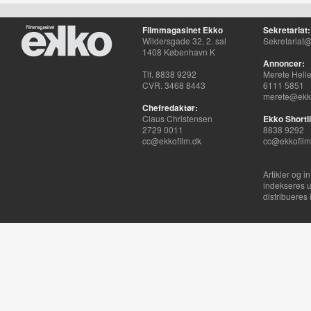
Filmmagasinet Ekko
Sekretariat:
Wildersgade 32, 2. sal
Sekretariat@
1408 København K
Annoncer:
Tlf. 8838 9292
Merete Hell
CVR. 3468 8443
6111 5851
merete@ekko
Chefredaktør:
Claus Christensen
Ekko Shortli
2729 0011
8838 9292
cc@ekkofilm.dk
cc@ekkofilm
Artikler og i
indekseres u
distribueres