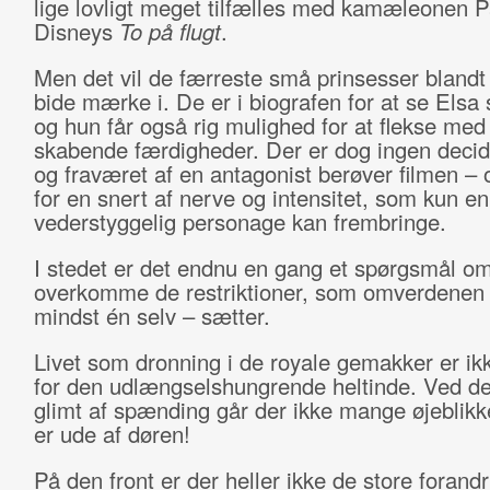
lige lovligt meget tilfælles med kamæleonen P
Disneys
To på flugt
.
Men det vil de færreste små prinsesser blandt
bide mærke i. De er i biografen for at se Elsa 
og hun får også rig mulighed for at flekse med 
skabende færdigheder. Der er dog ingen decid
og fraværet af en antagonist berøver filmen – 
for en snert af nerve og intensitet, som kun en
vederstyggelig personage kan frembringe.
I stedet er det endnu en gang et spørgsmål om
overkomme de restriktioner, som omverdenen 
mindst én selv – sætter.
Livet som dronning i de royale gemakker er ik
for den udlængselshungrende heltinde. Ved det
glimt af spænding går der ikke mange øjeblikk
er ude af døren!
På den front er der heller ikke de store forandr