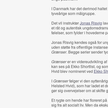
I Danmark har det derimod haltet 
tyveårige som målgruppe.
Det vil instruktør
Jonas Risvig
lav
et råt og autentisk ungdomsdram
følelser, som fylder i hovedern
Jonas Risvig kendes også for u
uden støtte fra offentlige instan
Grænser
. Begge serier sender tyd
Grænser
er en videreudvikling af
kan ses på Ekko Shortlist, og so
Hvid blev nomineret ved
Ekko Sh
I
Grænser
følger vi den syttenår
Helsted Hvid), som har ladet et
gør sig overvejelser om at skift
Et rygte om hende har floreret på 
sig fra alt socialt liv. Men da e