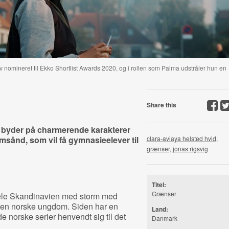
v nomineret til Ekko Shortlist Awards 2020, og i rollen som Palma udstråler hun en
Share this
byder på charmerende karakterer
sånd, som vil få gymnasieelever til
clara-aviaya helsted hvid
,
grænser
,
jonas rigsvig
Titel:
Grænser
hele Skandinavien med storm med
 den norske ungdom. Siden har en
Land:
 norske serier henvendt sig til det
Danmark