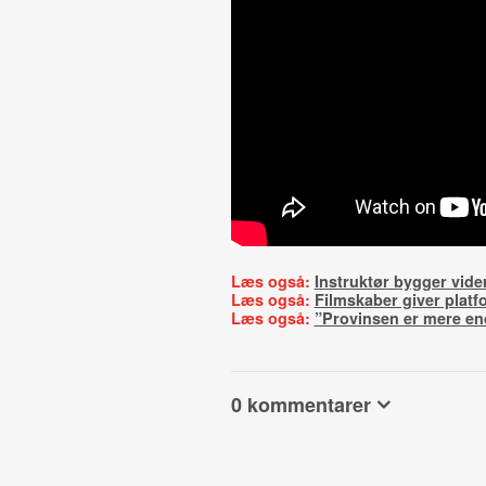
Læs også:
Instruktør bygger vide
Læs også:
Filmskaber giver platf
Læs også:
”Provinsen er mere en
0 kommentarer