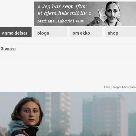
anmeldelser
blogs
om ekko
shop
|
Grænser
Foto | Jesper Christense