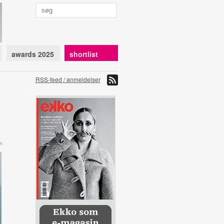
awards 2025
shortlist
RSS-feed / anmeldelser
n