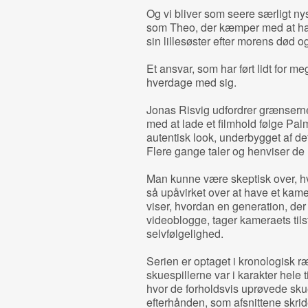
Og vi bliver som seere særligt n
som Theo, der kæmper med at hav
sin lillesøster efter morens død o
Et ansvar, som har ført lidt for me
hverdage med sig.
Jonas Risvig udfordrer grænserne
med at lade et filmhold følge Pal
autentisk look, underbygget af d
Flere gange taler og henviser de 
Man kunne være skeptisk over, hvo
så upåvirket over at have et kam
viser, hvordan en generation, de
videoblogge, tager kameraets tils
selvfølgelighed.
Serien er optaget i kronologisk r
skuespillerne var i karakter hele
hvor de forholdsvis uprøvede sk
efterhånden, som afsnittene skrid