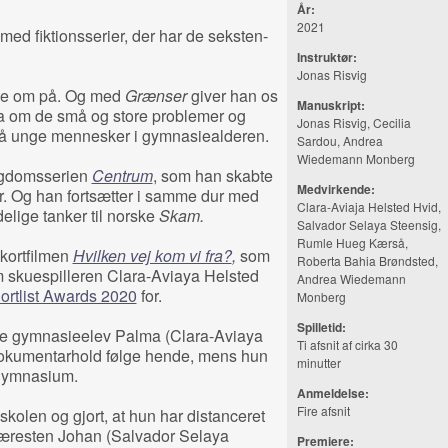
År:
2021
med fiktionsserier, der har de seksten-
Instruktør:
Jonas Risvig
e om på. Og med
Grænser
giver han os
Manuskript:
a om de små og store problemer og
Jonas Risvig, Cecilia
e på unge mennesker i gymnasiealderen.
Sardou, Andrea
Wiedemann Monberg
ngdomsserien
Centrum
, som han skabte
Medvirkende:
ser. Og han fortsætter i samme dur med
Clara-Aviaja Helsted Hvid,
elige tanker til norske
Skam.
Salvador Selaya Steensig,
Rumle Hueg Kærså,
 kortfilmen
Hvilken vej kom vi fra?
,
som
Roberta Bahia Brøndsted,
m skuespilleren Clara-Aviaya Helsted
Andrea Wiedemann
ortlist Awards 2020
for.
Monberg
Spilletid:
ige gymnasieelev Palma (Clara-Aviaya
Ti afsnit af cirka 30
 dokumentarhold følge hende, mens hun
minutter
e gymnasium.
Anmeldelse:
Fire afsnit
skolen og gjort, at hun har distanceret
kskæresten Johan (Salvador Selaya
Premiere: