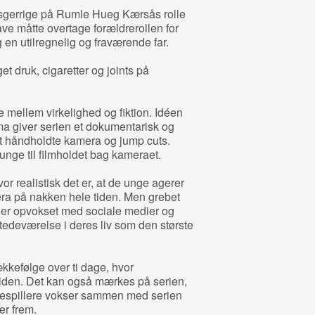
ysgerrige på Rumle Hueg Kærsås rolle
e måtte overtage forældrerollen for
g en utilregnelig og fraværende far.
get druk, cigaretter og joints på
 mellem virkelighed og fiktion. Idéen
ma giver serien et dokumentarisk og
et håndholdte kamera og jump cuts.
unge til filmholdet bag kameraet.
r realistisk det er, at de unge agerer
era på nakken hele tiden. Men grebet
r er opvokset med sociale medier og
tedeværelse i deres liv som den største
ækkefølge over ti dage, hvor
 tiden. Det kan også mærkes på serien,
uespillere vokser sammen med serien
er frem.