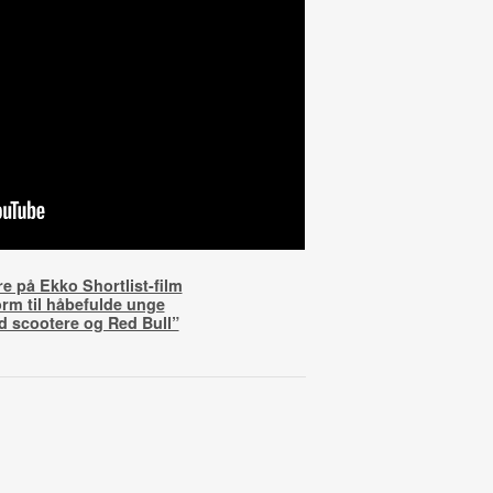
re på Ekko Shortlist-film
orm til håbefulde unge
d scootere og Red Bull”