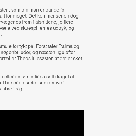
 næsten, som om man er bange for
 alt for meget. Det kommer serien dog
evæger os frem i afsnittene, jo flere
at dvæle ved skuespillernes udtryk, og
g.
mule for tykt på. Først taler Palma og
 nøgenbilleder, og næsten lige efter
tæller Theos lillesøster, at det er sket
fter de første fire afsnit draget af
Det her er en serie, som enhver
ubre i sig.