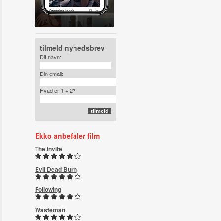
tilmeld nyhedsbrev
Dit navn:
Din email:
Hvad er 1 + 2?
Ekko anbefaler film
The Invite
Evil Dead Burn
Following
Wasteman