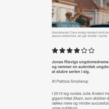
Naturtalentet Clara-Aviaja Helsted Hvid ble
akavet usikkerhed, der går direkte i hjertet.
Jonas Risvigs ungdomsdrama 
og rammer en autentisk ungdom
at slubre serien i sig.
Af Patricia Smollerup
I 2015 tog norske Julie Andem 
gigant-hittet
Skam
, som skildrer
række mere og mindre succesfulde
unge publikum.