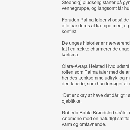
Steensig) pludselig starter på gy
vennegruppe, og langsomt får hu
Foruden Palma følger vi også de
alle har deres at kæmpe med, og 
konflikt.
De unges historier er nærværende
fat i en række charmerende unge s
karisma.
Clara-Aviaja Helsted Hvid udstrål
rollen som Palma taler med de an
hendes tænksomme udtryk, og ma
den facade, som hun forsøger at 
”Det er okay at have det dårligt,” 
øjeblikke.
Roberta Bahia Brøndsted stråle
Anemone med en naturligt smittend
varm og omfavnende.