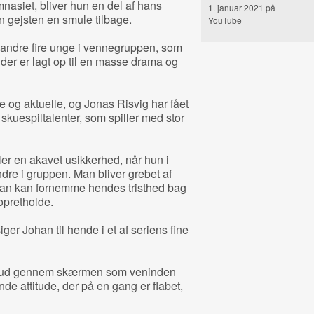
mnasiet, bliver hun en del af hans
1. januar 2021 på
n gejsten en smule tilbage.
YouTube
 andre fire unge i vennegruppen, som
der er lagt op til en masse drama og
 og aktuelle, og Jonas Risvig har fået
kuespiltalenter, som spiller med stor
er en akavet usikkerhed, når hun i
dre i gruppen. Man bliver grebet af
n kan fornemme hendes tristhed bag
opretholde.
siger Johan til hende i et af seriens fine
r ud gennem skærmen som veninden
e attitude, der på en gang er flabet,