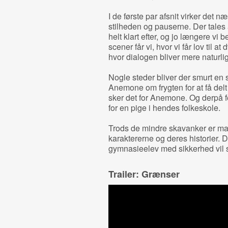
I de første par afsnit virker det
stilheden og pauserne. Der tales
helt klart efter, og jo længere vi b
scener får vi, hvor vi får lov til 
hvor dialogen bliver mere naturli
Nogle steder bliver der smurt en s
Anemone om frygten for at få delt
sker det for Anemone. Og derpå for
for en pige i hendes folkeskole.
Trods de mindre skavanker er man e
karaktererne og deres historier. 
gymnasieelev med sikkerhed vil sl
Trailer: Grænser