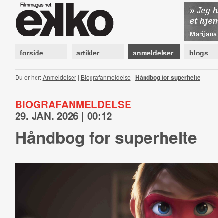
forside
artikler
anmeldelser
blogs
Du er her:
Anmeldelser
|
Biografanmeldelse
|
Håndbog for superhelte
BIOGRAFANMELDELSE
29. JAN. 2026 | 00:12
Håndbog for superhelte