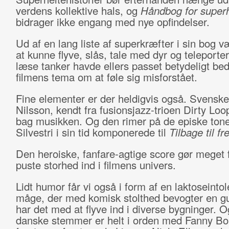
verdens kollektive hals, og
Håndbog for superh
bidrager ikke engang med nye opfindelser.
Ud af en lang liste af superkræfter i sin bog v
at kunne flyve, slås, tale med dyr og teleporter
læse tanker havde ellers passet betydeligt bed
filmens tema om at føle sig misforstået.
Fine elementer er der heldigvis også. Svensk
Nilsson, kendt fra fusionsjazz-trioen Dirty Loop
bag musikken. Og den rimer på de episke tone
Silvestri i sin tid komponerede til
Tilbage til f
Den heroiske, fanfare-agtige score gør meget f
puste storhed ind i filmens univers.
Lidt humor får vi også i form af en laktoseintol
måge, der med komisk stolthed bevogter en g
har det med at flyve ind i diverse bygninger. O
danske stemmer er helt i orden med Fanny Bor