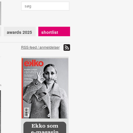
awards 2025
shortlist
RSS-feed / anmeldelser
n