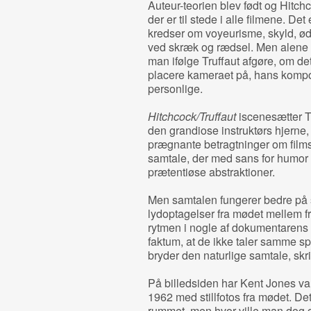
Auteur-teorien blev født og Hitch
der er til stede i alle filmene. Det
kredser om voyeurisme, skyld, ødi
ved skræk og rædsel. Men alene ve
man ifølge Truffaut afgøre, om de
placere kameraet på, hans kompos
personlige.
Hitchcock/Truffaut
iscenesætter Tr
den grandiose instruktørs hjerne
prægnante betragtninger om film
samtale, der med sans for humor
prætentiøse abstraktioner.
Men samtalen fungerer bedre på s
lydoptagelser fra mødet mellem
rytmen i nogle af dokumentarens 
faktum, at de ikke taler samme s
bryder den naturlige samtale, skrif
På billedsiden har Kent Jones val
1962 med stillfotos fra mødet. D
rummet, men hvor ville man dog g