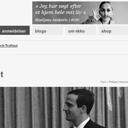
anmeldelser
blogs
om ekko
shop
ck/Truffaut
t
Foto | Philippe Halsma