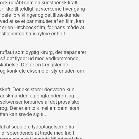
cock udråbt som en kunstnerisk kraft,
 er ikke tilfældigt, at værkerne hver gang
pale forviklinger og det tiltrækkende
d at se et par minutter af en film, kan
t er en Hitchcock-film, for hans måde at
itioner og hans rytme er helt
uffaut som dygtig kirurg, der trepanerer
, så det flyder ud med vedkommende,
skabelse. Det er en fængslende
 og konkrete eksempler styrer uden om
krift. Der eksisterer desværre kun
 franskmanden og englænderen, og
sekvenser forpurres af det prosaiske
prog. Der er en tolk mellem dem, som
ten kan snyde sig til.
gt at supplere lydoptagelserne fra
et er spændende at træde med ind i
erne have set levende billeder af den