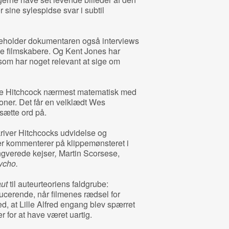
 sine sylespidse svar i subtil
indeholder dokumentaren også interviews
e filmskabere. Og Kent Jones har
, som har noget relevant at sige om
e Hitchcock nærmest matematisk med
oner. Det får en velklædt Wes
 sætte ord på.
kriver Hitchcocks udvidelse og
er kommenterer på klippemønsteret i
ingverede kejser
,
Martin Scorsese,
ycho.
aut
til auteurteoriens faldgrube:
ducerende, når filmenes rædsel for
ed, at Lille Alfred engang blev spærret
er for at have været uartig.