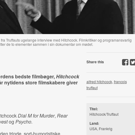
r fra Truffauts ugelange interview med Hitchcock. Filmkritiker og programansvarlig
ætter de to elementer sammen i sin dokumentar om mødet.
Share this
erdens bedste filmbøger,
Hitchcock
år nytidens store filmskabere giver
alfred hitchcock
,
francois
truffaut
Titel:
Hitchcock/Truffaut
Hitchcock
Dial M for Murder
,
Rear
west
og
Psycho.
Land:
USA, Frankrig
 den trinde, sort-humoristiske