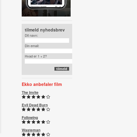
tilmeld nyhedsbrev
Dit navn:
Din email:
Hvad er 1 + 2?
Ekko anbefaler film
The Invite
Evil Dead Burn
Following
Wasteman