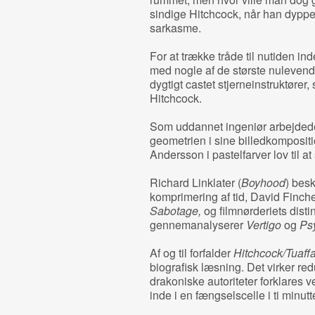
sindige Hitchcock, når han dypper
sarkasme.
For at trække tråde til nutiden 
med nogle af de største nulevend
dygtigt castet stjerneinstruktører
Hitchcock.
Som uddannet ingeniør arbejded
geometrien i sine billedkompositi
Andersson i pastelfarver lov til at
Richard Linklater (
Boyhood
) bes
komprimering af tid, David Finch
Sabotage,
og filmnørderiets dist
gennemanalyserer
Vertigo
og
Ps
Af og til forfalder
Hitchcock/Tuaff
biografisk læsning. Det virker re
drakoniske autoriteter forklares v
inde i en fængselscelle i ti minutt