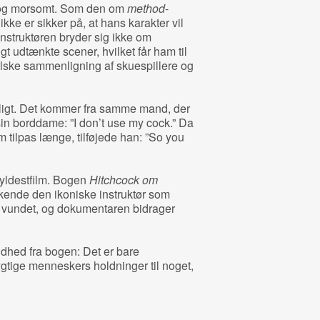
t og morsomt. Som den om
method
-
ikke er sikker på, at hans karakter vil
nstruktøren bryder sig ikke om
igt udtænkte scener, hvilket får ham til
ske sammenligning af skuespillere og
rligt. Det kommer fra samme mand, der
sin borddame: ”I don’t use my cock.” Da
 tilpas længe, tilføjede han: ”So you
hyldestfilm. Bogen
Hitchcock om
kende den ikoniske instruktør som
t vundet, og dokumentaren bidrager
dhed fra bogen: Det er bare
gtige menneskers holdninger til noget,