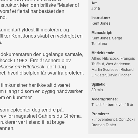
År:
nstruktør. Men den britiske ”Master of
2015
oraf et flertal har bestået den
and.
Instruktør:
Kent Jones
kumentarhyldest til mesteren, og
Manuskript:
tiker Kent Jones skabt en veldrejet en
Kent Jones, Serge
t.
Toubiana
Medvirkende:
or dokumentaren den ugelange samtale,
Alfred Hitchcock, François
hcock i 1962. Fire år senere blev
Truffaut, Wes Anderson,
chcock om Hitchcock,
der i dag
Martin Scorsese, Richard
, hvori disciplen får svar fra profeten.
Linklater, David Fincher
filmkunstner har ikke altid været
Spilletid:
80 min.
m i lang tid som en dygtig håndværker
om en kunstner.
Aldersgrænse
:
Tilladt for børn over 15 år
g som epicenter dog ændre på.
Premiere:
krev for magasinet Cahiers du Cinéma
,
7. november på Cph:Dox i
uktører var i stand til at bruge
Bremen Teater
pennen.