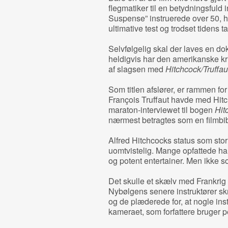
flegmatiker til en betydningsfuld i
Suspense” instruerede over 50, hv
ultimative test og trodset tidens t
Selvfølgelig skal der laves en do
heldigvis har den amerikanske kri
af slagsen med
Hitchcock/Truffau
Som titlen afslører, er rammen f
François Truffaut havde med Hitc
maraton-interviewet til bogen
Hit
nærmest betragtes som en filmbibel
Alfred Hitchcocks status som stor 
uomtvistelig. Mange opfattede ha
og potent entertainer. Men ikke s
Det skulle et skælv med Frankri
Nybølgens senere instruktører s
og de plæderede for, at nogle instr
kameraet, som forfattere bruger 