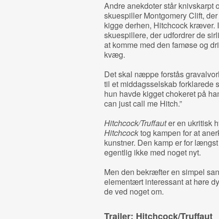
Andre anekdoter står knivskarp
skuespiller Montgomery Clift, der 
kigge derhen, Hitchcock kræver. I
skuespillere, der udfordrer de sirl
at komme med den famøse og dril
kvæg.
Det skal næppe forstås gravalvo
til et middagsselskab forklarede 
hun havde kigget chokeret på ham
can just call me Hitch.”
Hitchcock/Truffaut
er en ukritisk 
Hitchcock
tog kampen for at aner
kunstner. Den kamp er for længs
egentlig ikke med noget nyt.
Men den bekræfter en simpel san
elementært interessant at høre dy
de ved noget om.
Trailer: Hitchcock/Truffaut