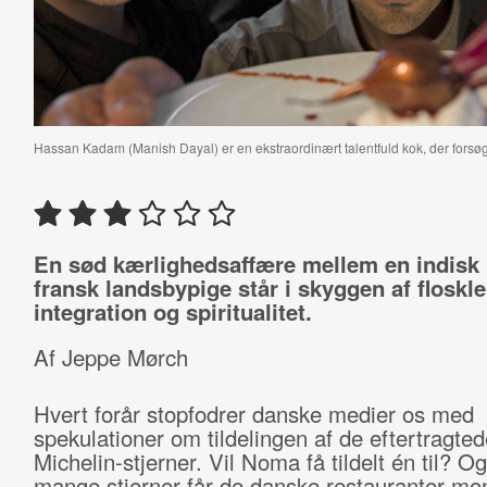
Hassan Kadam (Manish Dayal) er en ekstraordinært talentfuld kok, der forsøge
En sød kærlighedsaffære mellem en indisk 
fransk landsbypige står i skyggen af floskl
integration og spiritualitet.
Af Jeppe Mørch
Hvert forår stopfodrer danske medier os med
spekulationer om tildelingen af de eftertragted
Michelin-stjerner. Vil Noma få tildelt én til? O
mange stjerner får de danske restauranter mo