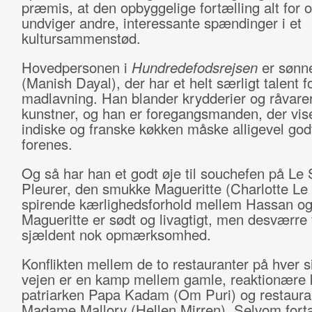
præmis, at den opbyggelige fortælling alt for o
undviger andre, interessante spændinger i et
kultursammenstød.
Hovedpersonen i
Hundredefodsrejsen
er sønn
(Manish Dayal), der har et helt særligt talent f
madlavning. Han blander krydderier og råvare
kunstner, og han er foregangsmanden, der vise
indiske og franske køkken måske alligevel god
forenes.
Og så har han et godt øje til souchefen på Le
Pleurer, den smukke Magueritte (Charlotte Le
spirende kærlighedsforhold mellem Hassan o
Magueritte er sødt og livagtigt, men desværre 
sjældent nok opmærksomhed.
Konflikten mellem de to restauranter på hver si
vejen er en kamp mellem gamle, reaktionære 
patriarken Papa Kadam (Om Puri) og restaura
Madame Mallory (Hellen Mirren). Selvom fort