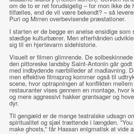
om de to er ret forudsigelig – for mon ikke de
tilfælles, end de vil være bekendt? – så lever
Puri og Mirren overbevisende præstationer.
I starten er de begge en anelse ensidige som s
stædige kulturbærer. Men efterhånden udvikler
sig til en hjertevarm sidehistorie.
Visuelt er filmen glimrende. De solbeskinnede 
den pittoreske landsby Saint-Antonin går godt
med indbydende nærbilleder af madlavning. D
men effektive filmsprog kommer også til udtryk
scene, hvor optrapningen af konflikten mellem
restauranter vises gennem en montage, hvor 
og mere aggressivt hakker grøntsager og hove
dyr.
Til gengæld er de mange teatralske udsagn 
spiritualitet og sjæl trættende i længden. ”You
make ghosts,” får Hassan enigmatisk at vide a