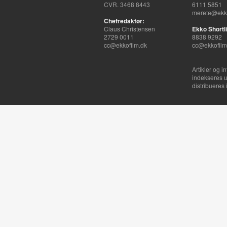
CVR. 3468 8443
6111 5851
merete@ekko
Chefredaktør:
Claus Christensen
Ekko Shortli
2729 0011
8838 9292
cc@ekkofilm.dk
cc@ekkofilm
Artikler og i
indekseres u
distribueres