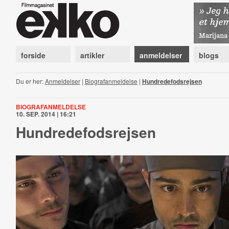
forside
artikler
anmeldelser
blogs
Du er her:
Anmeldelser
|
Biografanmeldelse
|
Hundredefodsrejsen
BIOGRAFANMELDELSE
10. SEP. 2014 | 16:21
Hundredefodsrejsen