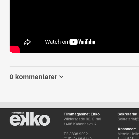
0 kommentarer
Filmmagasinet Ekko
Sekretariat:
Wildersgade 32, 2. sal
Sekretariat@
1408 København K
Annoncer:
Tlf. 8838 9292
Merete Hell
CVR. 3468 8443
6111 5851