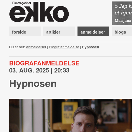
forside
artikler
anmeldelser
blogs
Du er her:
Anmeldelser
|
Biografanmeldelse
|
Hypnosen
BIOGRAFANMELDELSE
03. AUG. 2025 | 20:33
Hypnosen