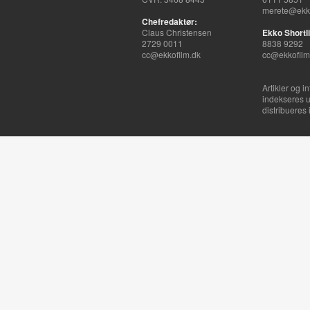
merete@ekko
Chefredaktør:
Claus Christensen
Ekko Shortli
2729 0011
8838 9292
cc@ekkofilm.dk
cc@ekkofilm
Artikler og i
indekseres u
distribueres