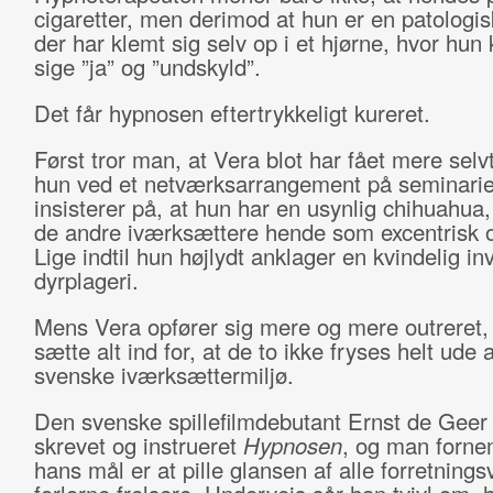
cigaretter, men derimod at hun er en patologis
der har klemt sig selv op i et hjørne, hvor hun
sige ”ja” og ”undskyld”.
Det får hypnosen eftertrykkeligt kureret.
Først tror man, at Vera blot har fået mere selvt
hun ved et netværksarrangement på seminarie
insisterer på, at hun har en usynlig chihuahua
de andre iværksættere hende som excentrisk o
Lige indtil hun højlydt anklager en kvindelig inv
dyrplageri.
Mens Vera opfører sig mere og mere outreret
sætte alt ind for, at de to ikke fryses helt ude a
svenske iværksættermiljø.
Den svenske spillefilmdebutant Ernst de Geer
skrevet og instrueret
Hypnosen
, og man forne
hans mål er at pille glansen af alle forretning