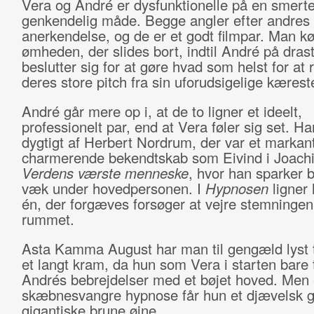
Vera og André er dysfunktionelle på en smerte
genkendelig måde. Begge angler efter andres
anerkendelse, og de er et godt filmpar. Man k
ømheden, der slides bort, indtil André på drast
beslutter sig for at gøre hvad som helst for at
deres store pitch fra sin uforudsigelige kærest
André går mere op i, at de to ligner et ideelt,
professionelt par, end at Vera føler sig set. Ha
dygtigt af Herbert Nordrum, der var et markan
charmerende bekendtskab som Eivind i Joachi
Verdens værste menneske
, hvor han sparker 
væk under hovedpersonen. I
Hypnosen
ligner 
én, der forgæves forsøger at vejre stemningen
rummet.
Asta Kamma August har man til gengæld lyst ti
et langt kram, da hun som Vera i starten bare
Andrés bebrejdelser med et bøjet hoved. Men 
skæbnesvangre hypnose får hun et djævelsk gl
gigantiske brune øjne.