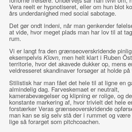
forlorne frelsere. Undervejs sår han tvivl om, 
Vera reelt er hypnotiseret, eller om hun blot ko
års underdanighed med social sabotage.
Det gør ondt indeni, når man genkender følelse
at vide, hvor meget plads man har lov til at tag
rum.
Vi er langt fra den grænseoverskridende pinlig
eksempelvis
Klovn
, men helt klart i Ruben Öst
territorie, hvor det akavede dukker op, mens e
veldresseret skandinaver forsøger at holde på
Stilistisk har man fået det hele til at ligne en 
almindelig dag. Farveskemaet er neutralt,
kamerabevægelser og klipning er rolige, og d
konstante markering af, hvor trivielt det hele er
forstærker Veras grænseoverskridende opførsel
man kan se sig selv stå der i rummet og vær
lige så forarget som pitchcoachen.