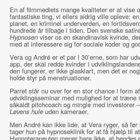
En af filmmediets mange kvaliteter er at vise 
fantastiske ting, vi ellers aldrig ville opleve: en
planet, en kriminel underverden, en fortidsver
hundrede år tilbage i tiden. Den svenske satir
Hypnosen
viser os en skandinavisk kvinde, de
med at interessere sig for sociale koder og go
Vera og André er et par i 30’erne, som har udv
app, der skal redde kvinder i udviklingslande
den fungerer, er ikke glasklart, men det er no
holde styr på menstruationer.
Parret står nu over for en stor chance i form af
udviklingsseminar med mulighed for at træne
såkaldt pitchcoach og mingle med investorer –
Løvens hule
uden kameraer.
Men André kan ikke lide, at Vera ryger, så før
tager hun på hypnoseklinik for at få hjælp til a
Hypnoterapeuten mener bare ikke, at hendes 