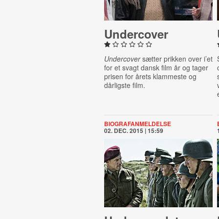
Un­der­cov­er
Undercover
sætter prikken over i’et
for et svagt dansk film år og tager
prisen for årets klammeste og
dårligste film.
BIOGRAFANMELDELSE
02. DEC. 2015 | 15:59