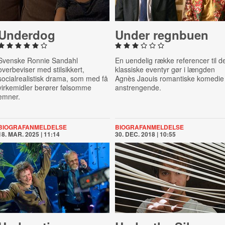
Underdog
Under regnbuen
Svenske Ronnie Sandahl
En uendelig række referencer til d
overbeviser med stilsikkert,
klassiske eventyr gør i længden
socialrealistisk drama, som med få
Agnès Jaouis romantiske komedie
virkemidler berører følsomme
anstrengende.
emner.
BIOGRAFANMELDELSE
BIOGRAFANMELDELSE
18. MAR. 2025 | 11:14
30. DEC. 2018 | 10:55