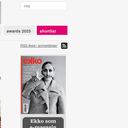
awards 2025
shortlist
RSS-feed / anmeldelser
e