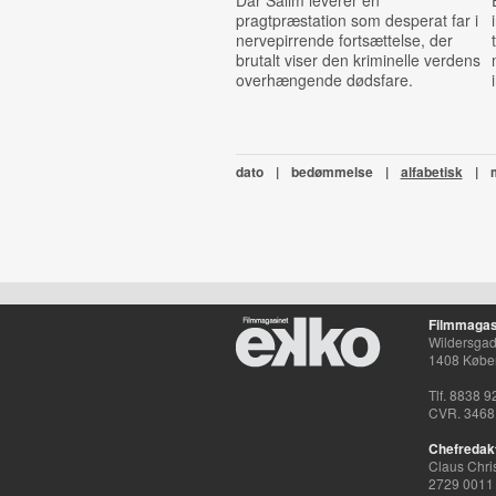
Dar Salim leverer en
pragtpræstation som desperat far i
nervepirrende fortsættelse, der
brutalt viser den kriminelle verdens
overhængende dødsfare.
dato
|
bedømmelse
|
alfabetisk
|
Filmmagas
Wildersgade
1408 Købe
Tlf. 8838 9
CVR. 3468
Chefredak
Claus Chri
2729 0011