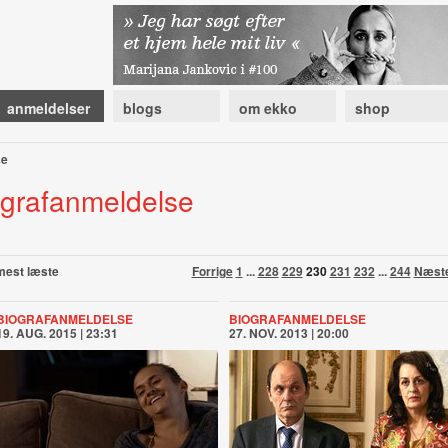
anmeldelser
blogs
om ekko
shop
se
ografanmeldelse
mest læste
Forrige
1
...
228
229
230
231
232
...
244
Næst
BIOGRAFANMELDELSE
BIOGRAFANMELDELSE
19. AUG. 2015 | 23:31
27. NOV. 2013 | 20:00