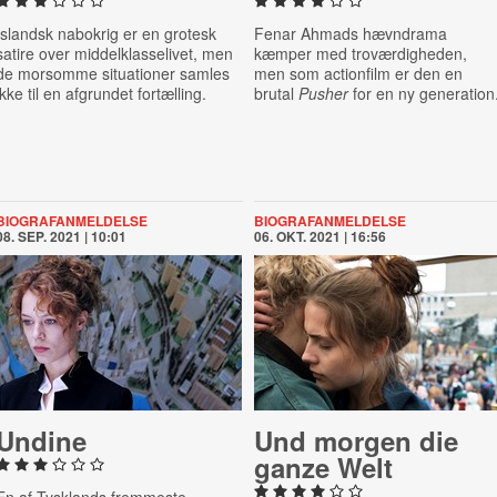
Islandsk nabokrig er en grotesk
Fenar Ahmads hævndrama
satire over middelklasselivet, men
kæmper med troværdigheden,
de morsomme situationer samles
men som actionfilm er den en
ikke til en afgrundet fortælling.
brutal
Pusher
for en ny generation
BIOGRAFANMELDELSE
BIOGRAFANMELDELSE
08. SEP. 2021 | 10:01
06. OKT. 2021 | 16:56
Undine
Und morgen die
ganze Welt