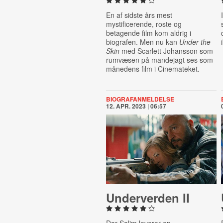
En af sidste års mest
mystificerende, roste og
betagende film kom aldrig i
biografen. Men nu kan
Under the
Skin
med Scarlett Johansson som
rumvæsen på mandejagt ses som
månedens film i Cinemateket.
BIOGRAFANMELDELSE
12. APR. 2023 | 06:57
Un­der­ver­den II