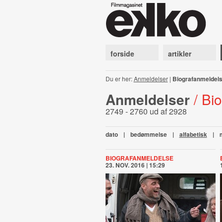
forside
artikler
Du er her:
Anmeldelser
|
Biografanmeldel
Anmeldelser
/ Bi
2749 - 2760 ud af 2928
dato
|
bedømmelse
|
alfabetisk
|
BIOGRAFANMELDELSE
23. NOV. 2016 | 15:29