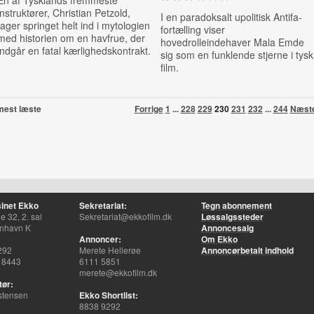
En af Tysklands fremmeste
instruktører, Christian Petzold,
I en paradoksalt upolitisk Antifa-
tager springet helt ind i mytologien
fortælling viser
med historien om en havfrue, der
hovedrolleindehaver Mala Emde
indgår en fatal kærlighedskontrakt.
sig som en funklende stjerne i tysk
film.
mest læste
Forrige
1
...
228
229
230
231
232
...
244
Næst
inet Ekko
Sekretariat:
Tegn abonnement
 32, 2. sal
Sekretariat@ekkofilm.dk
Løssalgssteder
nhavn K
Annoncesalg
Annoncer:
Om Ekko
292
Merete Hellerøe
Annoncørbetalt indhold
 8443
6111 5851
merete@ekkofilm.dk
tør:
stensen
Ekko Shortlist:
8838 9292