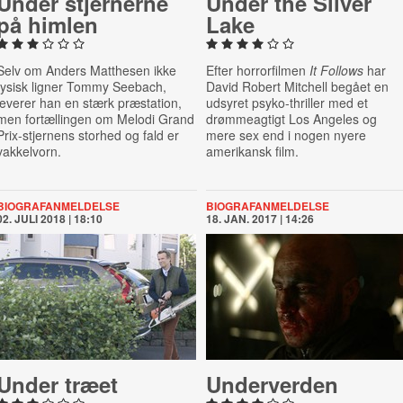
Under stjer­ner­ne
Under the Silver
på himlen
Lake
Selv om Anders Matthesen ikke
Efter horrorfilmen
It Follows
har
fysisk ligner Tommy Seebach,
David Robert Mitchell begået en
leverer han en stærk præstation,
udsyret psyko-thriller med et
men fortællingen om Melodi Grand
drømmeagtigt Los Angeles og
Prix-stjernens storhed og fald er
mere sex end i nogen nyere
vakkelvorn.
amerikansk film.
BIOGRAFANMELDELSE
BIOGRAFANMELDELSE
02. JULI 2018 | 18:10
18. JAN. 2017 | 14:26
Under træet
Un­der­ver­den