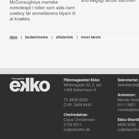
end kløgtigt skruet sammen.
McConaugheys maniske
metodespil i rollen som aids-ramt
cowboy får anmelderens blyant til
at knække.
dato
|
bedømmelse
|
alfabetisk
|
mest læste
Filmmagasinet Ekko
Sekretariat:
Wildersgade 32, 2. sal
Sekretariat@
1408 København K
Annoncer:
Tlf. 8838 9292
Merete Hell
CVR. 3468 8443
6111 5851
merete@ekko
Chefredaktør:
Claus Christensen
Ekko Shortli
2729 0011
8838 9292
cc@ekkofilm.dk
cc@ekkofilm