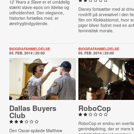
12 Years a Slave
er et umådelig
stærkt slave-epos om lidelse og
Disney fortsætter med at driv
udholdenhed. Den elegance,
rovdrift på arvesølvet i den f
historien fortælles med, er
film om Klokkeblomst, hvor 
ærefrygtindgydende.
piger bliver fodret med en ant
feministisk morale.
BIOGRAFANMELDELSE
BIOGRAFANMELDELSE
05. FEB. 2014 | 20:00
05. FEB. 2014 | 20:00
Dallas Buyers
RoboCop
Club
RoboCop er endnu en overfl
genindspilning, der er mere k
Den Oscar-spåede Matthew