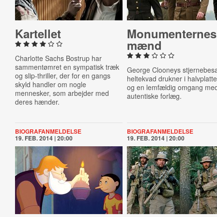
Kartellet
Monu­men­ter­nes
mænd
Charlotte Sachs Bostrup har
sammentømret en sympatisk træk
George Clooneys stjernebesa
og slip-thriller, der for en gangs
heltekvad drukner i halvplatt
skyld handler om nogle
og en lemfældig omgang med
mennesker, som arbejder med
autentiske forlæg.
deres hænder.
BIOGRAFANMELDELSE
BIOGRAFANMELDELSE
19. FEB. 2014 | 20:00
19. FEB. 2014 | 20:00