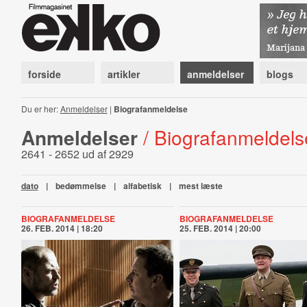
forside
artikler
anmeldelser
blogs
Du er her:
Anmeldelser
|
Biografanmeldelse
Anmeldelser
/ Biografanmeldels
2641 - 2652 ud af 2929
dato
|
bedømmelse
|
alfabetisk
|
mest læste
BIOGRAFANMELDELSE
BIOGRAFANMELDELSE
26. FEB. 2014 | 18:20
25. FEB. 2014 | 20:00