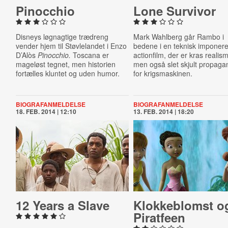
Pinocchio
Lone Survivor
Disneys løgnagtige trædreng
Mark Wahlberg går Rambo i
vender hjem til Støvlelandet i Enzo
bedene i en teknisk imponer
D’Alòs
Pinocchio.
Toscana er
actionfilm, der er kras realis
mageløst tegnet, men historien
men også slet skjult propag
fortælles kluntet og uden humor.
for krigsmaskinen.
BIOGRAFANMELDELSE
BIOGRAFANMELDELSE
18. FEB. 2014 | 12:10
13. FEB. 2014 | 18:20
12 Years a Slave
Klok­ke­blomst o
Piratfeen