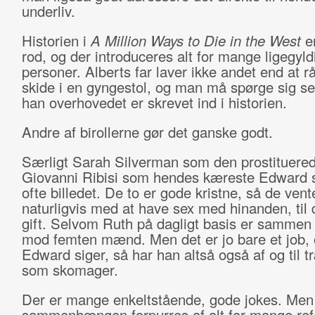
underliv.
Historien i
A Million Ways to Die in the West
e
rod, og der introduceres alt for mange ligegyld
personer. Alberts far laver ikke andet end at r
skide i en gyngestol, og man må spørge sig sel
han overhovedet er skrevet ind i historien.
Andre af birollerne gør det ganske godt.
Særligt Sarah Silverman som den prostituere
Giovanni Ribisi som hendes kæreste Edward s
ofte billedet. De to er gode kristne, så de vent
naturligvis med at have sex med hinanden, til 
gift. Selvom Ruth på dagligt basis er samme
mod femten mænd. Men det er jo bare et job,
Edward siger, så har han altså også af og til 
som skomager.
Der er mange enkeltstående, gode jokes. Men
sammenhængen forpurres af alt for mange refe