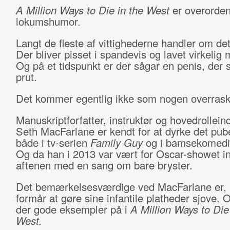
A Million Ways to Die in the West
er overordent
lokumshumor.
Langt de fleste af vittighederne handler om det
Der bliver pisset i spandevis og lavet virkelig 
Og på et tidspunkt er der sågar en penis, der s
prut.
Det kommer egentlig ikke som nogen overrask
Manuskriptforfatter, instruktør og hovedrollei
Seth MacFarlane er kendt for at dyrke det pub
både i tv-serien
Family Guy
og i bamsekomed
Og da han i 2013 var vært for Oscar-showet i
aftenen med en sang om bare bryster.
Det bemærkelsesværdige ved MacFarlane er, a
formår at gøre sine infantile platheder sjove. 
der gode eksempler på i
A Million Ways to Die
West.