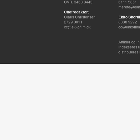
CVR. 3468 8443
6111 5851
merete@ekko
Chefredaktør:
Claus Christensen
Ekko Shortli
2729 0011
8838 9292
cc@ekkofilm.dk
cc@ekkofilm
Artikler og i
indekseres u
distribueres