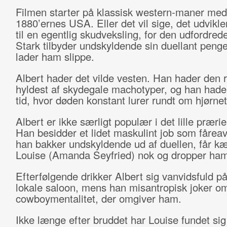
Filmen starter på klassisk western-maner med 
1880’ernes USA. Eller det vil sige, det udvikler
til en egentlig skudveksling, for den udfordred
Stark tilbyder undskyldende sin duellant penge
lader ham slippe.
Albert hader det vilde vesten. Han hader den 
hyldest af skydegale machotyper, og han hader
tid, hvor døden konstant lurer rundt om hjørnet
Albert er ikke særligt populær i det lille prær
Han besidder et lidet maskulint job som fåreav
han bakker undskyldende ud af duellen, får k
Louise (Amanda Seyfried) nok og dropper ham
Efterfølgende drikker Albert sig vanvidsfuld p
lokale saloon, mens han misantropisk joker o
cowboymentalitet, der omgiver ham.
Ikke længe efter bruddet har Louise fundet sig 