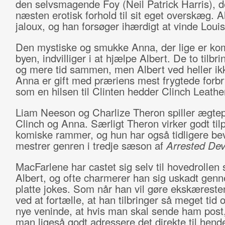
den selvsmagende Foy (Neil Patrick Harris), d
næsten erotisk forhold til sit eget overskæg. A
jaloux, og han forsøger ihærdigt at vinde Louis
Den mystiske og smukke Anna, der lige er kom
byen, indvilliger i at hjælpe Albert. De to tilbr
og mere tid sammen, men Albert ved heller ikk
Anna er gift med præriens mest frygtede forbr
som en hilsen til Clinten hedder Clinch Leath
Liam Neeson og Charlize Theron spiller ægtep
Clinch og Anna. Særligt Theron virker godt tilp
komiske rammer, og hun har også tidligere bev
mestrer genren i tredje sæson af
Arrested De
MacFarlene har castet sig selv til hovedrollen
Albert, og ofte charmerer han sig uskadt gen
platte jokes. Som når han vil gøre ekskæreste
ved at fortælle, at han tilbringer så meget tid o
nye veninde, at hvis man skal sende ham post
man ligeså godt adressere det direkte til hend