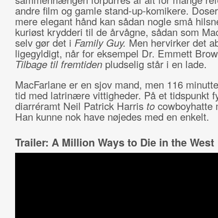
andre film og gamle stand-up-komikere. Doser
mere elegant hånd kan sådan nogle små hilsn
kuriøst krydderi til de årvågne, sådan som Ma
selv gør det i
Family Guy.
Men hervirker det a
ligegyldigt, når for eksempel Dr. Emmett Brow
Tilbage til fremtiden
pludselig står i en lade.
MacFarlane er en sjov mand, men 116 minutter
tid med latrinære vittigheder. På et tidspunkt f
diarréramt Neil Patrick Harris
to
cowboyhatte m
Han kunne nok have nøjedes med en enkelt.
Trailer: A Million Ways to Die in the West