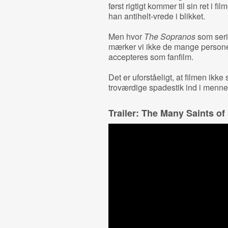
først rigtigt kommer til sin ret i f
han antihelt-vrede i blikket.
Men hvor
The Sopranos
som seri
mærker vi ikke de mange personer 
accepteres som fanfilm.
Det er uforståeligt, at filmen ik
troværdige spadestik ind i menne
Trailer: The Many Saints o