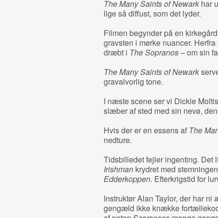
The Many Saints of Newark
har u
lige så diffust, som det lyder.
Filmen begynder på en kirkegård
gravsten i mørke nuancer. Herfra 
dræbt i
The Sopranos
– om sin far
The Many Saints of Newark
serve
gravalvorlig tone.
I næste scene ser vi Dickie Moltis
slæber af sted med sin nevø, de
Hvis der er en essens af
The Man
nedture.
Tidsbilledet fejler ingenting. Det
Irishman
krydret med stemningen 
Edderkoppen
. Efterkrigstid for
Instruktør Alan Taylor, der har ni a
gengæld ikke knække fortælleko
af netop Scorseses mange gangs