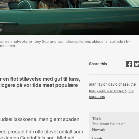
som den halvvoksne Tony Soprano, som skuespillerens afdøde far spillede i tv-
roblemer.
Share this
r en flot stiløvelse med guf til fans,
logere på vor tids mest populære
alan taylor
,
david chase
,
the
many saints of newark
,
the
sopranos
pudset lakskoene, men glemt spaden.
Titel:
The Many Saints of
Newark
de prequel-film ofte blevet omtalt som
de James Gandolfinis søn, Michael
Land: