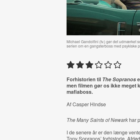
Michael Gandolfini (tv.) gør det udmærket 
serien om en gangsterboss med psykiske p
Forhistorien til
The Sopranos
e
men filmen gør os ikke meget k
mafiaboss.
Af Casper Hindse
The Many Saints of Newark
har 
I de senere år er den længe vente
Tony Sopranos’ forhistorie. Afdø