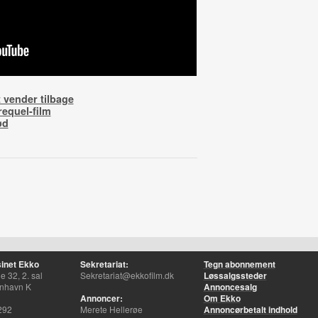
 vender tilbage
equel-film
ød
inet Ekko
Sekretariat:
Tegn abonnement
 32, 2. sal
Sekretariat@ekkofilm.dk
Løssalgssteder
nhavn K
Annoncesalg
Annoncer:
Om Ekko
292
Merete Hellerøe
Annoncørbetalt indhold