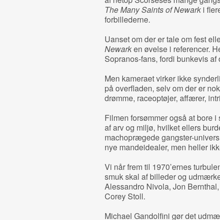
The Many Saints of Newark
i fler
forbillederne.
Uanset om der er tale om fest elle
Newark
en øvelse i referencer. H
Sopranos-fans, fordi bunkevis af 
Men kameraet virker ikke synderlig
på overfladen, selv om der er nok
drømme, raceoptøjer, affærer, intr
Filmen forsømmer også at bore i si
af arv og miljø, hvilket ellers bur
machoprægede gangster-univers. 
nye mandeidealer, men heller ikk
Vi når frem til 1970’ernes turbulen
smuk skal af billeder og udmærket
Alessandro Nivola, Jon Bernthal,
Corey Stoll.
Michael Gandolfini gør det udmæ