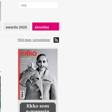
awards 2025
shortlist
RSS-feed / anmeldelser
r