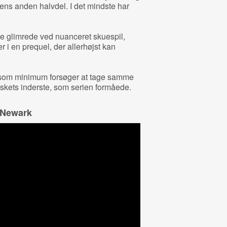
ilmens anden halvdel. I det mindste har
e glimrede ved nuanceret skuespil,
i en prequel, der allerhøjst kan
ke som minimum forsøger at tage samme
skets inderste, som serien formåede.
f Newark