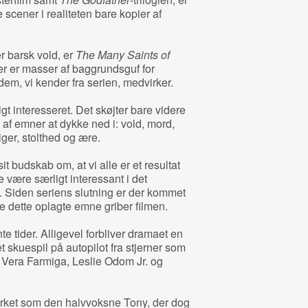
e scener i realiteten bare kopier af
r barsk vold, er
The Many Saints of
er er masser af baggrundsguf for
dem, vi kender fra serien, medvirker.
t interesseret. Det skøjter bare videre
 af emner at dykke ned i: vold, mord,
iger, stolthed og ære.
t budskab om, at vi alle er et resultat
de være særligt interessant i det
Siden seriens slutning er der kommet
e dette oplagte emne griber filmen.
te tider. Alligevel forbliver dramaet en
 skuespil på autopilot fra stjerner som
 Vera Farmiga, Leslie Odom Jr. og
rket som den halvvoksne Tony, der dog