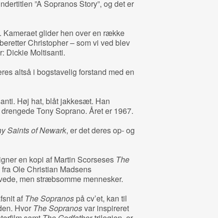
ndertitlen ”A Sopranos Story”, og det er
. Kameraet glider hen over en række
beretter Christopher – som vi ved blev
: Dickie Moltisanti.
res altså i bogstavelig forstand med en
anti. Høj hat, blåt jakkesæt. Han
n drengede Tony Soprano. Året er 1967.
y Saints of Newark
, er det deres op- og
 ligner en kopi af Martin Scorseses
The
fra Ole Christian Madsens
 lurvede, men stræbsomme mennesker.
fsnit af
The Sopranos
på cv’et, kan til
den. Hvor
The Sopranos
var inspireret
terfilm samt
The Godfather
-trilogien, er