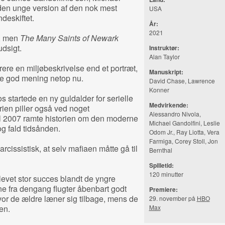
den unge version af den nok mest
USA
deskiftet.
År:
2021
n, men
The Many Saints of Newark
udsigt.
Instruktør:
Alan Taylor
re en miljøbeskrivelse end et portræt,
Manuskript:
ive god mening netop nu.
David Chase, Lawrence
Konner
 startede en ny guldalder for serielle
Medvirkende:
rien piller også ved noget
Alessandro Nivola,
il 2007 ramte historien om den moderne
Michael Gandolfini, Leslie
g fald tidsånden.
Odom Jr., Ray Liotta, Vera
Farmiga, Corey Stoll, Jon
rcissistisk, at selv mafiaen måtte gå til
Bernthal
Spilletid:
120 minutter
levet stor succes blandt de yngre
ne fra dengang flugter åbenbart godt
Premiere:
vor de ældre læner sig tilbage, mens de
29. november på
HBO
en.
Max