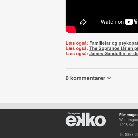
Læs også:
Familiefar og psykopat
Læs også:
The Sopranos får en pr
Læs også:
James Gandolfini er d
0 kommentarer
Filmmagas
Wildersgade
1408 Købe
Tlf. 8838 9