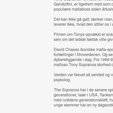
Gandolfini, er ligefrem med som 
populære mafiaboss siden årtusin
Det kan ikke gå galt, tænker ma
leverer ikke, hvad den stiller os i 
Filmen om Tonys opvækst er snare
selv om det sidste faktisk ville g
David Chases ikoniske mafia-epos
fortællinger i filmverdenen. Og se
dybereliggende i dag. Fra 1999 t
mafioso Tony Sopranos storhed o
Verden var blevet så selvfed og na
psykolog.
The Sopranos
har i de senere op
generationer, især i USA. Tanker
med nutidens generationskløft, h
unge stemmer har en ny dagsord