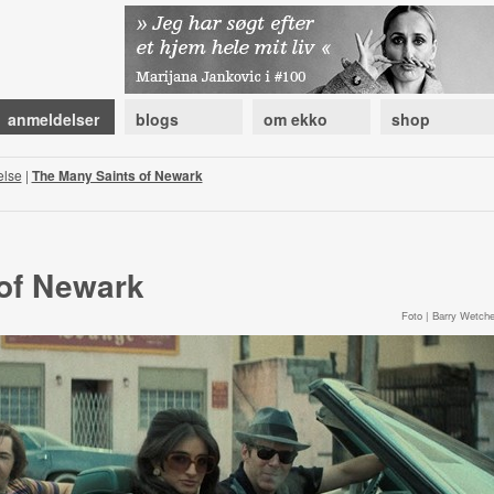
anmeldelser
blogs
om ekko
shop
else
|
The Many Saints of Newark
of Newark
Foto | Barry Wetche