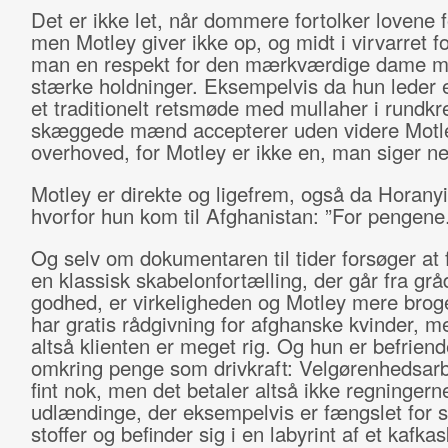
Det er ikke let, når dommere fortolker lovene fo
men Motley giver ikke op, og midt i virvarret
man en respekt for den mærkværdige dame m
stærke holdninger. Eksempelvis da hun leder en
et traditionelt retsmøde med mullaher i rundkr
skæggede mænd accepterer uden videre Motl
overhoved, for Motley er ikke en, man siger nej 
Motley er direkte og ligefrem, også da Horanyi
hvorfor hun kom til Afghanistan: ”For pengene.
Og selv om dokumentaren til tider forsøger a
en klassisk skabelonfortælling, der går fra gråd
godhed, er virkeligheden og Motley mere brog
har gratis rådgivning for afghanske kvinder, 
altså klienten er meget rig. Og hun er befriend
omkring penge som drivkraft: Velgørenhedsarb
fint nok, men det betaler altså ikke regningern
udlændinge, der eksempelvis er fængslet for 
stoffer og befinder sig i en labyrint af et kafkas