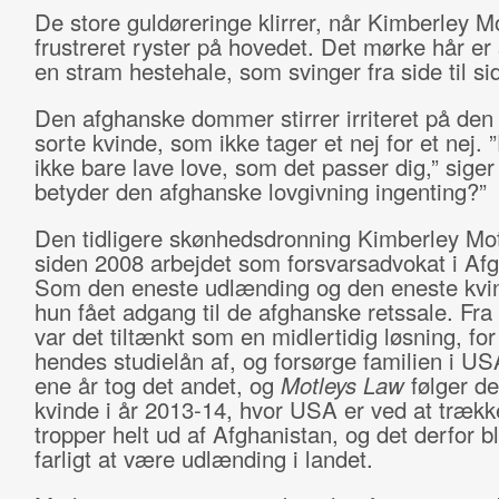
De store guldøreringe klirrer, når Kimberley M
frustreret ryster på hovedet. Det mørke hår er 
en stram hestehale, som svinger fra side til si
Den afghanske dommer stirrer irriteret på den s
sorte kvinde, som ikke tager et nej for et nej.
ikke bare lave love, som det passer dig,” siger 
betyder den afghanske lovgivning ingenting?”
Den tidligere skønhedsdronning Kimberley Mot
siden 2008 arbejdet som forsvarsadvokat i Afg
Som den eneste udlænding og den eneste kvi
hun fået adgang til de afghanske retssale. Fra
var det tiltænkt som en midlertidig løsning, for
hendes studielån af, og forsørge familien i U
ene år tog det andet, og
Motleys Law
følger de
kvinde i år 2013-14, hvor USA er ved at trækk
tropper helt ud af Afghanistan, og det derfor b
farligt at være udlænding i landet.