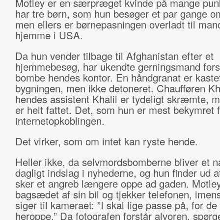
Motley er en særpræget kvinde på mange pun
har tre børn, som hun besøger et par gange om
men ellers er børnepasningen overladt til man
hjemme i USA.
Da hun vender tilbage til Afghanistan efter et
hjemmebesøg, har ukendte gerningsmand fors
bombe hendes kontor. En håndgranat er kastet
bygningen, men ikke detoneret. Chaufføren Kh
hendes assistent Khalil er tydeligt skræmte, 
er helt fattet. Det, som hun er mest bekymret f
internetopkoblingen.
Det virker, som om intet kan ryste hende.
Heller ikke, da selvmordsbomberne bliver et 
dagligt indslag i nyhederne, og hun finder ud af
sker et angreb længere oppe ad gaden. Motley
bagsædet af sin bil og tjekker telefonen, imens
siger til kameraet: ”I skal lige passe på, for de
heroppe.” Da fotografen forstår alvoren, spørg