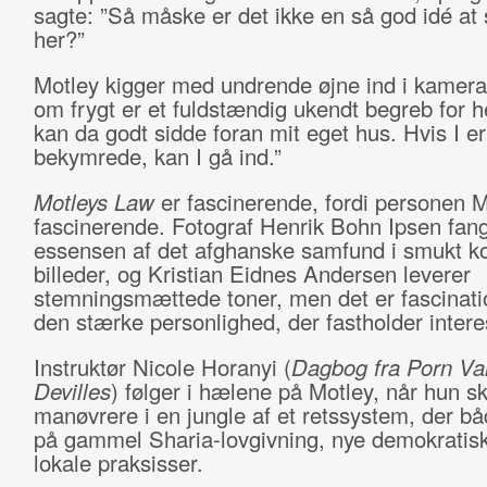
sagte: ”Så måske er det ikke en så god idé at 
her?”
Motley kigger med undrende øjne ind i kamer
om frygt er et fuldstændig ukendt begreb for 
kan da godt sidde foran mit eget hus. Hvis I er
bekymrede, kan I gå ind.”
Motleys Law
er fascinerende, fordi personen M
fascinerende. Fotograf Henrik Bohn Ipsen fan
essensen af det afghanske samfund i smukt k
billeder, og Kristian Eidnes Andersen leverer
stemningsmættede toner, men det er fascinati
den stærke personlighed, der fastholder inter
Instruktør Nicole Horanyi (
Dagbog fra Porn Val
Devilles
) følger i hælene på Motley, når hun sk
manøvrere i en jungle af et retssystem, der b
på gammel Sharia-lovgivning, nye demokratisk
lokale praksisser.