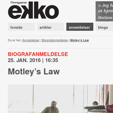
forside
artikler
anmeldelser
blogs
Du er her:
Anmeldelser
|
Biografanmeldelse
|
Motley’s Law
BIOGRAFANMELDELSE
25. JAN. 2016 | 16:35
Motley’s Law