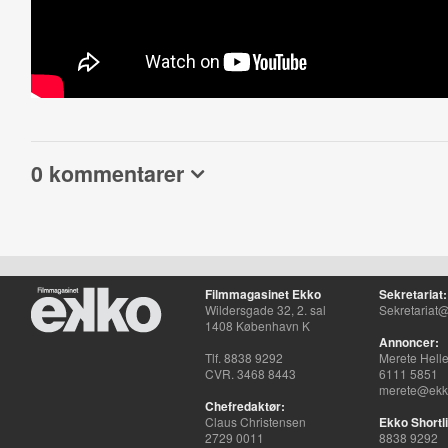
0 kommentarer
Filmmagasinet Ekko
Sekretariat:
Wildersgade 32, 2. sal
Sekretariat@
1408 København K
Annoncer:
Tlf. 8838 9292
Merete Hell
CVR. 3468 8443
6111 5851
merete@ekko
Chefredaktør:
Claus Christensen
Ekko Shortli
2729 0011
8838 9292