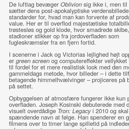
De luftlag bevæger
Oblivion
sig ikke i, men ti
sætter dens post-apokalyptiske verdensbillede
standarder for, hvad man kan forvente af prod
value. Her er til overflod majestætiske totalbil
trøstesløs og gold klode, hvor smadrede skibe,
stadioner stikker op fra jordoverfladen som
fugleskræmsler fra en fjern fortid.
I scenerne i Jack og Victorias lejlighed højt op
er
green screen
og computereffekter vellykket t
til fordel for et mere realistisk look med den m
gammeldags metode, hvor billeder – i dette til
betagende himmelhvælvinger – projiceres på
på settet.
Opbyggelsen af atmosfære fungerer ikke kun 
overfladen. Joseph Kosinski debuterede med d
visuelt overdådige
Tron: Legacy
i 2010 og skal 
spændende navn at følge. Han spenderer en 
filmens over to timer lange spilletid på indled