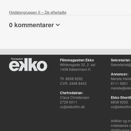
Hvidstengruppen II – De efterladte
0 kommentarer
Filmmagasinet Ekko
Sekretariat:
Wildersgade 32, 2. sal
Sekretariat@
1408 København K
Annoncer:
Tlf. 8838 9292
Merete Hell
CVR. 3468 8443
6111 5851
merete@ekko
Chefredaktør:
Claus Christensen
Ekko Shortli
2729 0011
8838 9292
cc@ekkofilm.dk
cc@ekkofilm
Artikler og i
indekseres u
distribueres