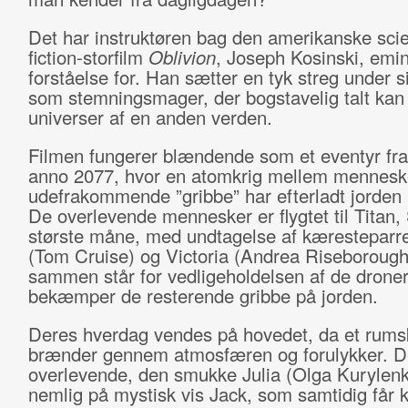
Det har instruktøren bag den amerikanske sci
fiction-storfilm
Oblivion
, Joseph Kosinski, emi
forståelse for. Han sætter en tyk streg under s
som stemningsmager, der bogstavelig talt kan
universer af en anden verden.
Filmen fungerer blændende som et eventyr fr
anno 2077, hvor en atomkrig mellem mennesk
udefrakommende ”gribbe” har efterladt jorden 
De overlevende mennesker er flygtet til Titan,
største måne, med undtagelse af kæresteparre
(Tom Cruise) og Victoria (Andrea Riseboroug
sammen står for vedligeholdelsen af de droner
bekæmper de resterende gribbe på jorden.
Deres hverdag vendes på hovedet, da et rums
brænder gennem atmosfæren og forulykker. D
overlevende, den smukke Julia (Olga Kurylenk
nemlig på mystisk vis Jack, som samtidig får