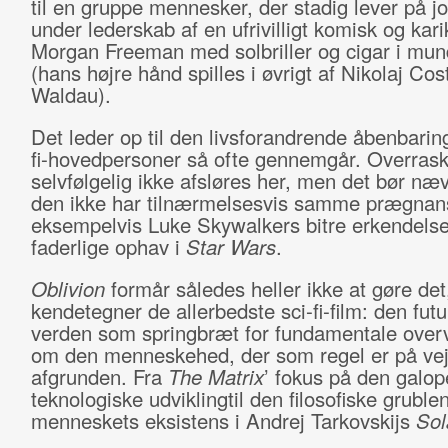
til en gruppe mennesker, der stadig lever på j
under lederskab af en ufrivilligt komisk og kari
Morgan Freeman med solbriller og cigar i mun
(hans højre hånd spilles i øvrigt af Nikolaj Cos
Waldau).
Det leder op til den livsforandrende åbenbarin
fi-hovedpersoner så ofte gennemgår. Overrask
selvfølgelig ikke afsløres her, men det bør næ
den ikke har tilnærmelsesvis samme prægna
eksempelvis Luke Skywalkers bitre erkendelse 
faderlige ophav i
Star Wars
.
Oblivion
formår således heller ikke at gøre det
kendetegner de allerbedste sci-fi-film: den futu
verden som springbræt for fundamentale overv
om den menneskehed, der som regel er på vej
afgrunden. Fra
The Matrix
’ fokus på den galo
teknologiske udviklingtil den filosofiske gruble
menneskets eksistens i Andrej Tarkovskijs
Sol