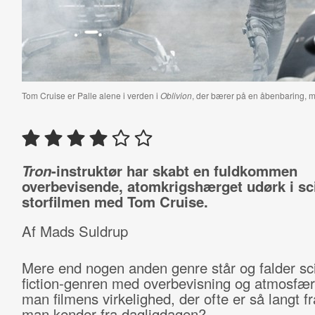
Tom Cruise er Palle alene i verden i
Oblivion
, der bærer på en åbenbaring, ma
Tron
-instruktør har skabt en fuldkommen
overbevisende, atomkrigshærget udørk i sci
storfilmen med Tom Cruise.
Af Mads Suldrup
Mere end nogen anden genre står og falder sc
fiction-genren med overbevisning og atmosfæ
man filmens virkelighed, der ofte er så langt f
man kender fra dagligdagen?