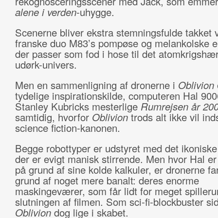
rekognosceringsscener med Jack, som emmer
alene i verden
-uhygge.
Scenerne bliver ekstra stemningsfulde takket
franske duo M83’s pompøse og melankolske el
der passer som fod i hose til det atomkrigshæ
udørk-univers.
Men en sammenligning af dronerne i
Oblivion
tydelige inspirationskilde, computeren Hal 900
Stanley Kubricks mesterlige
Rumrejsen år 20
samtidig, hvorfor
Oblivion
trods alt ikke vil ind
science fiction-kanonen.
Begge robottyper er udstyret med det ikoniske
der er evigt manisk stirrende. Men hvor Hal er
på grund af sine kolde kalkuler, er dronerne fa
grund af noget mere banalt: deres enorme
maskingeværer, som får lidt for meget spille
slutningen af filmen. Som sci-fi-blockbuster si
Oblivion
dog lige i skabet.