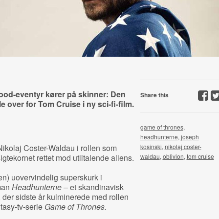
ood-eventyr kører på skinner: Den
Share this
e over for Tom Cruise i ny sci-fi-film.
game of thrones
,
headhunterne
,
joseph
g Nikolaj Coster-Waldau i rollen som
kosinski
,
nikolaj coster-
tekornet rettet mod utiltalende aliens.
waldau
,
oblivion
,
tom cruise
n) uovervindelig superskurk i
oman
Headhunterne
– et skandinavisk
 der sidste år kulminerede med rollen
tasy-tv-serie
Game of Thrones.