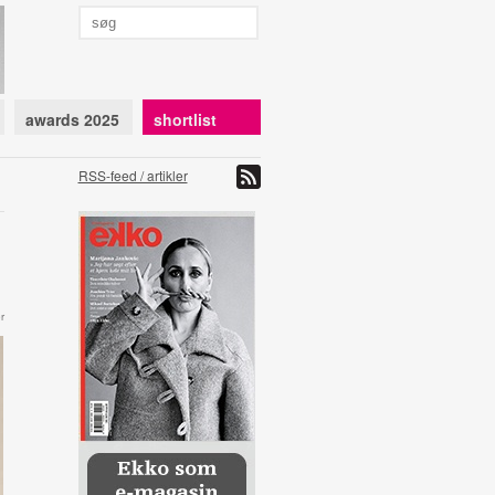
awards 2025
shortlist
RSS-feed / artikler
r