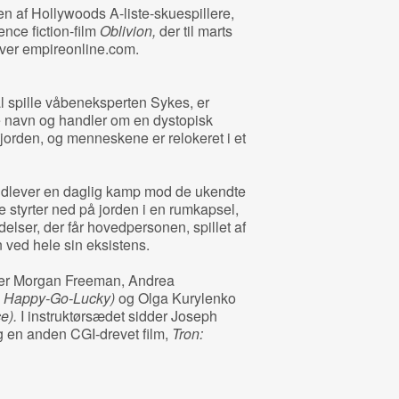
en af Hollywoods A-liste-skuespillere,
nce fiction-film
Oblivion,
der til marts
iver empireonline.com.
 spille våbeneksperten Sykes, er
 navn og handler om en dystopisk
 jorden, og menneskene er relokeret i et
, udlever en daglig kamp mod de ukendte
 styrter ned på jorden i en rumkapsel,
lser, der får hovedpersonen, spillet af
n ved hele sin eksistens.
n er Morgan Freeman, Andrea
g
Happy-Go-Lucky)
og Olga Kurylenko
e).
I instruktørsædet sidder Joseph
g en anden CGI-drevet film,
Tron: