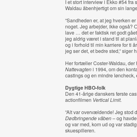
I et stort interview i Ekko #54 fra 
Waldau åbenhjertigt om sin lang
”Sandheden er, at jeg hverken er s
noget. Jeg arbejder, ikke også? O
lave … det er faktisk ret godt gåe
jeg aldrig været i stand til at pl
og i forhold til min karriere for ti
jeg ser det, et bedre sted,” siger h
Her fortæller Coster-Waldau, de
Nattevagten
i 1994, om den kontan
castings og en mindre løncheck, en
Dygtige HBO-folk
Den 41-årige danskers første cast
actionfilmen
Vertical Limit.
”Alt var overvældende! Jeg stod 
Dødbringende våben
– og havde 
og var med, kom ud og var stadig 
skuespilleren.