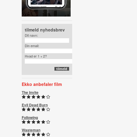
tilmeld nyhedsbrev
Dit navn:
Din email:
Hvad er 1 + 2?
Ekko anbefaler film
The Invite
Evil Dead Burn
Following
Wasteman