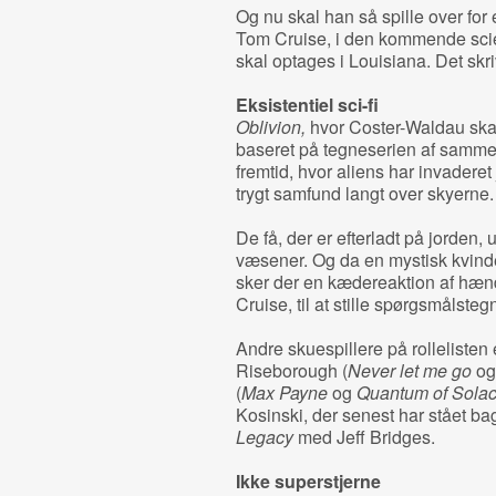
Og nu skal han så spille over for 
Tom Cruise, i den kommende scie
skal optages i Louisiana. Det skr
Eksistentiel sci-fi
Oblivion,
hvor Coster-Waldau skal
baseret på tegneserien af samme
fremtid, hvor aliens har invaderet
trygt samfund langt over skyerne.
De få, der er efterladt på jorden
væsener. Og da en mystisk kvinde
sker der en kædereaktion af hænde
Cruise, til at stille spørgsmålsteg
Andre skuespillere på rolleliste
Riseborough (
Never let me go
o
(
Max Payne
og
Quantum of Solac
Kosinski, der senest har stået ba
Legacy
med Jeff Bridges.
Ikke superstjerne