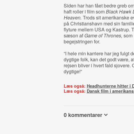
Siden har han fået bedre greb o
haft roller i film som
Black Hawk 
Heaven.
Trods sit amerikanske e
på Christianshavn med sin familie, 
flyture mellem USA og Kastrup. T
sæson af
Game of Thrones,
som h
begejstringen for.
”I hele min karriere har jeg fulgt
dygtige folk, kan det godt være, at 
rejsen bliver i hvert fald sjovere.
dygtige!”
Læs også:
Headhunterne hitter i
Læs også:
Dansk film i amerikans
0 kommentarer