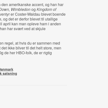
m den amerikanske accent, og han har
Down,
Wimbledon
og
Kingdom of
ventyr er Coster-Waldau blevet boende
og det er derfor blevet til utallige
il april kan man opleve ham i anden
an har svært ved at skjule
 den regel, at hvis du er sammen med
det ikke bliver til det helt store, men
 Og de her HBO-folk, de er rigtig
 Danmark
k satsning