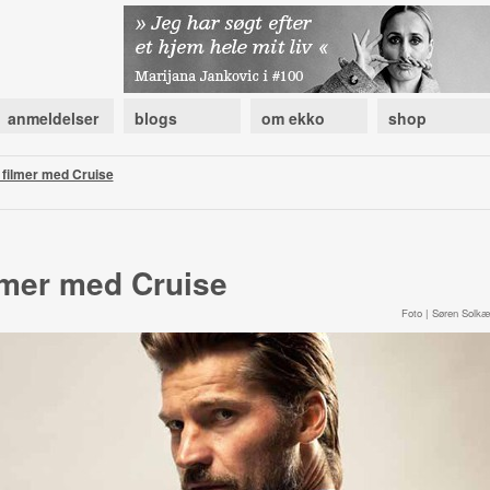
anmeldelser
blogs
om ekko
shop
filmer med Cruise
lmer med Cruise
Foto | Søren Solkæ