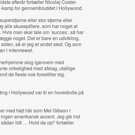
sidste efterår fortæller Nicolaj Coster-
e kamp for gennembruddet i Hollywood.
uperstjerne eller stor stjerne eller
g alle skuespillere, som har noget at
t. Hvis man skal tale om ’succes’, så har
anlægge noget. Det er bare en udvikling,
 år siden, så er jeg et andet sted. Og som
an i interviewet.
r herhjemme slog igennem med
te virkelighed med afslag, utallige
d de fleste nok forestiller sig.
ing i Hollywood var til en hovedrolle på
der med højt hår som Mel Gibson i
ingen amerikansk accent. Jeg gik ind
sådan lidt … Hold da op!” fortæller