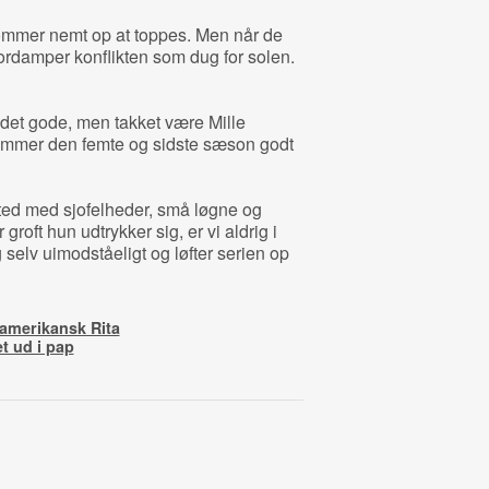
ommer nemt op at toppes. Men når de
ordamper konflikten som dug for solen.
 det gode, men takket være Mille
ommer den femte og sidste sæson godt
fsted med sjofelheder, små løgne og
roft hun udtrykker sig, er vi aldrig i
ig selv uimodståeligt og løfter serien op
 amerikansk Rita
t ud i pap