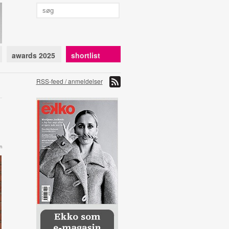
awards 2025
shortlist
RSS-feed / anmeldelser
n