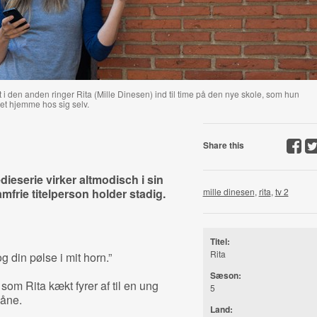
i den anden ringer Rita (Mille Dinesen) ind til time på den nye skole, som hun
t hjemme hos sig selv.
Share this
eserie virker altmodisch i sin
frie titelperson holder stadig.
mille dinesen
,
rita
,
tv 2
Titel:
Rita
 din pølse i mit horn.”
Sæson:
som Rita kækt fyrer af til en ung
5
kåne.
Land: