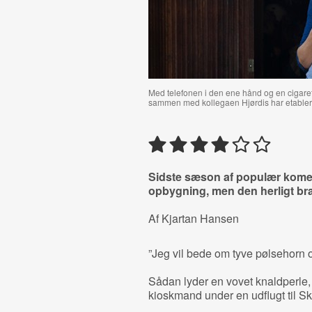
Med telefonen i den ene hånd og en cigaret 
sammen med kollegaen Hjørdis har etablere
Sidste sæson af populær komedi
opbygning, men den herligt bram
Af Kjartan Hansen
”Jeg vil bede om tyve pølsehorn og
Sådan lyder en vovet knaldperle, 
kioskmand under en udflugt til S