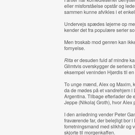
eller misforståelse opstår og leder 
sammen kunne afvikles i et enkelt
Undervejs spædes løjerne op med 
kender det fra populære serier s
Men troskab mod genren kan ikke
fornyelse.
Rita
er desuden fuld af mindre kar
Glimtvis overskygger de seriens 
eksempel veninden Hjørdis til en
To unge mænd, Alex og Maxim, ki
da de mødes på et vandrehjem i Lo
Argentina. Tilbage efterlader de e
Jeppe (Nikolaj Groth), hvor Alex 
I den anledning vender Peter Gan
fraværende far, der belejligt bor
forretningsmand med slikhår og ve
skjorte til morgenkaffen.