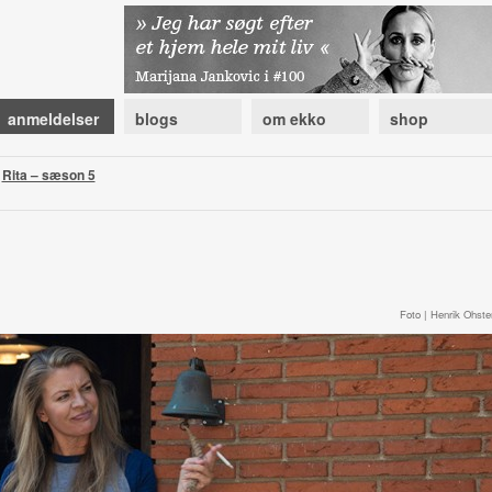
anmeldelser
blogs
om ekko
shop
|
Rita – sæson 5
Foto | Henrik Ohste