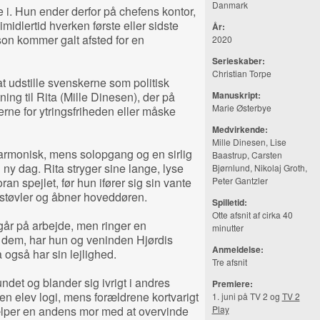
Danmark
 i. Hun ender derfor på chefens kontor,
imidlertid hverken første eller sidste
År:
on kommer galt afsted for en
2020
Serieskaber:
Christian Torpe
t udstille svenskerne som politisk
ing til Rita (Mille Dinesen), der på
Manuskript:
Marie Østerbye
ne for ytringsfriheden eller måske
Medvirkende:
Mille Dinesen, Lise
rmonisk, mens solopgang og en sirlig
Baastrup, Carsten
 ny dag. Rita stryger sine lange, lyse
Bjørnlund, Nikolaj Groth,
ran spejlet, før hun ifører sig sin vante
Peter Gantzler
støvler og åbner hoveddøren.
Spilletid:
Otte afsnit af cirka 40
går på arbejde, men ringer en
minutter
å dem, har hun og veninden Hjørdis
Anmeldelse:
 også har sin lejlighed.
Tre afsnit
det og blander sig ivrigt i andres
Premiere:
en elev logi, mens forældrene kortvarigt
1. juni på TV 2 og
TV 2
jælper en andens mor med at overvinde
Play