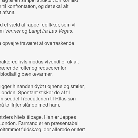
til konfrontation, og det skal alt
 afsnit.
et væld af rappe replikker, som vi
om
Venner
og
Langt fra Las Vegas
.
 opvejre fraværet af overraskende
akterer, hvis modus vivendi er uklar.
bærende roller og reducerer for
 blodfattig bænkevarmer.
gger hinanden dybt i øjnene og smiler,
ndon. Spontant stikker de af til
n seddel i receptionen til Ritas søn
på to linjer slår op med ham.
tzlers Niels tilbage. Han er Jeppes
 i London. Farmand er en præsentabel
ltrimmet fuldskæg, der allerede er iført