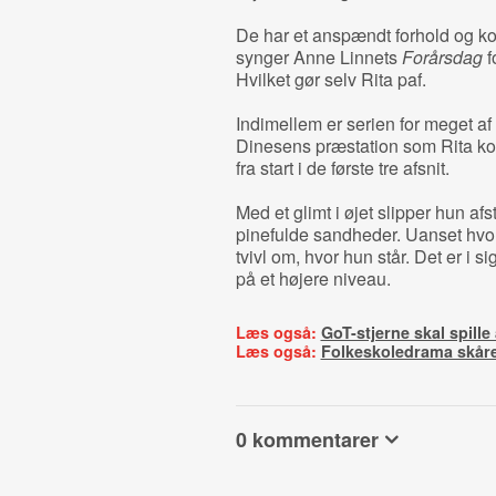
De har et anspændt forhold og k
synger Anne Linnets
Forårsdag
f
Hvilket gør selv Rita paf.
Indimellem er serien for meget af
Dinesens præstation som Rita k
fra start i de første tre afsnit.
Med et glimt i øjet slipper hun a
pinefulde sandheder. Uanset hvor g
tvivl om, hvor hun står. Det er i s
på et højere niveau.
Læs også:
GoT-stjerne skal spille
Læs også:
Folkeskoledrama skåre
0 kommentarer