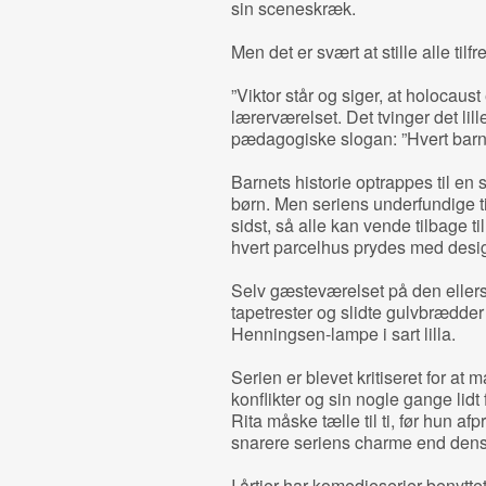
sin sceneskræk.
Men det er svært at stille alle tilfr
”Viktor står og siger, at holocaust
lærerværelset. Det tvinger det lill
pædagogiske slogan: ”Hvert barns
Barnets historie optrappes til en 
børn. Men seriens underfundige tite
sidst, så alle kan vende tilbage 
hvert parcelhus prydes med desi
Selv gæsteværelset på den eller
tapetrester og slidte gulvbrædder
Henningsen-lampe i sart lilla.
Serien er blevet kritiseret for at 
konflikter og sin nogle gange lid
Rita måske tælle til ti, før hun a
snarere seriens charme end den
I årtier har komedieserier benyttet