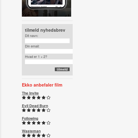
tilmeld nyhedsbrev
Dit navn:
Din email:
Hvad er 1 + 2?
Ekko anbefaler film
The Invite
Evil Dead Burn
Following
Wasteman