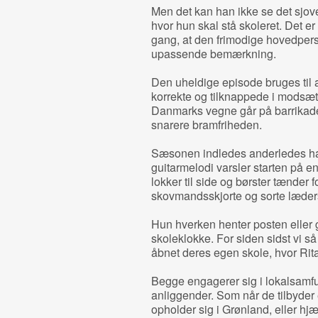
Men det kan han ikke se det sjove
hvor hun skal stå skoleret. Det er 
gang, at den frimodige hovedpers
upassende bemærkning.
Den uheldige episode bruges til a
korrekte og tilknappede i modsætn
Danmarks vegne går på barrikader
snarere bramfriheden.
Sæsonen indledes anderledes ha
guitarmelodi varsler starten på en
lokker til side og børster tænder fo
skovmandsskjorte og sorte læder
Hun hverken henter posten eller 
skoleklokke. For siden sidst vi s
åbnet deres egen skole, hvor Rita
Begge engagerer sig i lokalsamfun
anliggender. Som når de tilbyder 
opholder sig i Grønland, eller h