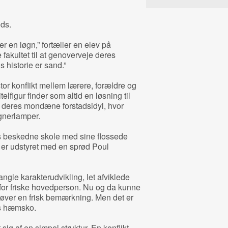
eds.
 er en løgn,” fortæller en elev på
e fakultet til at genoverveje deres
 historie er sand.”
stor konflikt mellem lærere, forældre og
lfigur finder som altid en løsning til
til deres mondæne forstadsidyl, hvor
gnerlamper.
s beskedne skole med sine flossede
 er udstyret med en sprød Poul
mangle karakterudvikling, let afviklede
t for friske hovedperson. Nu og da kunne
fprøver en frisk bemærkning. Men det er
s hæmsko.
 sig af en simpel struktur. En konflikt