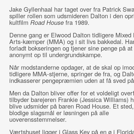
Jake Gyllenhaal har taget over fra Patrick Swa
spiller rollen som udsmideren Dalton i den opr
kultfilm
Road House
fra 1989.
Denne gang er Elwood Dalton tidligere Mixed 
Arts-kæmper (MMA) og i sit livs bakkedal. Ha
forladt bokseringen og tjener sine penge på at s
anonymt op til undergrundskampe.
Når modstanderne opdager, at de skal op imo
tidligere MMA-stjerne, springer de fra, og Dal
indkasserer pengepræmien uden at få sved p
Men da Dalton bliver offer for et voldeligt over
tilbyder barejeren Frankie (Jessica Williams) 
blive udsmider på baren Road House. Et sted,
blodige slagsmål er løsningen på alle
uoverensstemmelser.
Værtshuset ligger i Glass Key på en ø i Florid