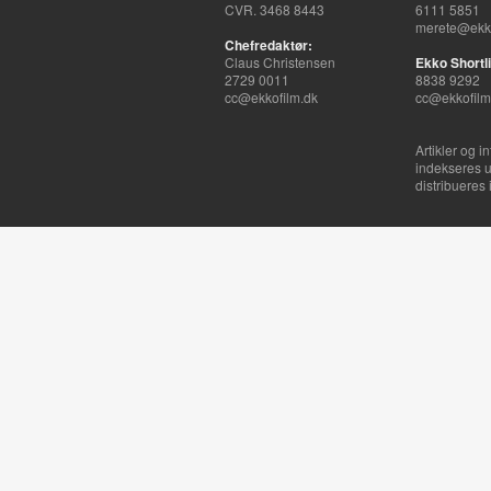
CVR. 3468 8443
6111 5851
merete@ekko
Chefredaktør:
Claus Christensen
Ekko Shortli
2729 0011
8838 9292
cc@ekkofilm.dk
cc@ekkofilm
Artikler og i
indekseres u
distribueres