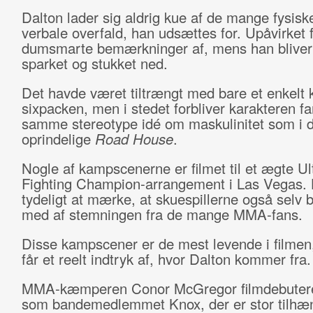
Dalton lader sig aldrig kue af de mange fysisk
verbale overfald, han udsættes for. Upåvirket 
dumsmarte bemærkninger af, mens han bliver 
sparket og stukket ned.
Det havde været tiltrængt med bare et enkelt 
sixpacken, men i stedet forbliver karakteren fa
samme stereotype idé om maskulinitet som i 
oprindelige
Road House
.
Nogle af kampscenerne er filmet til et ægte Ul
Fighting Champion-arrangement i Las Vegas. 
tydeligt at mærke, at skuespillerne også selv b
med af stemningen fra de mange MMA-fans.
Disse kampscener er de mest levende i filme
får et reelt indtryk af, hvor Dalton kommer fra
MMA-kæmperen Conor McGregor filmdebuterer
som bandemedlemmet Knox, der er stor tilhæn