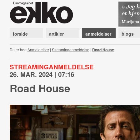
forside
artikler
anmeldelser
blogs
Du er her:
Anmeldelser
|
Streaminganmeldelse
|
Road House
STREAMINGANMELDELSE
26. MAR. 2024 | 07:16
Road House