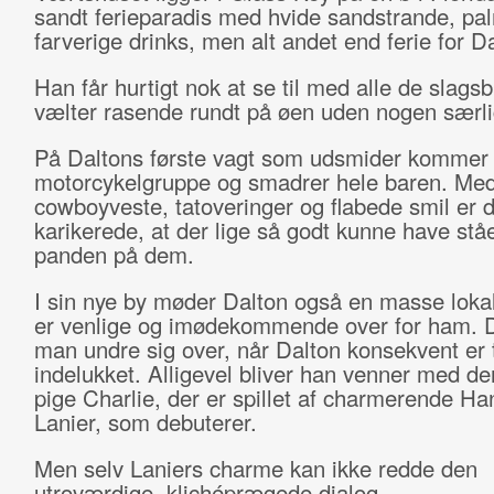
sandt ferieparadis med hvide sandstrande, pa
farverige drinks, men alt andet end ferie for D
Han får hurtigt nok at se til med alle de slagsb
vælter rasende rundt på øen uden nogen særl
På Daltons første vagt som udsmider kommer 
motorcykelgruppe og smadrer hele baren. Me
cowboyveste, tatoveringer og flabede smil er 
karikerede, at der lige så godt kunne have ståe
panden på dem.
I sin nye by møder Dalton også en masse lokal
er venlige og imødekommende over for ham. 
man undre sig over, når Dalton konsekvent er
indelukket. Alligevel bliver han venner med d
pige Charlie, der er spillet af charmerende H
Lanier, som debuterer.
Men selv Laniers charme kan ikke redde den
utroværdige, klichéprægede dialog.