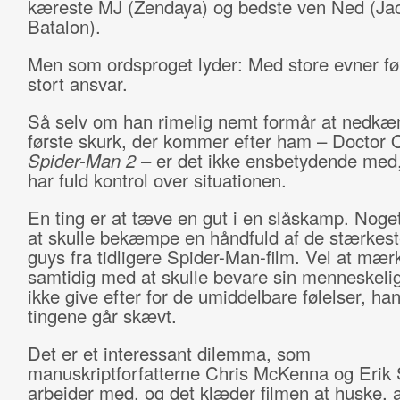
kæreste MJ (Zendaya) og bedste ven Ned (Ja
Batalon).
Men som ordsproget lyder: Med store evner føl
stort ansvar.
Så selv om han rimelig nemt
formår
at nedkæ
første skurk, der kommer efter ham – Doctor 
Spider-Man 2
– er det ikke ensbetydende med,
har fuld kontrol over situationen.
En ting er at tæve en gut i en slåskamp. Noge
at skulle bekæmpe en håndfuld af de stærkes
guys fra tidligere Spider-Man-film. Vel at mær
samtidig med at skulle bevare sin menneskeli
ikke give efter for de umiddelbare følelser, han
tingene går skævt.
Det er et interessant dilemma, som
manuskriptforfatterne Chris McKenna og Eri
arbejder med, og det klæder filmen at huske, a