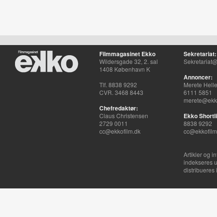
Filmmagasinet Ekko
Sekretariat:
Wildersgade 32, 2. sal
Sekretariat@
1408 København K
Annoncer:
Tlf. 8838 9292
Merete Hell
CVR. 3468 8443
6111 5851
merete@ekko
Chefredaktør:
Claus Christensen
Ekko Shortli
2729 0011
8838 9292
cc@ekkofilm.dk
cc@ekkofilm
Artikler og i
indekseres u
distribueres