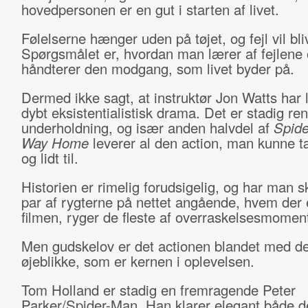
hovedpersonen er en gut i starten af livet.
Følelserne hænger uden på tøjet, og fejl vil bl
Spørgsmålet er, hvordan man lærer af fejlene
håndterer den modgang, som livet byder på.
Dermed ikke sagt, at instruktør Jon Watts har l
dybt eksistentialistisk drama. Det er stadig re
underholdning, og især anden halvdel af
Spid
Way Home
leverer al den action, man kunne t
og lidt til.
Historien er rimelig forudsigelig, og har man sk
par af rygterne på nettet angående, hvem der 
filmen, ryger de fleste af overraskelsesmomen
Men gudskelov er det actionen blandet med d
øjeblikke, som er kernen i oplevelsen.
Tom Holland er stadig en fremragende Peter
Parker/Spider-Man. Han klarer
elegant
både d