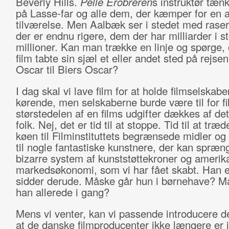
Beverly Hills.
Pelle Erobreren
s instruktør tænk
på Lasse-far og alle dem, der kæmper for en 
tilværelse. Men Aalbæk ser i stedet med raser
der er endnu rigere, dem der har milliarder i st
millioner. Kan man trække en linje og spørge
film tabte sin sjæl et eller andet sted på rejsen
Oscar til Biers Oscar?
I dag skal vi lave film for at holde filmselskabe
kørende, men selskaberne burde være til for f
størstedelen af en films udgifter dækkes af de
folk. Nej, det er tid til at stoppe. Tid til at træd
køen til Filminstituttets begrænsede midler og
til nogle fantastiske kunstnere, der kan spræn
bizarre system af kunststøttekroner og amerik
markedsøkonomi, som vi har fået skabt. Han e
sidder derude. Måske går hun i børnehave? M
han allerede i gang?
Mens vi venter, kan vi passende introducere d
at de danske filmproducenter ikke længere er i