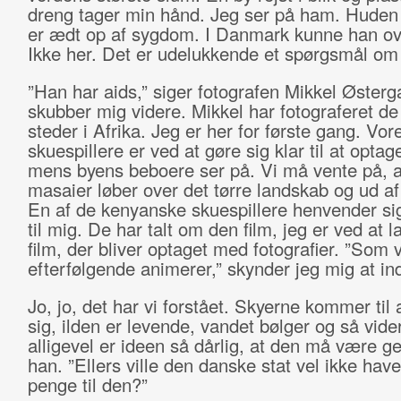
dreng tager min hånd. Jeg ser på ham. Huden 
er ædt op af sygdom. I Danmark kunne han ov
Ikke her. Det er udelukkende et spørgsmål om
”Han har aids,” siger fotografen Mikkel Østerg
skubber mig videre. Mikkel har fotograferet de 
steder i Afrika. Jeg er her for første gang. Vor
skuespillere er ved at gøre sig klar til at opta
mens byens beboere ser på. Vi må vente på, a
masaier løber over det tørre landskab og ud af 
En af de kenyanske skuespillere henvender sig 
til mig. De har talt om den film, jeg er ved at l
film, der bliver optaget med fotografier. ”Som v
efterfølgende animerer,” skynder jeg mig at in
Jo, jo, det har vi forstået. Skyerne kommer til
sig, ilden er levende, vandet bølger og så vid
alligevel er ideen så dårlig, at den må være gen
han. ”Ellers ville den danske stat vel ikke have
penge til den?”