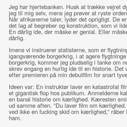
Jeg har hjertebanken. Husk at trække vejret dy
jeg til mig selv, mens jeg prøver at ryste orde
Når afrikanerne taler, lyder det oprigtigt. De er 
det lag af begreber og konstruktion, som vi lid
En dårlig ide, der måske er genial. Eller måsk
dårlig.
Imens vi instruerer statisterne, som er flygtnin
igangværende borgerkrig, i at agere flygtninge
borgerkrig, kommer jeg pludselig i tanke om n
skrev engang en hurtig ide til en historie. Det v
efter premieren på min debutfilm for snart tyve
Ideen var: En instruktør laver en katastrofal fi
et gigantisk flop hos publikum. Anmelderne ka
en banal historie om kærlighed. Kæresten sm
ud samme aften. ”Du laver film om kærlighed
ved ikke en fucking skid om kærlighed,” råber 
ham.