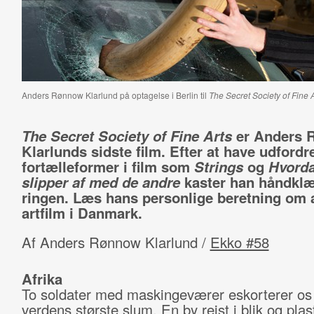
Anders Rønnow Klarlund på optagelse i Berlin til
The Secret Society of Fine A
The Secret Society of Fine Arts
er Anders
Klarlunds sidste film. Efter at have udfordr
fortælleformer i film som
Strings
og
Hvorda
slipper af med de andre
kaster han håndklæ
ringen. Læs hans personlige beretning om a
artfilm i Danmark.
Af Anders Rønnow Klarlund /
Ekko #58
Afrika
To soldater med maskingeværer eskorterer o
verdens største slum. En by rejst i blik og plas