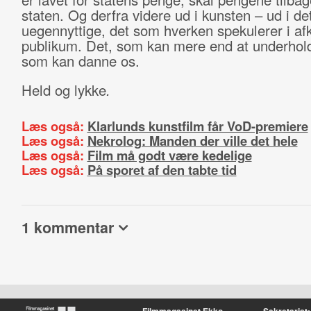
staten. Og derfra videre ud i kunsten – ud i de
uegennyttige, det som hverken spekulerer i afk
publikum. Det, som kan mere end at underhol
som kan danne os.
Held og lykke
.
Læs også:
Klarlunds kunstfilm får VoD-premiere
Læs også:
Nekrolog: Manden der ville det hele
Læs også:
Film må godt være kedelige
Læs også:
På sporet af den tabte tid
1 kommentar