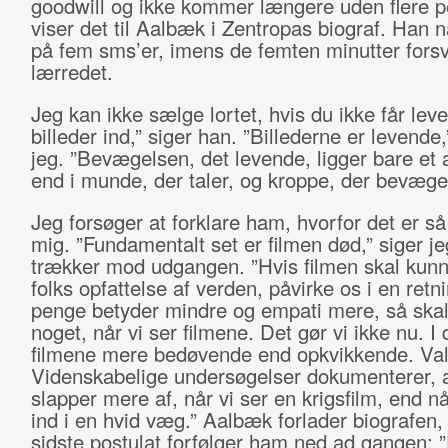
goodwill og ikke kommer længere uden flere 
viser det til Aalbæk i Zentropas biograf. Han n
på fem sms’er, imens de femten minutter fors
lærredet.
Jeg kan ikke sælge lortet, hvis du ikke får lev
billeder ind,” siger han. ”Billederne er levend
jeg. ”Bevægelsen, det levende, ligger bare et 
end i munde, der taler, og kroppe, der bevæger
Jeg forsøger at forklare ham, hvorfor det er så 
mig. ”Fundamentalt set er filmen død,” siger j
trækker mod udgangen. ”Hvis filmen skal kunne
folks opfattelse af verden, påvirke os i en retn
penge betyder mindre og empati mere, så skal 
noget, når vi ser filmene. Det gør vi ikke nu. I 
filmene mere bedøvende end opkvikkende. Va
Videnskabelige undersøgelser dokumenterer, a
slapper mere af, når vi ser en krigsfilm, end når
ind i en hvid væg.” Aalbæk forlader biografen,
sidste postulat forfølger ham ned ad gangen: ”