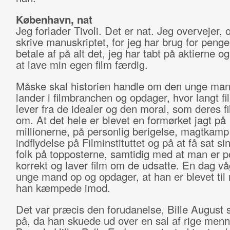
København, nat
Jeg forlader Tivoli. Det er nat. Jeg overvejer, 
skrive manuskriptet, for jeg har brug for pengen
betale af på alt det, jeg har tabt på aktierne o
at lave min egen film færdig.
Måske skal historien handle om den unge man
lander i filmbranchen og opdager, hvor langt f
lever fra de idealer og den moral, som deres f
om. At det hele er blevet en formørket jagt på
millionerne, på personlig berigelse, magtkam
indflydelse på Filminstituttet og på at få sat s
folk på topposterne, samtidig med at man er po
korrekt og laver film om de udsatte. En dag v
unge mand op og opdager, at han er blevet til 
han kæmpede imod.
Det var præcis den forudanelse, Bille August s
på, da han skuede ud over en sal af rige menn