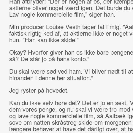
Han afbryder: ”Der er nogen af os, der kæmper
aktierne bliver noget værd igen. Det burde du
Lav nogle kommercielle film,” siger han.
Min producer Louise Vesth tager fat i mig. ”A
faktisk rigtig ked af, at aktierne ikke er noget 
hun. ”Han kan ikke skide.”
Okay? Hvorfor giver han os ikke bare pengene
så? De står jo på hans konto.”
Du skal være sød ved ham. Vi bliver nødt til a
hinanden i denne her situation.”
Jeg ryster på hovedet.
Kan du ikke selv høre det? Det er jo en sekt. V
dem vores penge, og nu skal vi være tro mod 
og lave nogle kommercielle film, så Aalbæk i
sove om natten skråstreg skide-om-morgenen 
længere behøver at have det dårligt over, at h