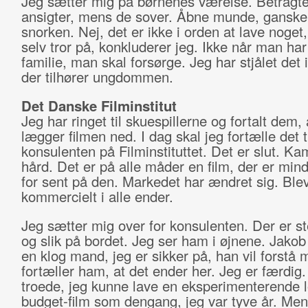
Jeg sætter mig på børnenes værelse. Betragte
ansigter, mens de sover. Åbne munde, ganske 
snorken. Nej, det er ikke i orden at lave noge
selv tror på, konkluderer jeg. Ikke når man har
familie, man skal forsørge. Jeg har stjålet det in
der tilhører ungdommen.
Det Danske Filminstitut
Jeg har ringet til skuespillerne og fortalt dem, 
lægger filmen ned. I dag skal jeg fortælle det ti
konsulenten på Filminstituttet. Det er slut. Ka
hård. Det er på alle måder en film, der er mind
for sent på den. Markedet har ændret sig. Ble
kommercielt i alle ender.
Jeg sætter mig over for konsulenten. Der er s
og slik på bordet. Jeg ser ham i øjnene. Jakob
en klog mand, jeg er sikker på, han vil forstå 
fortæller ham, at det ender her. Jeg er færdig.
troede, jeg kunne lave en eksperimenterende 
budget-film som dengang, jeg var tyve år. Men