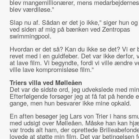
blev mangemillionærer, mens medarbejdernes 
blev værdiløse.”
Slap nu af. Sådan er det jo ikke,” siger hun og
ved siden af mig på bænken ved Zentropas
swimmingpool.
Hvordan er det så? Kan du ikke se det? Vi er 
revet med i en guldfeber. Det var ikke derfor, 
at lave film. Vi begyndte, fordi vi ville ændre v
ville lave kompromisløse film.”
Triers villa ved Mølleåen
Det var de sidste ord, jeg udvekslede med min
Efterfølgende forsøger jeg at få fat på hende et
gange, men hun besvarer ikke mine opkald.
En aften besøger jeg Lars von Trier i hans smu
med udsigt over Mølleåen. Måske han kan hj
var trods alt ham, der oprettede Brilleabefond
lovede at støtte min film. Det var betingelsen fo