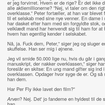
er jeg forvirret. Hvem er de rige? Er det ikke 
alle aktiemillionerne? ”Nej, vi taler om den rigt
overklasse.” Peter fortæller, at han var blevet
til et selskab med sine nye venner. En dame i r
har dasket efter ham med sin forgyldte stok, o
velklædt mand har henvendt sig til ham for at 
hvem han egentlig kender i selskabet.
Nå, ja. Fuck dem, Peter,” siger jeg og sluger 
skuffelse. Han ser mig i øjnene.
Jeg vil smide 50.000 lige nu, hvis du går i ga
manuskript, der nakker overklassen,” siger ha
foreslår en skitse: En ung mand gifter sig ind i
overklassen. Opdager hvor syge de er. Og så
han dem.
Har Per Fly ikke lavet den film?”
Arven
? Nej. Det' jo fandeme en hyldest til de s
han.