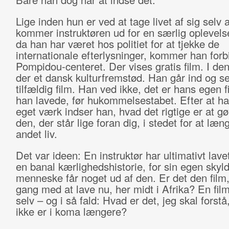
Lige inden hun er ved at tage livet af sig selv 
kommer instruktøren ud for en særlig oplevels
da han har været hos politiet for at tjekke de
internationale efterlysninger, kommer han forb
Pompidou-centeret. Der vises gratis film. I de
der et dansk kulturfremstød. Han går ind og s
tilfældig film. Han ved ikke, det er hans egen f
han lavede, før hukommelsestabet. Efter at hav
eget værk indser han, hvad det rigtige er at gø
den, der står lige foran dig, i stedet for at læn
andet liv.
Det var ideen: En instruktør har ultimativt lavet
en banal kærlighedshistorie, for sin egen skyl
menneske får noget ud af den. Er det den film, 
gang med at lave nu, her midt i Afrika? En film
selv – og i så fald: Hvad er det, jeg skal forstå
ikke er i koma længere?