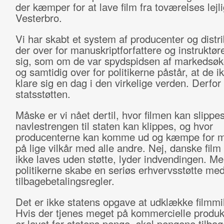
der kæmper for at lave film fra toværelses lejl
Vesterbro.
Vi har skabt et system af producenter og distri
der over for manuskriptforfattere og instruktør
sig, som om de var spydspidsen af markedsø
og samtidig over for politikerne påstår, at de 
klare sig en dag i den virkelige verden. Derfor
statsstøtten.
Måske er vi nået dertil, hvor filmen kan slippes 
navlestrengen til staten kan klippes, og hvor
producenterne kan komme ud og kæmpe for mi
på lige vilkår med alle andre. Nej, danske film
ikke laves uden støtte, lyder indvendingen. M
politikerne skabe en seriøs erhvervsstøtte me
tilbagebetalingsregler.
Det er ikke statens opgave at udklække filmmi
Hvis der tjenes meget på kommercielle produk
er lavet for statens penge, skal pengene tilbage