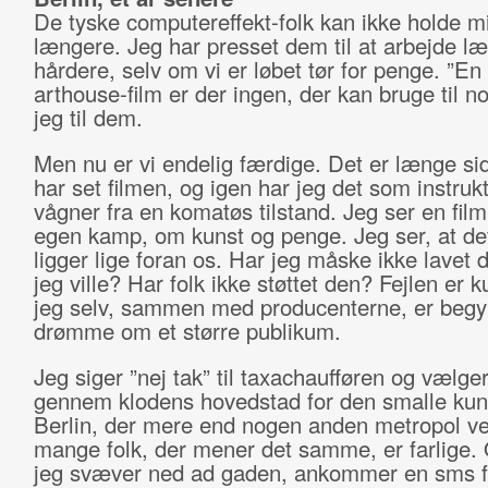
De tyske computereffekt-folk kan ikke holde m
længere. Jeg har presset dem til at arbejde l
hårdere, selv om vi er løbet tør for penge. ”En
arthouse-film er der ingen, der kan bruge til no
jeg til dem.
Men nu er vi endelig færdige. Det er længe sid
har set filmen, og igen har jeg det som instruk
vågner fra en komatøs tilstand. Jeg ser en fil
egen kamp, om kunst og penge. Jeg ser, at de
ligger lige foran os. Har jeg måske ikke lavet d
jeg ville? Har folk ikke støttet den? Fejlen er k
jeg selv, sammen med producenterne, er begy
drømme om et større publikum.
Jeg siger ”nej tak” til taxachaufføren og vælger
gennem klodens hovedstad for den smalle kun
Berlin, der mere end nogen anden metropol ved
mange folk, der mener det samme, er farlige
jeg svæver ned ad gaden, ankommer en sms f