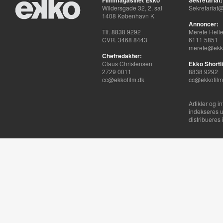
Filmmagasinet Ekko
Sekretariat:
Wildersgade 32, 2. sal
Sekretariat@
1408 København K
Annoncer:
Tlf. 8838 9292
Merete Hell
CVR. 3468 8443
6111 5851
merete@ekko
Chefredaktør:
Claus Christensen
Ekko Shortli
2729 0011
8838 9292
cc@ekkofilm.dk
cc@ekkofilm
Artikler og i
indekseres u
distribueres