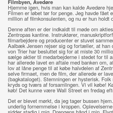
Filmbyen, Avedøre
Hjemme igen, hvis man kan kalde Avedøre h
Filmen er løbet tør for penge. Jeg havde fået 
million af filmkonsulenten, og nu er hun holdt 
Denne aften er der indkaldt til møde om akties
Zentropas kantine. Instruktører, manuskriptforf
filmarbejdere og producenter er stuvet samme
Aalbæk Jensen rejser sig og fortæller, at han 
von Trier har besluttet sig for at miste 30 milli
sælge aktier til medarbejderne i stedet for til 
har allerede lavet en aftale med banken om, at
lov at låne penge til at købe halvdelen af Zent
selve firmaet, men de film, der allerede er lave
(bagkataloget). Stemningen er hysterisk. Folk 
kryds og tværs af forsamlingen. Vi vil købe! K
køb! Det kunne være Wall Street en fredag ef
Det er blevet mørkt, da jeg tager bussen hjem
underlig fornemmelse i kroppen. Oplevelserne 
sidder stadig i mig. Drengens hånd i min. Flyg