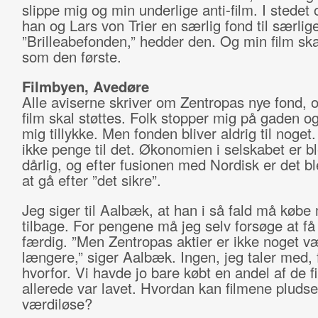
slippe mig og min underlige anti-film. I stedet 
han og Lars von Trier en særlig fond til særlige
”Brilleabefonden,” hedder den. Og min film ska
som den første.
Filmbyen, Avedøre
Alle aviserne skriver om Zentropas nye fond, 
film skal støttes. Folk stopper mig på gaden o
mig tillykke. Men fonden bliver aldrig til noget.
ikke penge til det. Økonomien i selskabet er b
dårlig, og efter fusionen med Nordisk er det blev
at gå efter ”det sikre”.
Jeg siger til Aalbæk, at han i så fald må købe 
tilbage. For pengene må jeg selv forsøge at få
færdig. ”Men Zentropas aktier er ikke noget v
længere,” siger Aalbæk. Ingen, jeg taler med, 
hvorfor. Vi havde jo bare købt en andel af de f
allerede var lavet. Hvordan kan filmene pludse
værdiløse?