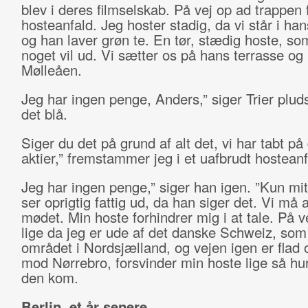
blev i deres filmselskab. På vej op ad trappen f
hosteanfald. Jeg hoster stadig, da vi står i ha
og han laver grøn te. En tør, stædig hoste, s
noget vil ud. Vi sætter os på hans terrasse og
Mølleåen.
Jeg har ingen penge, Anders,” siger Trier pluds
det blå.
Siger du det på grund af alt det, vi har tabt på
aktier,” fremstammer jeg i et uafbrudt hosteanf
Jeg har ingen penge,” siger han igen. ”Kun mi
ser oprigtig fattig ud, da han siger det. Vi må 
mødet. Min hoste forhindrer mig i at tale. På v
lige da jeg er ude af det danske Schweiz, som
området i Nordsjælland, og vejen igen er flad 
mod Nørrebro, forsvinder min hoste lige så hur
den kom.
Berlin, et år senere