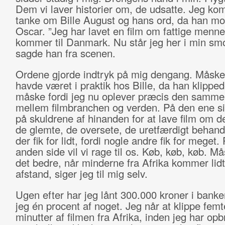
Dem vi laver historier om, de udsatte. Jeg ko
tanke om Bille August og hans ord, da han mo
Oscar. ”Jeg har lavet en film om fattige menne
kommer til Danmark. Nu står jeg her i min smo
sagde han fra scenen.
Ordene gjorde indtryk på mig dengang. Måske 
havde været i praktik hos Bille, da han klipped
måske fordi jeg nu oplever præcis den samme 
mellem filmbranchen og verden. På den ene sid
på skuldrene af hinanden for at lave film om d
de glemte, de oversete, de uretfærdigt behan
der fik for lidt, fordi nogle andre fik for meget.
anden side vil vi rage til os. Køb, køb, køb. Må
det bedre, når minderne fra Afrika kommer lid
afstand, siger jeg til mig selv.
Ugen efter har jeg lånt 300.000 kroner i banke
jeg én procent af noget. Jeg når at klippe fem
minutter af filmen fra Afrika, inden jeg har opb