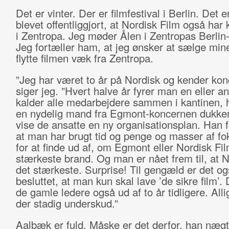
Det er vinter. Der er filmfestival i Berlin. Det 
blevet offentliggjort, at Nordisk Film også har 
i Zentropa. Jeg møder Ålen i Zentropas Berlin-
Jeg fortæller ham, at jeg ønsker at sælge mine
flytte filmen væk fra Zentropa.
”Jeg har været to år på Nordisk og kender kon
siger jeg. ”Hvert halve år fyrer man en eller a
kalder alle medarbejdere sammen i kantinen, 
en nydelig mand fra Egmont-koncernen dukker 
vise de ansatte en ny organisationsplan. Han f
at man har brugt tid og penge og masser af f
for at finde ud af, om Egmont eller Nordisk Fil
stærkeste brand. Og man er nået frem til, at N
det stærkeste. Surprise! Til gengæld er det og
besluttet, at man kun skal lave ’de sikre film’. 
de gamle ledere også ud af to år tidligere. Alli
der stadig underskud.”
Aalbæk er fuld. Måske er det derfor, han nægt