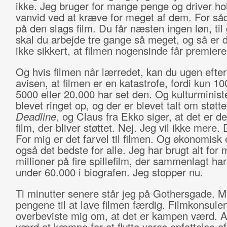
ikke. Jeg bruger for mange penge og driver hold
vanvid ved at kræve for meget af dem. For såd
på den slags film. Du får næsten ingen løn, ti
skal du arbejde tre gange så meget, og så er de
ikke sikkert, at filmen nogensinde får premiere
Og hvis filmen når lærredet, kan du ugen efter
avisen, at filmen er en katastrofe, fordi kun 10
5000 eller 20.000 har set den. Og kulturminist
blevet ringet op, og der er blevet talt om støttev
Deadline
, og Claus fra Ekko siger, at det er de
film, der bliver støttet. Nej. Jeg vil ikke mere. 
For mig er det farvel til filmen. Og økonomisk 
også det bedste for alle. Jeg har brugt alt for
millioner på fire spillefilm, der sammenlagt har
under 60.000 i biografen. Jeg stopper nu.
Ti minutter senere står jeg på Gothersgade. 
pengene til at lave filmen færdig. Filmkonsule
overbeviste mig om, at det er kampen værd. At
værd at kæmpe for at flytte vores opfattelse af