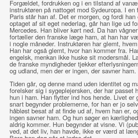
Forgældet, fordrukken og i en tilstand af van
instruktøren på nattoget mod Sydeuropa. I en fo
Paris står han af. Det er morgen, og fordi han 
optaget af sit eget nederlag, går han lige ud fo
Mercedes. Han bliver kørt ned. Da han vågner
fortæller den franske læge ham, at han har v
i nogle måneder. Instruktøren har glemt, hvem
Han har også glemt, hvor han kommer fra. Han
engelsk, menkan ikke huske sit modersmål. 
de franske myndigheder tjekker efterlysningern
og udland, men der er ingen, der savner ham.
Tiden går, og denne mand uden identitet og mål
forelsker sig i sygeplejersken, der har passet
hun i ham. Han flytter ind hos hende. Livet er
snart begynder problemerne, for han er jo sel
håbløst besat af at finde ud af, hvem han er, o
ingen savner ham. Og hun søger en kærlighe
aldrig kommer. Hun begynder at visne. Vi (pu
ved, at det liv, han havde, ikke er værd at læn
Bare han dog når at indse det.