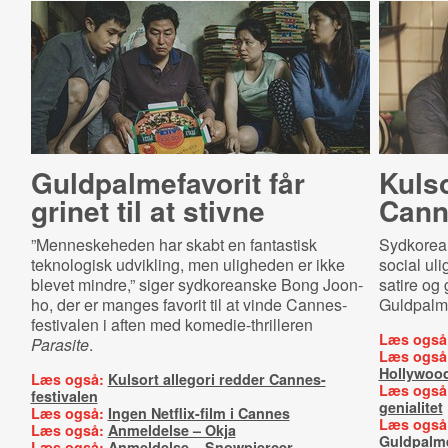
Guld­pal­me­fa­vo­rit får
Kulso
grinet til at stivne
Can­ne
”Menneskeheden har skabt en fantastisk
Sydkorea
teknologisk udvikling, men uligheden er ikke
social ul
blevet mindre,” siger sydkoreanske Bong Joon-
satire og
ho, der er manges favorit til at vinde Cannes-
Guldpalme
festivalen i aften med komedie-thrilleren
Læs også
Parasite
.
Læs også
Hollywoo
Læs også:
Kulsort allegori redder Cannes-
Læs også
festivalen
genialitet
Læs også:
Ingen Netflix-film i Cannes
Læs også
Læs også:
Anmeldelse – Okja
Guldpalm
Læs også:
Anmeldelse – Snowpiercer