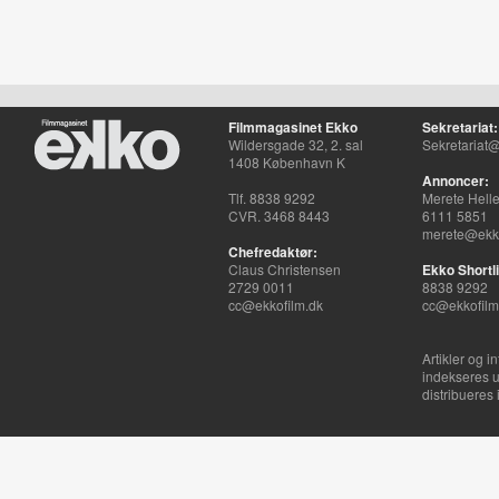
Filmmagasinet Ekko
Sekretariat:
Wildersgade 32, 2. sal
Sekretariat@
1408 København K
Annoncer:
Tlf. 8838 9292
Merete Hell
CVR. 3468 8443
6111 5851
merete@ekko
Chefredaktør:
Claus Christensen
Ekko Shortli
2729 0011
8838 9292
cc@ekkofilm.dk
cc@ekkofilm
Artikler og i
indekseres u
distribueres