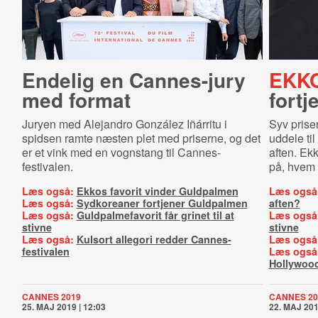
Endelig en Cannes-jury
EKK
med format
fort
Juryen med Alejandro González Iñárritu i
Syv prise
spidsen ramte næsten plet med priserne, og det
uddele ti
er et vink med en vognstang til Cannes-
aften. Ek
festivalen.
på, hvem 
Læs også:
Ekkos favorit vinder Guldpalmen
Læs også
Læs også:
Sydkoreaner fortjener Guldpalmen
aften?
Læs også:
Guldpalmefavorit får grinet til at
Læs også
stivne
stivne
Læs også:
Kulsort allegori redder Cannes-
Læs også
festivalen
Læs også
Hollywoo
CANNES 2019
CANNES 20
25. MAJ 2019 | 12:03
22. MAJ 201