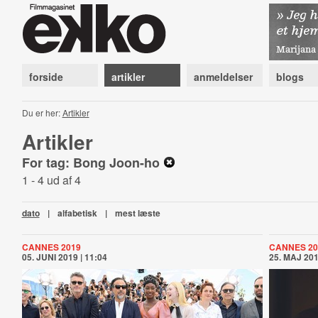
forside
artikler
anmeldelser
blogs
Du er her:
Artikler
Artikler
For tag: Bong Joon-ho
1 - 4 ud af 4
dato
|
alfabetisk
|
mest læste
CANNES 2019
CANNES 20
05. JUNI 2019 | 11:04
25. MAJ 201