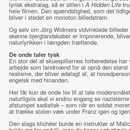
lyrisk ekstralag, så er stilen i
A Hidden Life
tru
hele filmen. Den spændstighed, som det tidlig
bliver i stedet en monoton billedstrøm.
Og selv om Jörg Widmers vidvinklede billeder 
skønne bjerglandskaber er imponerende, blive
naturlyrikken i længden trættende.
De onde taler tysk
En stor del af skuespillernes forberedelse har
arbejde som landmænd for at opnå den størst
realisme, der bliver ødelagt af, at hovedperson
engelsk med hinanden.
Her får kun de onde lov til at tale modersmålet
naturligvis skal vi endnu engang se nazistern
afstumpet sadistisk – som når en soldat more
at trække stolen væk under Franz igen og igen
Den slags klichéer burde en instruktør af Malic
holde sig for god til, men de tjener naturligvis 