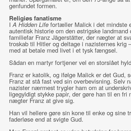
genfundet formen.
Religiøs fanatisme
I
A Hidden Life
fortæller Malick i det mindste 
autentisk historie om den østrigske landmand 
familiefar Franz Jägerstätter, der nægter at s
troskab til Hitler og deltage i nazisternes krig
med at betale med livet i et tysk fængsel.
Sådan en martyr fortjener vel en storslået hyl
Franz er katolik, og ifølge Malick er det Gud, 
Franz at stå fast ved sin overbevisning. Selv n
nazister nærmest trygler ham om at underskri
ligegyldigt stykke papir, der gøre han til en fri
nægter Franz at give sig.
Han vil hellere gøre sin kone til enke og sine t
faderløse end at svigte Gud.