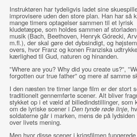
Instruktøren har tydeligvis ladet sine skuespill
improvisere uden den store plan. Han har så k
mange timers optagelser sammen til et lyrisk
kludetæppe, som holdes sammen af storladen 
musik (Bach, Beethoven, Henryk Górecki, Arv
m.fl.), der skal gøre det dybsindigt, og højstem
overs, hvor Franz og konen Franziska udtrykke
kærlighed til Gud, naturen og hinanden.
”Where are you? Why did you create us?”, ”W
forgotten our true father” og mere af samme sk
I den næsten tre timer lange film er der stort s
traditionelt gennemførte scener. Alt bliver fra
stykket op i et væld af billedindstillinger, som
om de lyriske scener i
Den tynde røde linje
, h
soldaterne går i marken, mens de på lydsiden f
over livets mening.
Men hvor disse scener i krigsfilmen fungerede