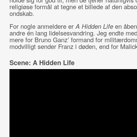
religiøse formål at tegne et billede af den abso
ondskab.
For nogle anmeldere er
A Hidden Life
en åbenb
andre én lang lidelsesvandring. Jeg endte med 
mere for Bruno Ganz’ formand for militærdoms
modvilligt sender Franz i døden, end for Malic
Scene: A Hidden Life