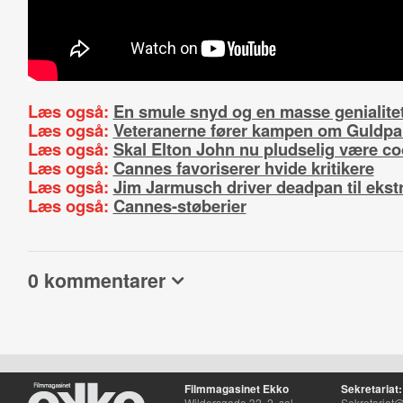
Læs også:
En smule snyd og en masse genialite
Læs også:
Veteranerne fører kampen om Guldp
Læs også:
Skal Elton John nu pludselig være co
Læs også:
Cannes favoriserer hvide kritikere
Læs også:
Jim Jarmusch driver deadpan til ekst
Læs også:
Cannes-støberier
0 kommentarer
Filmmagasinet Ekko
Sekretariat:
Wildersgade 32, 2. sal
Sekretariat@