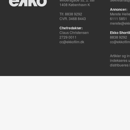
1408 København K
Annoncer:
Tlf. 8838 9292
Merete Hell
CVR. 3468 8443
6111 5851
merete@ekko
Chefredaktør:
Claus Christensen
Ekko Shortli
2729 0011
8838 9292
cc@ekkofilm.dk
cc@ekkofilm
Artikler og i
indekseres u
distribueres