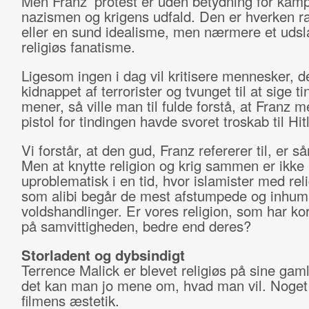
Men Franz’ protest er uden betydning for kam
nazismen og krigens udfald. Den er hverken ra
eller en sund idealisme, men nærmere et udsl
religiøs fanatisme.
Ligesom ingen i dag vil kritisere mennesker, de
kidnappet af terrorister og tvunget til at sige ti
mener, så ville man til fulde forstå, at Franz 
pistol for tindingen havde svoret troskab til Hitl
Vi forstår, at den gud, Franz refererer til, er s
Men at knytte religion og krig sammen er ikke
uproblematisk i en tid, hvor islamister med rel
som alibi begår de mest afstumpede og inhu
voldshandlinger. Er vores religion, som har ko
på samvittigheden, bedre end deres?
Storladent og dybsindigt
Terrence Malick er blevet religiøs på sine gam
det kan man jo mene om, hvad man vil. Noget
filmens æstetik.