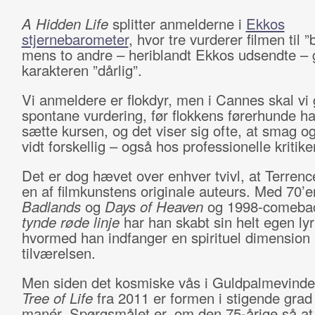
A Hidden Life
splitter anmelderne i
Ekkos
stjernebarometer
, hvor tre vurderer filmen til ”
mens to andre – heriblandt Ekkos udsendte – 
karakteren ”dårlig”.
Vi anmeldere er flokdyr, men i Cannes skal vi 
spontane vurdering, før flokkens førerhunde ha
sætte kursen, og det viser sig ofte, at smag o
vidt forskellig – også hos professionelle kritike
Det er dog hævet over enhver tvivl, at Terrenc
en af filmkunstens originale auteurs. Med 70’
Badlands
og
Days of Heaven
og 1998-comeba
tynde røde linje
har han skabt sin helt egen lyri
hvormed han indfanger en spirituel dimension 
tilværelsen.
Men siden det kosmiske vås i Guldpalmevind
Tree of Life
fra 2011 er formen i stigende grad
manér. Spørgsmålet er, om den 75-årige så at