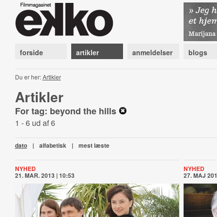
forside
artikler
anmeldelser
blogs
Du er her:
Artikler
Artikler
For tag: beyond the hills
1 - 6 ud af 6
dato
|
alfabetisk
|
mest læste
NYHED
NYHED
21. MAR. 2013 | 10:53
27. MAJ 201