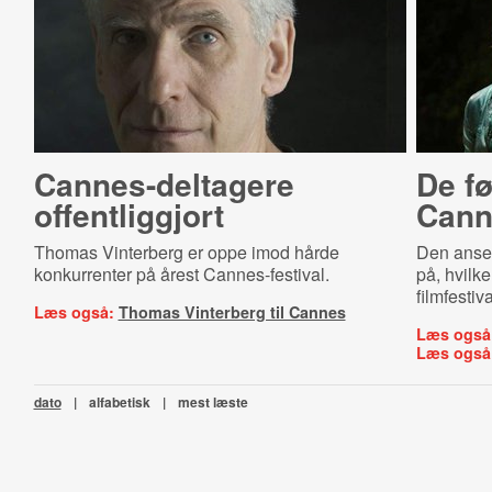
Can­nes-​del­ta­ge­re
De fø
offentliggjort
Cann
Thomas Vinterberg er oppe imod hårde
Den anset
konkurrenter på årest Cannes-festival.
på, hvilke 
filmfestiv
Læs også:
Thomas Vinterberg til Cannes
Læs også
Læs også
dato
|
alfabetisk
|
mest læste