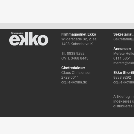
Filmmagasinet Ekko
Sekretariat:
Wildersgade 32, 2. sal
Sekretariat@
1408 København K
Annoncer:
Tlf. 8838 9292
Merete Hell
CVR. 3468 8443
6111 5851
merete@ekko
Chefredaktør:
Claus Christensen
Ekko Shortli
2729 0011
8838 9292
cc@ekkofilm.dk
cc@ekkofilm
Artikler og i
indekseres u
distribueres