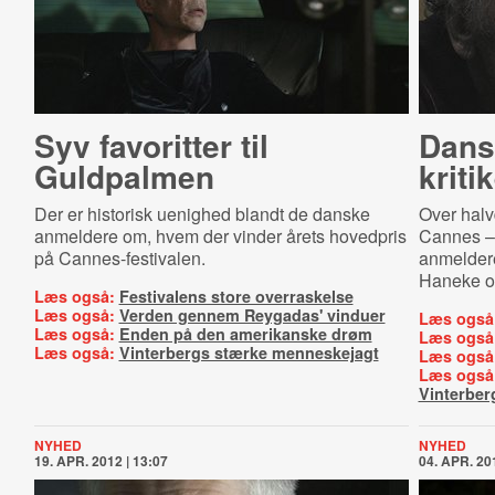
Syv favoritter til
Dans
Guldpalmen
kriti
Der er historisk uenighed blandt de danske
Over halv
anmeldere om, hvem der vinder årets hovedpris
Cannes –
på Cannes-festivalen.
anmelderes
Haneke o
Læs også:
Festivalens store overraskelse
Læs også:
Verden gennem Reygadas' vinduer
Læs også
Læs også:
Enden på den amerikanske drøm
Læs også
Læs også:
Vinterbergs stærke menneskejagt
Læs også
Læs også
Vinterber
NYHED
NYHED
19. APR. 2012 | 13:07
04. APR. 201