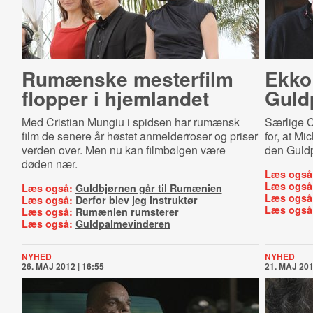
Rumænske mesterfilm
Ekko
flopper i hjemlandet
Guld
Med Cristian Mungiu i spidsen har rumænsk
Særlige 
film de senere år høstet anmelderroser og priser
for, at M
verden over. Men nu kan filmbølgen være
den Guldp
døden nær.
Læs også
Læs også
Læs også:
Guldbjørnen går til Rumænien
Læs også
Læs også:
Derfor blev jeg instruktør
Læs også
Læs også:
Rumænien rumsterer
Læs også:
Guldpalmevinderen
NYHED
NYHED
26. MAJ 2012 | 16:55
21. MAJ 201