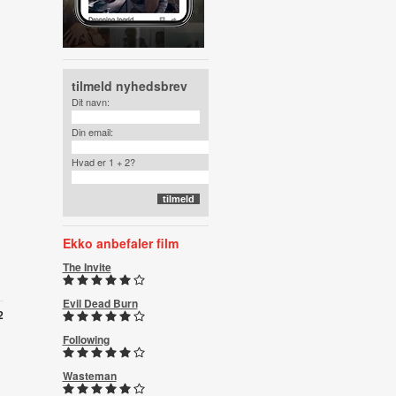
tilmeld nyhedsbrev
Dit navn:
Din email:
Hvad er 1 + 2?
Ekko anbefaler film
The Invite
Evil Dead Burn
2
Following
Wasteman