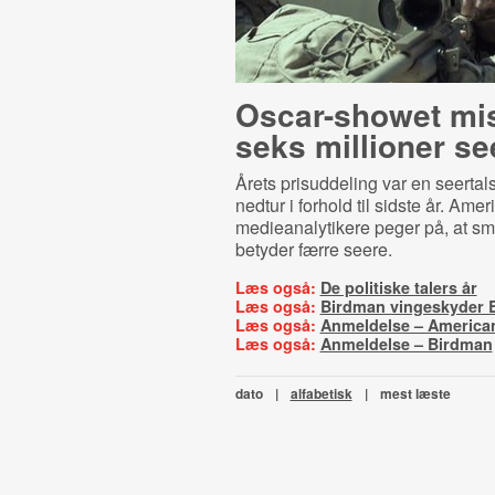
Oscar-showet mis
seks millioner se
Årets prisuddeling var en seerta
nedtur i forhold til sidste år. Ame
medieanalytikere peger på, at sma
betyder færre seere.
Læs også:
De politiske talers år
Læs også:
Birdman vingeskyder
Læs også:
Anmeldelse – America
Læs også:
Anmeldelse – Birdman
dato
|
alfabetisk
|
mest læste