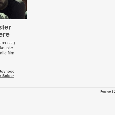
ter
ere
lsmæssig
rikanske
lle film
 Boyhood
n Sniper
Forrige
1