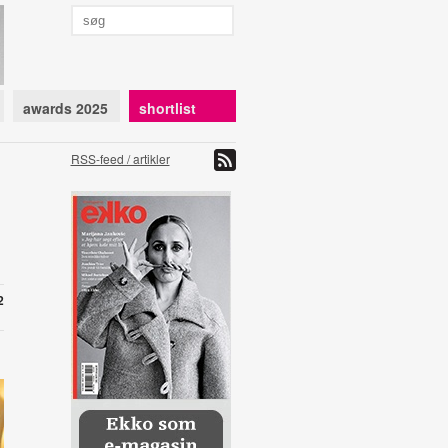
awards 2025
shortlist
RSS-feed / artikler
2