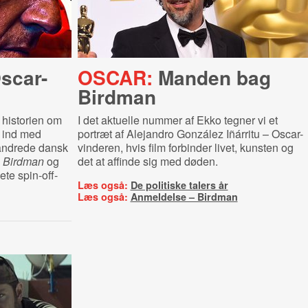
scar-
OSCAR:
Manden bag
Birdman
i historien om
I det aktuelle nummer af Ekko tegner vi et
 ind med
portræt af Alejandro González Iñárritu – Oscar-
randrede dansk
vinderen, hvis film forbinder livet, kunsten og
m
Birdman
og
det at affinde sig med døden.
te spin-off-
Læs også:
De politiske talers år
Læs også:
Anmeldelse – Birdman